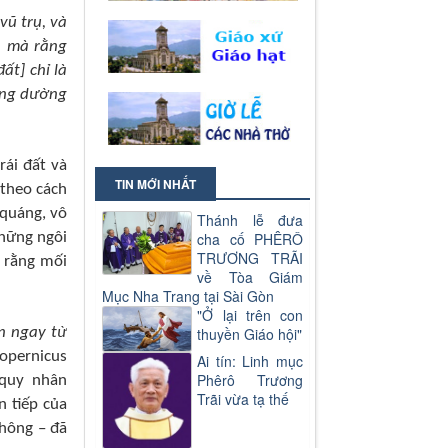
vũ trụ, và
 . mà rằng
ất] chỉ là
cũng dường
rái đất và
TIN MỚI NHẤT
 theo cách
 quáng, vô
Thánh lễ đưa
hững ngôi
cha cố PHÊRÔ
TRƯƠNG TRÃI
 rằng mối
về Tòa Giám
Mục Nha Trang tại Sài Gòn
"Ở lại trên con
n ngay từ
thuyền Giáo hội"
Copernicus
Ai tín: Linh mục
Phêrô Trương
 quy nhân
Trãi vừa tạ thế
n tiếp của
thông – đã