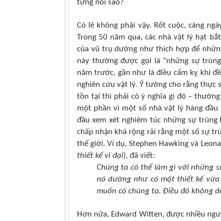
từng nói sao?
Có lẽ không phải vậy. Rốt cuộc, càng ng
Trong 50 năm qua, các nhà vật lý hạt bắt
của vũ trụ dường như thích hợp để những
này thường được gọi là “những sự trùn
năm trước, gần như là điều cấm kỵ khi đề
nghiên cứu vật lý. Ý tưởng cho rằng thực
tồn tại thì phải có ý nghĩa gì đó – thường
một phần vì một số nhà vật lý hàng đầu 
đầu xem xét nghiêm túc những sự trùng hợ
chấp nhận khá rộng rãi rằng một số sự trù
thế giới. Ví dụ, Stephen Hawking và Leon
thiết kế vĩ đại
), đã viết:
Chúng ta có thể làm gì với những s
nó dường như có một thiết kế vừa
muốn có
chúng ta. Điều đó không dễ
Hơn nữa, Edward Witten, được nhiều người 