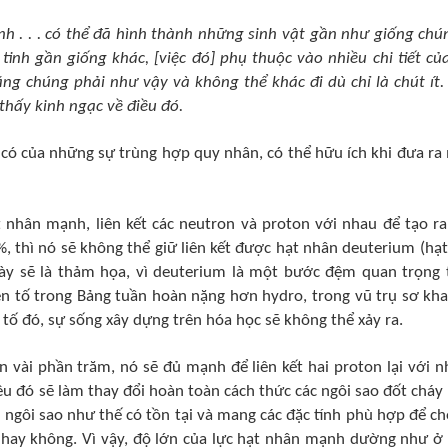
h . . . có thể đã hình thành những sinh vật gần như giống chú
tinh gần giống khác, [việc đó] phụ thuộc vào nhiều chi tiết củ
ằng chúng phải như vậy và không thể khác đi dù chỉ là chút ít. 
thấy kinh ngạc về điều đó.
 có
của những sự trùng hợp quy nhân, có thể hữu ích
khi
đưa ra 
t nhân mạnh, liên kết các neutron và proton với nhau để tạo r
, thì nó sẽ không thể giữ liên kết được hạt nhân deuterium (hạ
này
sẽ là thảm họa,
vì deuterium là một bước đệm quan trọng 
yên tố trong Bảng tuần hoàn nặng hơn hydro, trong vũ trụ sơ kha
tố đó, sự sống xây dựng trên hóa học sẽ không thể xảy ra.
 vài phần trăm, nó sẽ đủ mạnh để liên kết hai proton lại với 
iều đó sẽ làm thay đổi hoàn toàn cách thức các ngôi sao đốt cháy 
i ngôi sao như thế có tồn tại và mang các đặc tính phù hợp để c
g hay không. Vì vậy, độ lớn của lực hạt nhân mạnh dường như ở