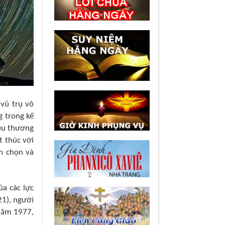
vũ trụ vô
g trong kế
yêu thương
t thúc với
ển chọn và
ủa các lực
21), người
 năm 1977,