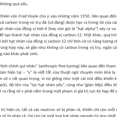
 không quá yếu.
ý thiên văn Fred Hoyle chú ý vào những năm 1950
, liên quan đế
 cả carbon trong vũ trụ đã
(và đang)
được tạo ra trong lõi của cá
ạt nhân của đồng vị heli-4 (hay còn gọi là “hạt alpha”) xảy ra 
ể tạo thành hạt nhân của đồng vị carbon-12. Mặt khác, quá trì
ợi bởi hạt nhân của đồng vị carbon-12 chỉ tình cờ có năng lượng c
 trùng hợp này, sẽ gần như không có carbon trong vũ trụ, ngăn c
ng nào khác phát sinh.
"tinh chỉnh
qui
nhân" (
anthropic
fine-tuning) liên quan đến tham
 bản hiện tại – "v" là viết tắt của thuật ngữ chuyên môn khá lạ "
 số v rất quan trọng, vì nó giống như một cái nút điều khiển 
rk), độ lớn của “lực hạt nhân yếu”, cũng như (gián tiếp) điều k
hỉ ra rằng số v phải nằm trong một phạm vi giá trị cực kỳ hẹp để 
 trị hiện có, tất cả các neutron sẽ bị phân rã, khiến chỉ còn mỗi
 sẽ bị phân rã, chỉ còn lại một loại hạt nhân nguyên tử duy nhất 