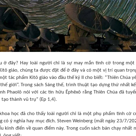
u
ở đây? Hay loài người chỉ là sự may mắn tình cờ trong một 
itô giáo, chúng ta được đặt để ở đây và có một vị trí quan trọn
một tác phẩm Kitô giáo vào đầu thế kỷ II cho biết: “Thiên Chúa 
thế giới”. Trong sách Sáng thế
, trình thuật
tạo dựng thứ nhất
kế
nh Phaolô nói với các tín hữu Êphêxô rằng Thiên Chúa đã tuy
 tạo thành vũ trụ” (Ep 1,4).
khoa học đã cho thấy loài người chỉ là một phụ phẩm tình cờ c
g có ý nghĩa hay mục đích. Steven Weinberg (mất ngày 23/7/20
biểu kinh điển về quan điểm này. Trong cuốn sách bán chạy nhất
), ông viết: