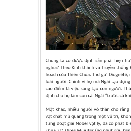
Chúng ta có
được định sẵn
phải
hiện hữ
nghĩa? Theo Kinh thánh và Truyền thống K
hoạch của Thiên Chúa. Thư gửi Diognêtê, 
loài người. Chính vì họ mà Ngài tạo dựng 
cao điểm là
việc sáng tạo con người. Thá
định cho họ làm con cái Ngài “trước cả khi
Mặt khác, nhiều người vô thần cho rằng 
vật chất mù quáng trong một vũ trụ khôn
từng đoạt giải Nobel vật lý, đã có phát 
The First Three Minutes
(
Ba phút đầu tiên