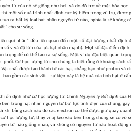
guyên tử của nó sẽ giống như heli và do đó trơ về mặt hóa học.
, thì một số quá trình nhất định cực kỳ hiếm trong vũ trụ, được g
iệu tạo ra bất kỳ loại hạt nhân nguyên tử nào, nghĩa là sẽ không 
ất” cho sự sống.
hiên
qui
nhân” đều liên quan đến một số đại lượng nhất định đ
ham số v và độ lớn của lực hạt nhân mạnh). Một số đặc điểm định
an trọng để có thể tạo ra sự sống. Một ví dụ đặc biệt quan trọng
hi phối.
Cơ học lượng tử cho chúng ta biết rằng ở khoảng cách rấ
. Vật chất được tạo thành từ các hạt, chẳng hạn như proton và el
 – bao gồm các sinh vật – sự kiện này là hệ quả của tính hạt ở cấ
 chỉ ổn định nhờ cơ học lượng tử. Chính
Nguyên lý Bất định
của H
o bên trong hạt nhân nguyên tử bởi lực tĩnh điện của chúng, gâ
cả khi bằng cách nào đó các electron có thể được giữ quay qua
cơ học lượng tử, thay vì bị kéo vào bên trong, chúng sẽ có vô 
guyên tử nào giống nhau, và không có nguyên tử nào hoạt động