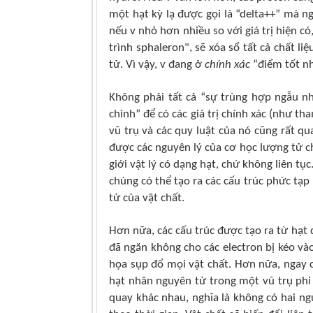
một hạt kỳ lạ được gọi là “delta++” mà n
nếu v nhỏ hơn nhiều so với giá trị hiện có
trình sphaleron", sẽ xóa sổ tất cả chất l
tử. Vì vậy, v đang ở
chính xác
“điểm tốt nh
Không phải tất cả “sự trùng hợp ngẫu n
chỉnh” để có các giá trị chính xác (như t
vũ trụ và các quy luật của nó cũng rất qu
được các nguyên lý của cơ học lượng tử c
giới vật lý có dạng hạt, chứ không liên tục
chúng có thể tạo ra các cấu trúc phức tạp
tử của vật chất.
Hơn nữa, các cấu trúc được tạo ra từ hạt
đã ngăn không cho các electron bị kéo và
họa sụp đổ mọi vật chất. Hơn nữa, ngay 
hạt nhân nguyên tử trong một vũ trụ phi 
quay khác nhau, nghĩa là không có hai n