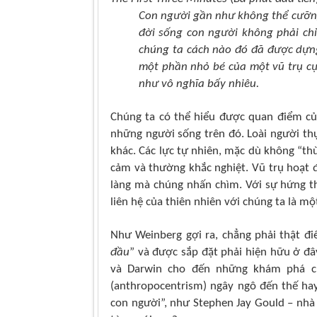
Con người gần như không thể cưỡng l
đời sống con người không phải chỉ 
chúng ta cách nào đó đã được dựng 
một phần nhỏ bé của một vũ trụ c
như vô nghĩa bấy nhiêu.
Chúng ta có thể hiểu được quan điểm của
những người sống
trên đó. Loài người thự
khác. Các lực tự nhiên, mặc dù không “
th
cảm và thường khắc nghiệt. Vũ trụ hoạt
làng mà chúng nhấn chìm. Với sự hứng th
liên hệ của thiên nhiên với chúng ta là 
Như Weinberg gợi ra, chẳng phải thật điê
đầu
” và được sắp đặt phải hiện hữu ở đâ
và Darwin cho đến những khám phá củ
(anthropocentrism) ngây ngô đến thế hay 
con người”, như Stephen Jay Gould – nhà 