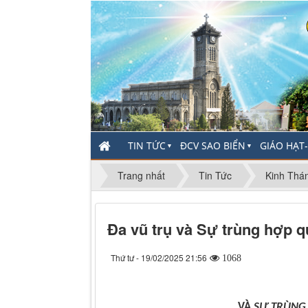
TIN TỨC
ĐCV SAO BIỂN
GIÁO HẠT
▼
▼
Trang nhất
Tin Tức
Kinh Thán
Đa vũ trụ và Sự trùng hợp q
Thứ tư - 19/02/2025 21:56
1068
VÀ
SỰ TRÙNG