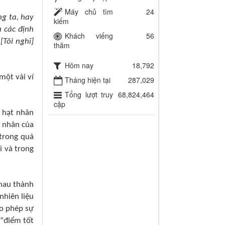
Máy chủ tìm
24
ng ta, hay
kiếm
a các định
Khách viếng
56
[Tôi nghĩ]
thăm
Hôm nay
18,792
một vài ví
Tháng hiện tại
287,029
Tổng lượt truy
68,824,464
cập
a hạt nhân
t nhân của
trong quá
i và trong
nhau thành
nhiên liệu
ho phép sự
 “điểm tốt