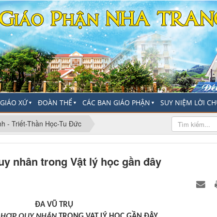
-GIÁO XỨ
ĐOÀN THỂ
CÁC BAN GIÁO PHẬN
SUY NIỆM LỜI C
▼
▼
▼
h - Triết-Thần Học-Tu Đức
uy nhân trong Vật lý học gần đây
ĐA VŨ TRỤ
 HỢP QUY NHÂN
TRONG VẬT LÝ HỌC GẦN ĐÂY