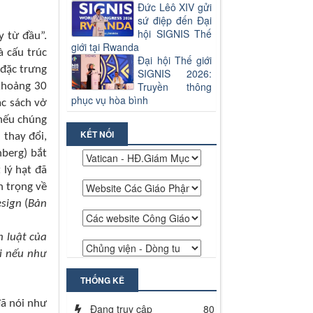
Đức Lêô XIV gửi
sứ điệp đến Đại
hội SIGNIS Thế
y từ đầu”.
giới tại Rwanda
à cấu trúc
Đại hội Thế giới
 đặc trưng
SIGNIS 2026:
Truyền thông
 khoảng 30
phục vụ hòa bình
ác sách vở
 nếu chúng
KẾT NỐI
 thay đổi,
nberg) bắt
 lý hạt đã
n trọng về
esign
(
Bản
h luật của
i nếu như
THỐNG KÊ
đã nói như
Đang truy cập
80