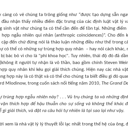
ày càng có vẻ chúng ta trông giống như “được tạo dựng sẵn nga
 đầu nhận thấy nhiều điểm đặc trưng của các định luật vật lý v
 sinh vật như chúng ta có thể cần đến để tồn tại. Những điểm
g hợp ngẫu nhiên
qui
nhân (anthropic coincidences)”. Cho đến
 cập đến chứ đừng nói là thảo luận những điều như thế trong c
 sự có thể có những sự trùng hợp quy nhân – hay nói cách khác,
 bị bác bỏ vì cho là "phi khoa học". Tuy nhiên, thái độ đó đã dần
(không ít người tự nhận là vô thần, bao gồm chính Steven Wei
p quy nhân khi kêu gọi giải thích chúng. Hiện nay các nhà vật
ng hợp này là có thật và có thể cho chúng ta biết điều gì đó qua
ard Mlodinow, trong cuốn sách nổi tiếng năm 2010,
The Grand D
ự trùng hợp ngẫu nhiên này? . . . Vũ trụ chúng ta và những địn
 vặn thích hợp để hậu thuẫn cho sự sống và không thể khác đ
 gì giải thích, và
đặt ra
câu hỏi tự nhiên là tại sao lại như vậy.
xem là nhà vật lý lý thuyết lỗi lạc nhất trong thế hệ của ông, 