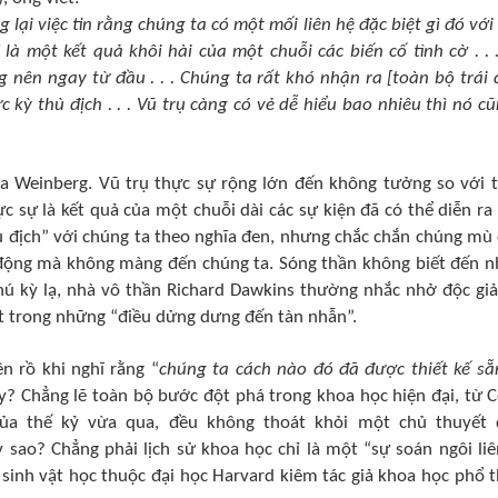
ại việc tin rằng chúng ta có một mối liên hệ đặc biệt gì đó với 
là một kết quả khôi hài của một chuỗi các biến cố tình cờ . .
nên ngay từ đầu . . . Chúng ta rất khó nhận ra [toàn bộ trái đ
ực kỳ
thù địch
. . . Vũ trụ càng có vẻ dễ hiểu bao nhiêu thì nó 
 Weinberg. Vũ trụ thực sự rộng lớn đến không tưởng so với t
c sự là kết quả của một chuỗi dài các sự kiện đã có thể diễn ra
ù địch
” với chúng ta theo nghĩa đen, nhưng chắc chắn chúng mù
 động mà không màng đến chúng ta. Sóng thần không biết đến n
ú kỳ lạ
, n
hà vô thần Richard Dawkins thường nhắc nhở độc giả
một trong những “điều dửng dưng đến tàn nhẫn”.
n rồ khi nghĩ rằng “
chúng ta cách nào đó đã được thiết kế sẵ
y? Chẳng lẽ toàn bộ bước đột phá trong khoa học hiện đại, từ 
a thế kỷ vừa qua, đều không thoát khỏi một chủ thuyết
sao? Chẳng phải lịch sử khoa học chỉ là một “sự soán ngôi liê
sinh vật học thuộc đại học Harvard kiêm tác giả khoa học phổ 