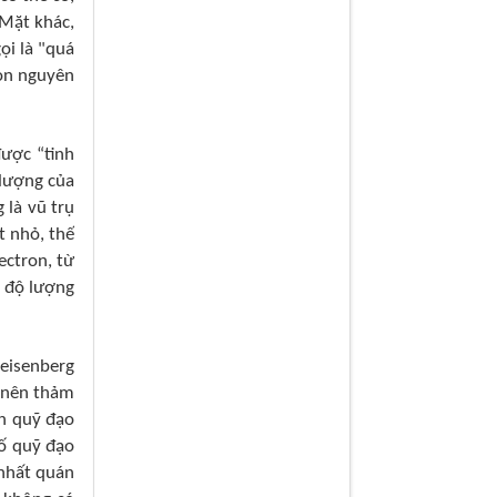
 Mặt khác,
ọi là "quá
còn nguyên
ược “tinh
 lượng của
 là vũ trụ
t nhỏ, thế
ectron, từ
p độ lượng
eisenberg
y nên thảm
nh quỹ đạo
số quỹ đạo
 nhất quán