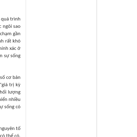
n
quá
trình
c ngôi sao
va chạm
gần
nh rất khó
hính xác ở
ản sự sống
 số cơ bản
giá trị kỳ
khối lượng
hiển nhiều
sự sống có
 nguyên tố
có thể có,