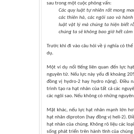
sau trong một cuộc phỏng vấn:
Các quy luật tự nhiên rất mong man
các thiên hà, các ngôi sao và hành 
luật vật lý mà chúng ta hiện biết r
chúng ta sẽ không bao giờ hết cảm 
Trước khi đi vào câu hỏi về ý nghĩa
có thể
dụ.
Một ví dụ nổi tiếng liên quan đến lực hạ
nguyên tử. Nếu lực này yếu đi khoảng 20%
đồng vị hydro-2 hay hydro nặng). Điều 
trình tạo ra hạt nhân của tất cả các ngu
các ngôi sao. Nếu không có những nguyên 
Mặt khác, nếu lực hạt nhân mạnh lớn hơn
hạt nhân diproton (hay đồng vị heli-2). Đ
hạt nhân của chúng. Không rõ liệu các loạ
sống phát triển trên hành tinh của chún