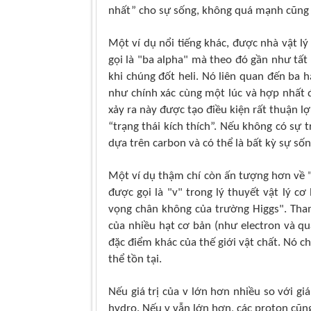
nhất” cho sự sống, không quá mạnh cũng
Một ví dụ nổi tiếng khác, được nhà vật l
gọi là "ba alpha" mà theo đó gần như tất
khi chúng đốt heli. Nó liên quan đến ba h
như chính xác cùng một lúc
và hợp nhất đ
xảy ra này được tạo điều kiện rất thuận l
“trạng thái kích thích”. Nếu không có sự
dựa trên carbon và có thể là bất kỳ sự số
Một ví dụ thậm chí còn ấn tượng hơn về 
được gọi là "v" trong lý thuyết vật lý cơ
vọng chân không của trường Higgs". Tham
của nhiều hạt cơ bản (như electron và qua
đặc điểm khác của thế giới vật chất. Nó c
thể tồn tại.
Nếu giá trị của v lớn hơn nhiều so với giá
hydro. Nếu v vẫn lớn hơn, các proton cũng