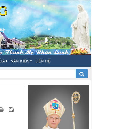
HÚA
VĂN KIỆN
LIÊN HỆ
▼
▼