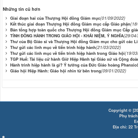
Những tin cũ hơn
(01/09/2022)
Giai đoạn hai của Thượng Hội đồng Giám mục
(18
Kết thúc giai đoạn Thượng Hội đồng Giám mục cấp Giáo phận
Bản tổng hợp toàn quốc cho Thượng Hội đồng Giám mục Cấp giá
(29/04
TÍNH ĐỒNG HÀNH TRONG GIÁO HỘI - KHÁI NIỆM, Ý NGHĨA
Thư của Bộ Giáo sĩ và Thượng Hội đồng Giám mục cho gửi các L
(21/03/2022)
Thư gửi các linh mục về tiến trình hiệp hành
(19/03
Thư gửi các linh mục về tiến trình hiệp hành trong Giáo hội
TGP Huế: Tài liệu cử hành Giờ Hiệp Hành tại Giáo xứ và Cộng đoà
Hành trình hiệp hành là gì? Ý tưởng của Đức Giáo hoàng Phanxic
(09/01/2022)
Giáo hội Hiệp Hành: Giáo hội nhìn từ bên trong
Copyright © [20
Phụ trách:
E
Địa chỉ: 22 