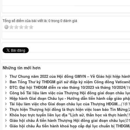
Tổng số điểm của bài viết là: 0 trong 0 đánh giá
Những tin mới hơn
Thư Chung năm 2022 của Hội đồng GMVN – Về Giáo hội hiệp hàn
Ban Tổng Thư ký THĐGM gửi sứ điệp kỷ niệm Công đồng Vaticanô
(1
ĐTC: Đại hội THĐGM diễn ra vào tháng 10/2023 và tháng 10/2024
Công bố Tài liệu làm việc của Thượng Hội đồng giai đoạn châu lụ
Hiệp hành Giai đoạn Châu lục - Hướng dẫn tiến hành cấp giáo ph
(18/
Tài liệu làm việc cho Giai đoạn châu lục của Thượng HĐGM...
(
Thực hiện Thượng hội đồng là thực hiện việc loan báo Tin Mừng
(
Khóa học trực tuyến liên lục địa "Lịch sử, thần học và thực hành
(0
Giáo hội châu Á tiến hành Thượng Hội đồng giai đoạn châu lục
Giáo hội châu Âu tiến hành khoá họp cấp đại lục chuẩn bị THĐGM