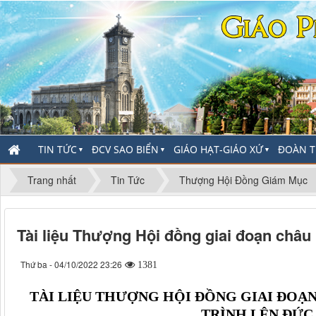
TIN TỨC
ĐCV SAO BIỂN
GIÁO HẠT-GIÁO XỨ
ĐOÀN T
▼
▼
▼
Trang nhất
Tin Tức
Thượng Hội Đồng Giám Mục
Tài liệu Thượng Hội đồng giai đoạn châu 
Thứ ba - 04/10/2022 23:26
1381
TÀI LIỆU THƯỢNG HỘI ĐỒNG GIAI ĐOẠ
TRÌNH LÊN ĐỨC