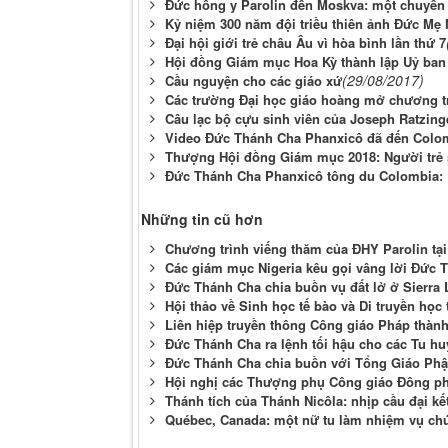
Đức hồng y Parolin đến Moskva: một chuyến 
Kỷ niệm 300 năm đội triều thiên ảnh Đức M
Đại hội giới trẻ châu Âu vì hòa bình lần thứ 7
Hội đồng Giám mục Hoa Kỳ thành lập Uỷ ban 
(29/08/2017)
Cầu nguyện cho các giáo xứ
Các trường Đại học giáo hoàng mở chương trì
Câu lạc bộ cựu sinh viên của Joseph Ratzinge
Video Đức Thánh Cha Phanxicô đã đến Colom
Thượng Hội đồng Giám mục 2018: Người trẻ s
Đức Thánh Cha Phanxicô tông du Colombia: “
Những tin cũ hơn
Chương trình viếng thăm của ĐHY Parolin tạ
Các giám mục Nigeria kêu gọi vâng lời Đức 
Đức Thánh Cha chia buồn vụ đất lở ở Sierra
Hội thảo về Sinh học tế bào và Di truyền học
Liên hiệp truyền thông Công giáo Pháp thàn
Đức Thánh Cha ra lệnh tối hậu cho các Tu hu
Đức Thánh Cha chia buồn với Tổng Giáo Phận 
Hội nghị các Thượng phụ Công giáo Đông 
Thánh tích của Thánh Nicôla: nhịp cầu đại kế
Québec, Canada: một nữ tu làm nhiệm vụ chứ