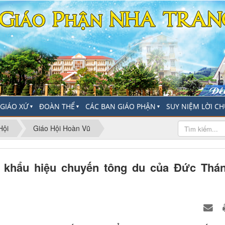
-GIÁO XỨ
ĐOÀN THỂ
CÁC BAN GIÁO PHẬN
SUY NIỆM LỜI C
▼
▼
▼
Hội
Giáo Hội Hoàn Vũ
à khẩu hiệu chuyến tông du của Đức Thá