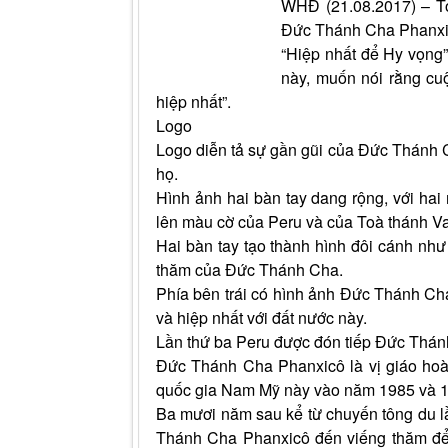
WHĐ (21.08.2017) – To
Đức Thánh Cha Phanxic
“Hiệp nhất để Hy vọng”
này, muốn nói rằng cuộ
hiệp nhất”.
Logo
Logo diễn tả sự gần gũi của Đức Thánh Ch
họ.
Hình ảnh hai bàn tay dang rộng, với hai
lên màu cờ của Peru và của Toà thánh Va
Hai bàn tay tạo thành hình đôi cánh như
thăm của Đức Thánh Cha.
Phía bên trái có hình ảnh Đức Thánh Cha
và hiệp nhất với đất nước này.
Lần thứ ba Peru được đón tiếp Đức Thá
Đức Thánh Cha Phanxicô là vị giáo hoà
quốc gia Nam Mỹ này vào năm 1985 và 
Ba mươi năm sau kể từ chuyến tông du lầ
Thánh Cha Phanxicô đến viếng thăm để 