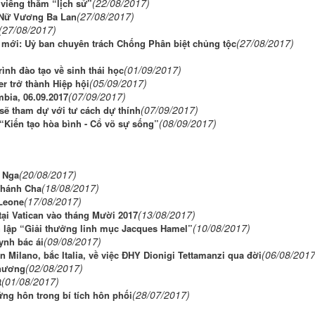
(22/08/2017)
viếng thăm “lịch sử”
(27/08/2017)
ẹ Nữ Vương Ba Lan
(27/08/2017)
(27/08/2017)
mới: Uỷ ban chuyên trách Chống Phân biệt chủng tộc
(01/09/2017)
nh đào tạo về sinh thái học
(05/09/2017)
r trở thành Hiệp hội
(07/09/2017)
bia, 06.09.2017
(07/09/2017)
ẽ tham dự với tư cách dự thính
(08/09/2017)
Kiến tạo hòa bình - Cổ võ sự sống”
(20/08/2017)
i Nga
(18/08/2017)
Thánh Cha
(17/08/2017)
 Leone
(13/08/2017)
 tại Vatican vào tháng Mười 2017
(10/08/2017)
h lập “Giải thưởng linh mục Jacques Hamel”
(09/08/2017)
ynh bác ái
(06/08/2017
Milano, bắc Italia, về việc ĐHY Dionigi Tettamanzi qua đời
(02/08/2017)
phương
(01/08/2017)
t
(28/07/2017)
ng hôn trong bí tích hôn phối