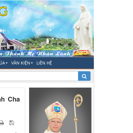
HÚA
VĂN KIỆN
LIÊN HỆ
▼
▼
nh Cha