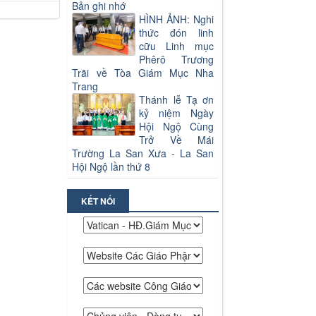
Bản ghi nhớ
HÌNH ẢNH: Nghi
thức đón linh
cữu Linh mục
Phêrô Trương
Trãi về Tòa Giám Mục Nha
Trang
Thánh lễ Tạ ơn
kỷ niệm Ngày
Hội Ngộ Cùng
Trở Về Mái
Trường La San Xưa - La San
Hội Ngộ lần thứ 8
KẾT NỐI