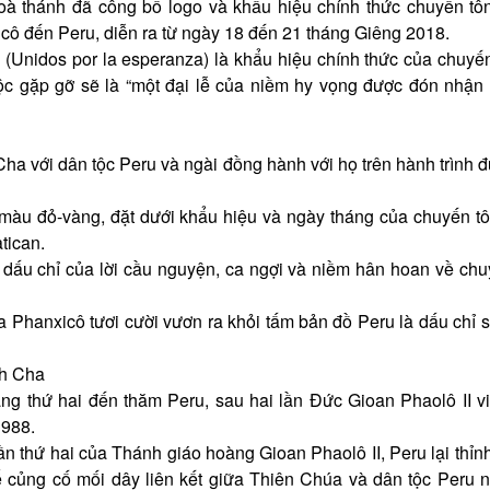
à thánh đã công bố logo và khẩu hiệu chính thức chuyến tô
ô đến Peru, diễn ra từ ngày 18 đến 21 tháng Giêng 2018.
 (Unidos por la esperanza) là khẩu hiệu chính thức của chuyế
c gặp gỡ sẽ là “một đại lễ của niềm hy vọng được đón nhận t
a với dân tộc Peru và ngài đồng hành với họ trên hành trình đ
 màu đỏ-vàng, đặt dưới khẩu hiệu và ngày tháng của chuyến t
tican.
 dấu chỉ của lời cầu nguyện, ca ngợi và niềm hân hoan về ch
 Phanxicô tươi cười vươn ra khỏi tấm bản đồ Peru là dấu chỉ 
nh Cha
ng thứ hai đến thăm Peru, sau hai lần Đức Gioan Phaolô II v
1988.
n thứ hai của Thánh giáo hoàng Gioan Phaolô II, Peru lại thỉ
củng cố mối dây liên kết giữa Thiên Chúa và dân tộc Peru 