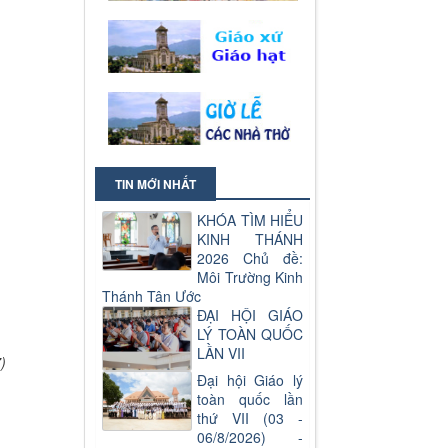
TIN MỚI NHẤT
KHÓA TÌM HIỂU
KINH THÁNH
2026 Chủ đề:
Môi Trường Kinh
Thánh Tân Ước
ĐẠI HỘI GIÁO
LÝ TOÀN QUỐC
LẦN VII
)
Đại hội Giáo lý
toàn quốc lần
thứ VII (03 -
06/8/2026) -