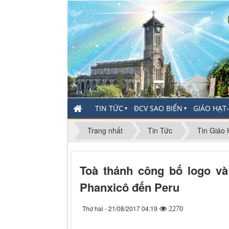
TIN TỨC
ĐCV SAO BIỂN
GIÁO HẠT
▼
▼
Trang nhất
Tin Tức
Tin Giáo 
Toà thánh công bố logo v
Phanxicô đến Peru
Thứ hai - 21/08/2017 04:19
2270