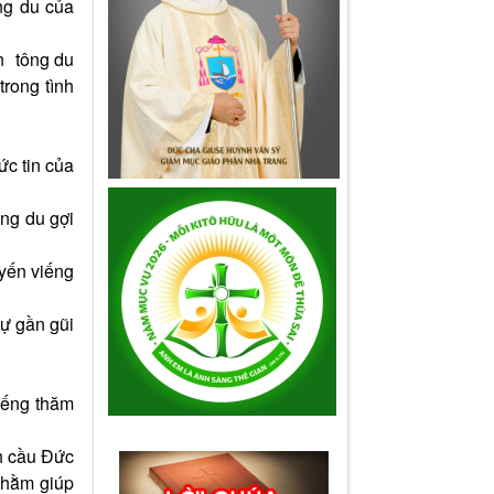
ng du của
n tông du
rong tình
ức tin của
ông du gợi
uyến viếng
sự gần gũi
iếng thăm
nh cầu Đức
nhằm giúp