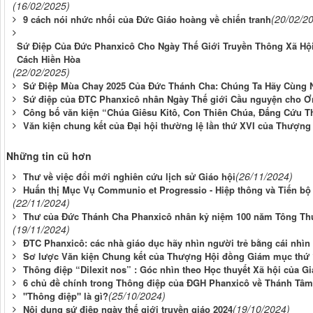
(16/02/2025)
(20/02/2
9 cách nói nhức nhối của Đức Giáo hoàng về chiến tranh
Sứ Điệp Của Đức Phanxicô Cho Ngày Thế Giới Truyền Thông Xã Hộ
Cách Hiền Hòa
(22/02/2025)
Sứ Điệp Mùa Chay 2025 Của Đức Thánh Cha: Chúng Ta Hãy Cùng 
Sứ điệp của ĐTC Phanxicô nhân Ngày Thế giới Cầu nguyện cho Ơn
Công bố văn kiện “Chúa Giêsu Kitô, Con Thiên Chúa, Đấng Cứu T
Văn kiện chung kết của Đại hội thường lệ lần thứ XVI của Thượn
Những tin cũ hơn
(26/11/2024)
Thư về việc đổi mới nghiên cứu lịch sử Giáo hội
Huấn thị Mục Vụ Communio et Progressio - Hiệp thông và Tiến b
(22/11/2024)
Thư của Đức Thánh Cha Phanxicô nhân kỷ niệm 100 năm Tông Thư 
(19/11/2024)
ĐTC Phanxicô: các nhà giáo dục hãy nhìn người trẻ bằng cái nhìn 
Sơ lược Văn kiện Chung kết của Thượng Hội đồng Giám mục thứ 1
Thông điệp “Dilexit nos” : Góc nhìn theo Học thuyết Xã hội của G
6 chủ đề chính trong Thông điệp của ĐGH Phanxicô về Thánh Tâm
(25/10/2024)
"Thông điệp" là gì?
(19/10/2024)
Nội dung sứ điệp ngày thế giới truyền giáo 2024