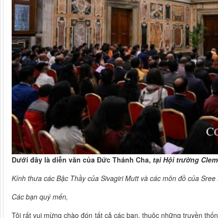
Dưới đây là diễn văn của Đức Thánh Cha,
tại Hội trường Clem
Kính thưa
các Bậc Thầy của Sivagiri Mutt và các môn đồ của Sree
Các bạn quý mến,
Tôi rất vui mừng chào đón tất cả các bạn, thuộc những truyền thố