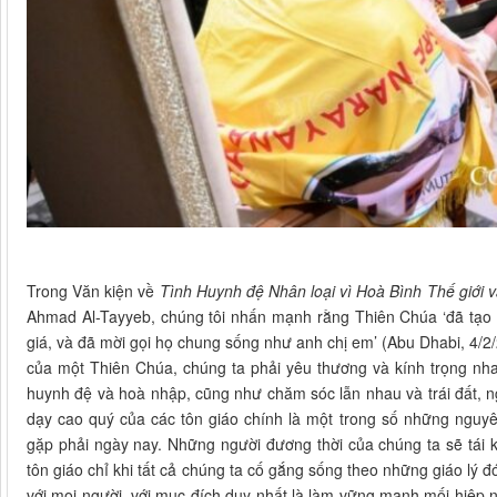
Trong Văn kiện về
Tình Huynh đệ Nhân loại vì Hoà Bình Thế giới
Ahmad Al-Tayyeb, chúng tôi nhấn mạnh rằng Thiên Chúa ‘đã tạo
giá, và đã mời gọi họ chung sống như anh chị em’ (Abu Dhabi, 4/2/
của một Thiên Chúa, chúng ta phải yêu thương và kính trọng nhau
huynh đệ và hoà nhập, cũng như chăm sóc lẫn nhau và trái đất, n
dạy cao quý của các tôn giáo chính là một trong số những nguyên
gặp phải ngày nay. Những người đương thời của chúng ta sẽ tái k
tôn giáo chỉ khi tất cả chúng ta cố gắng sống theo những giáo lý
với mọi người, với mục đích duy nhất là làm vững mạnh mối hiệp