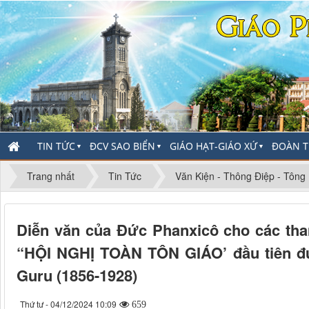
TIN TỨC
ĐCV SAO BIỂN
GIÁO HẠT-GIÁO XỨ
ĐOÀN T
▼
▼
▼
Trang nhất
Tin Tức
Văn Kiện - Thông Điệp - Tông
Diễn văn của Đức Phanxicô cho các tha
“HỘI NGHỊ TOÀN TÔN GIÁO’ đầu tiên đư
Guru (1856-1928)
Thứ tư - 04/12/2024 10:09
659