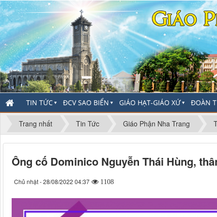
TIN TỨC
ĐCV SAO BIỂN
GIÁO HẠT-GIÁO XỨ
ĐOÀN T
▼
▼
▼
Trang nhất
Tin Tức
Giáo Phận Nha Trang
Ông cố Dominico Nguyễn Thái Hùng, thân
Chủ nhật - 28/08/2022 04:37
1108