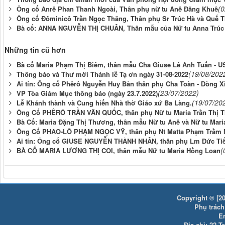
(0
Ông cố Anrê Phan Thanh Ngoài, Thân phụ nữ tu Anê Đăng Khuê
Ông cố Đôminicô Trần Ngọc Thăng, Thân phụ Sr Trúc Hà và Quế 
Bà cố: ANNA NGUYỄN THỊ CHUÂN, Thân mẫu của Nữ tu Anna Trúc
Những tin cũ hơn
Bà cố Maria Phạm Thị Biêm, thân mẫu Cha Giuse Lê Anh Tuấn - U
(19/08/202
Thông báo và Thư mời Thánh lễ Tạ ơn ngày 31-08-2022
Ai tín: Ông cố Phêrô Nguyễn Huy Bản thân phụ Cha Toàn - Dòng X
(23/07/2022)
VP Tòa Giám Mục thông báo (ngày 23.7.2022)
(19/07/20
Lễ Khánh thành và Cung hiến Nhà thờ Giáo xứ Ba Làng.
Ông Cố PHÊRÔ TRẦN VĂN QUỐC, thân phụ Nữ tu Maria Trần Thị 
Bà Cố: Maria Đặng Thị Thương, thân mẫu Nữ tu Anê và Nữ tu Mari
Ông Cố PHAO-LÔ PHẠM NGỌC VỸ, thân phụ Nt Matta Phạm Trầm 
Ai tín: Ông cố GIUSE NGUYỄN THÀNH NHÂN, thân phụ Lm Đức Ti
(
BÀ CỐ MARIA LƯƠNG THỊ COI, thân mẫu Nữ tu Maria Hồng Loan
Copyright © [20
Phụ trách:
E
Địa chỉ: 22 