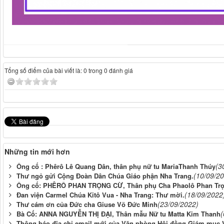
Tổng số điểm của bài viết là: 0 trong 0 đánh giá
Những tin mới hơn
(3
Ông cố : Phêrô Lê Quang Dân, thân phụ nữ tu MariaThanh Thúy
(10/09/2
Thư ngỏ gửi Cộng Đoàn Dân Chúa Giáo phận Nha Trang.
Ông cố: PHÊRÔ PHAN TRỌNG CỪ, Thân phụ Cha Phaolô Phan Tr
(18/09/2022
Đan viện Carmel Chúa Kitô Vua - Nha Trang: Thư mời.
(23/09/2022)
Thư cám ơn của Đức cha Giuse Võ Đức Minh
(
Bà Cố: ANNA NGUYỄN THỊ ĐẠI, Thân mẫu Nữ tu Matta Kim Thanh
Thông báo địa chỉ email mới của Văn phòng Hội đồng Giám mục