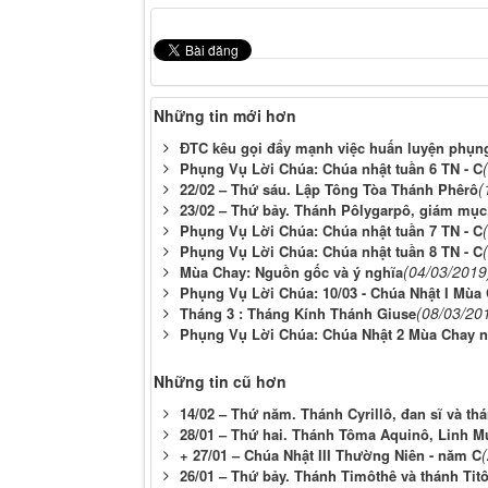
Những tin mới hơn
ĐTC kêu gọi đẩy mạnh việc huấn luyện phụn
Phụng Vụ Lời Chúa: Chúa nhật tuần 6 TN - C
(
22/02 – Thứ sáu. Lập Tông Tòa Thánh Phêrô
23/02 – Thứ bảy. Thánh Pôlygarpô, giám mục,
Phụng Vụ Lời Chúa: Chúa nhật tuần 7 TN - C
Phụng Vụ Lời Chúa: Chúa nhật tuần 8 TN - C
(04/03/2019
Mùa Chay: Nguồn gốc và ý nghĩa
Phụng Vụ Lời Chúa: 10/03 - Chúa Nhật I Mùa
(08/03/20
Tháng 3 : Tháng Kính Thánh Giuse
Phụng Vụ Lời Chúa: Chúa Nhật 2 Mùa Chay 
Những tin cũ hơn
14/02 – Thứ năm. Thánh Cyrillô, đan sĩ và t
28/01 – Thứ hai. Thánh Tôma Aquinô, Linh M
+ 27/01 – Chúa Nhật III Thường Niên - năm C
26/01 – Thứ bảy. Thánh Timôthê và thánh Titô