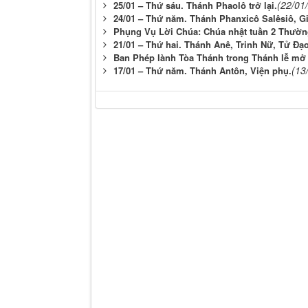
(22/01
25/01 – Thứ sáu. Thánh Phaolô trở lại.
24/01 – Thứ năm. Thánh Phanxicô Salêsiô, G
Phụng Vụ Lời Chúa: Chúa nhật tuần 2 Thườn
21/01 – Thứ hai. Thánh Anê, Trinh Nữ, Tử Ðạo
Ban Phép lành Tòa Thánh trong Thánh lễ mở 
(13
17/01 – Thứ năm. Thánh Antôn, Viện phụ.