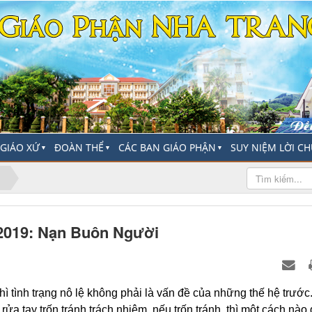
-GIÁO XỨ
ĐOÀN THỂ
CÁC BAN GIÁO PHẬN
SUY NIỆM LỜI C
▼
▼
▼
2019: Nạn Buôn Người
hì tình trạng nô lệ không phải là vấn đề của những thế hệ trước
 rửa tay trốn tránh trách nhiệm, nếu trốn tránh, thì một cách nào 