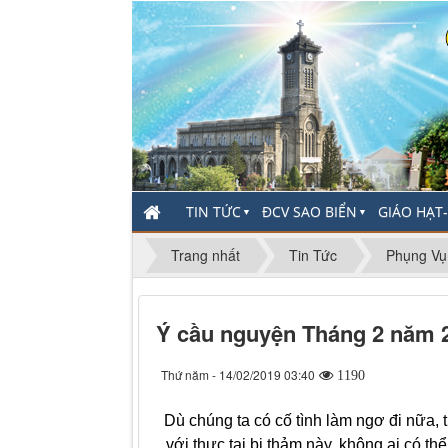
TIN TỨC
ĐCV SAO BIỂN
GIÁO HẠT
▼
▼
Trang nhất
Tin Tức
Phụng Vụ
Ý cầu nguyện Tháng 2 năm 
Thứ năm - 14/02/2019 03:40
1190
Dù chúng ta có cố tình làm ngơ đi nữa, t
với thực tại bi thảm này, không ai có thể