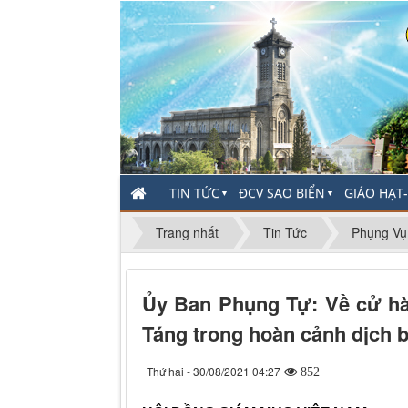
TIN TỨC
ĐCV SAO BIỂN
GIÁO HẠT
▼
▼
Trang nhất
Tin Tức
Phụng Vụ
Ủy Ban Phụng Tự: Về cử h
Táng trong hoàn cảnh dịch 
Thứ hai - 30/08/2021 04:27
852