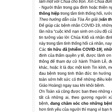
làm một với Chúa cho trọn. Xin Chúa đừn
- Người thân trong gia đình hoặc thiện
thông hiệp
trong tâm tình thống hối, rướ
Theo hướng dẫn của Tòa Ân giải (
văn th
Để giúp các bệnh nhân COVID-19, những
lần nữa “cuộc khổ nạn sinh ơn cứu độ của
tin tưởng vào lời Chúa Kitô và nhận định
này trong tâm tình thống hối cá nhân, na
Các
tín hữu đã [nhiễm COVID-19
],
nhữ
định của thẩm quyền y tế, được lãnh ơn 
thông để tham dự cử hành Thánh Lễ, đ
khác, hoặc ít là đọc một kinh Tin kính,
đau bệnh trong tinh thần đức tin hướn
toàn sớm hết sức có thể những điều kiện
Giáo Hoàng) ngay sau khi khỏi bệnh.
Ơn Toàn xá cũng được ban theo những đi
tất cả những ai, theo gương người x
bệnh,
đang chăm sóc cho những bện
hơn tình yêu của người thí mạng vì bạn h