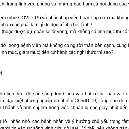
chỉ trong lĩnh vực phụng vụ, nhưng bao hàm cả nội dung của 
hiễm (như COVID-19) và phải nhập viện hoặc cấp cứu mà không
h nhân cần phải làm gì để dọn mình chết lành?
(hoặc được dự đoán sẽ tử vong) mà không có linh mục thì có 
đời trong bệnh viện mà không có người thân bên cạnh, cũng 
 linh mục, giám mục) đến cử hành các nghi thức thì sao?
t
ôn tỉnh thức để sẵn sàng đón Chúa vào bất cứ lúc nào và tro
ân, đặc biệt những người đã nhiễm COVID-19, càng cần đến 
 Thánh và anh chị em trong việc chuẩn bị cho giây phút đến 
là lời nhắc nhở các bệnh nhân về ý hướng chủ yếu trong tâm
ười tin vào sự sống vĩnh cửu đời sau. Vì thế, nếu không gặp