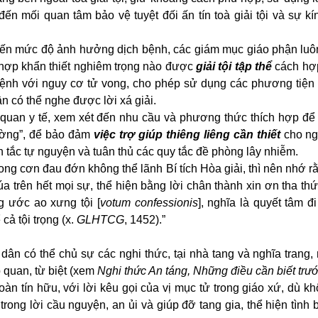
n mối quan tâm bảo vệ tuyệt đối ấn tín toà giải tội và sự k
 đến mức độ ảnh hưởng dịch bệnh, các giám mục giáo phận luô
hợp khẩn thiết nghiêm trọng nào được
giải tội tập thể
cách hợp
 bệnh với nguy cơ tử vong, cho phép sử dụng các phương tiện
n có thể nghe được lời xá giải.
ơ quan y tế, xem xét đến nhu cầu và phương thức thích hợp để
ường”, để bảo đảm
việc trợ giúp thiêng liêng cần thiết
cho ng
 tắc tự nguyện và tuân thủ các quy tắc đề phòng lây nhiễm.
ong cơn đau đớn không thể lãnh Bí tích Hòa giải, thì nên nhớ r
a trên hết mọi sự, thể hiện bằng lời chân thành xin ơn tha th
ng ước ao xưng tội
[
votum confessionis
], nghĩa là quyết tâm đi
cả tội trọng (x.
GLHTCG
, 1452).”
 dân có thể chủ sự các nghi thức, tại nhà tang và nghĩa trang
 quan, từ biệt (xem
Nghi thức An táng, Những điều cần biết trư
oàn tín hữu, với lời kêu gọi của vị mục tử trong giáo xứ, dù kh
rong lời cầu nguyện, an ủi và giúp đỡ tang gia, thể hiện tình b