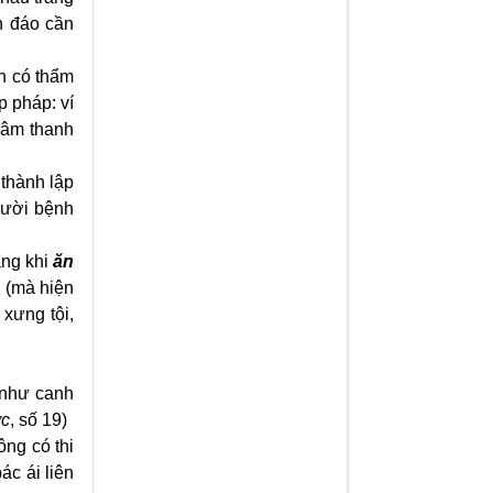
ín đáo cần
n có thẩm
 pháp: ví
 âm thanh
 thành lập
ười bệnh
ằng khi
ăn
ứ (mà hiện
 xưng tội,
, như canh
ớc
, số 19)
ông có thi
ác ái liên