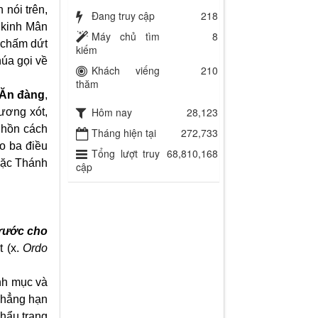
 nói trên,
Đang truy cập
218
 kinh Mân
Máy chủ tìm
8
 chấm dứt
kiếm
úa gọi về
Khách viếng
210
thăm
 Ăn đàng
,
Hôm nay
28,123
ương xót,
 hồn cách
Tháng hiện tại
272,733
o ba điều
Tổng lượt truy
68,810,168
oặc Thánh
cập
trước cho
t (x.
Ordo
inh mục và
chẳng hạn
khẩu trang