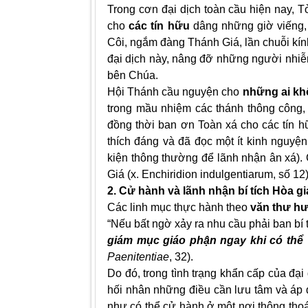
Trong cơn đại dịch toàn cầu hiện nay, T
cho
các tín hữu
dâng những giờ viếng, 
Côi, ngắm đàng Thánh Giá, lần chuỗi k
đại dịch này, nâng đỡ những người nhi
bên Chúa.
Hội Thánh cầu nguyện cho
những ai kh
trong mầu nhiệm các thánh thông công,
đồng thời ban ơn Toàn xá cho các tín h
thích đáng và đã đọc một ít kinh nguyệ
kiện thông thường để lãnh nhận ân xá)
Giá (x. Enchiridion indulgentiarum, số 12)
2. Cử hành và lãnh nhận bí tích Hòa 
Các linh mục thực hành theo
văn thư hư
“Nếu bất ngờ xảy ra nhu cầu phải ban bí t
giám mục giáo phận ngay khi có thể
Paenitentiae
, 32).
Do đó, trong tình trạng khẩn cấp của đạ
hối nhân những điều cần lưu tâm và áp 
như có thể cử hành ở một nơi thông thoá