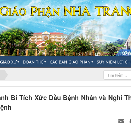
-GIÁO XỨ
ĐOÀN THỂ
CÁC BAN GIÁO PHẬN
SUY NIỆM LỜI C
▼
▼
▼
ành Bí Tích Xức Dầu Bệnh Nhân và Nghi T
bệnh