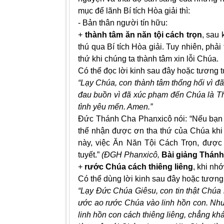
mục để lãnh Bí tích Hòa giải thì:
- Bản thân người tín hữu:
+
thành tâm ăn năn tội cách trọn
, sau 
thú qua Bí tích Hòa giải. Tuy nhiên, phải
thứ khi chúng ta thành tâm xin lỗi Chúa.
Có thể đọc lời kinh sau đây hoặc tương t
“Lạy Chúa, con thành tâm thống hối vì đ
đau buồn vì đã xúc phạm đến Chúa là Thi
tình yêu mến. Amen.”
Đức Thánh Cha Phanxicô nói: “Nếu bạn 
thể nhận được ơn tha thứ của Chúa khi 
này, việc Ăn Năn Tội Cách Trọn, được 
tuyết.”
(ĐGH Phanxicô,
Bài giảng Thánh
+
rước Chúa cách thiêng liêng
, khi nh
Có thể dùng lời kinh sau đây hoặc tương
“Lạy Đức Chúa Giêsu, con tin thật Chúa
ước ao rước Chúa vào linh hồn con. Như
linh hồn con cách thiêng liêng, chẳng k