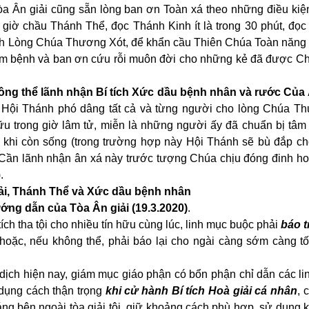
òa Ân giải cũng sẵn lòng ban ơn Toàn xá theo những điều kiện
giờ chầu Thánh Thể, đọc Thánh Kinh ít là trong 30 phút, đọc
ính Lòng Chúa Thương Xót, để khẩn cầu Thiên Chúa Toàn năng
ễm bệnh và ban ơn cứu rỗi muôn đời cho những kẻ đã được Ch
ông thể lãnh nhận Bí tích Xức dầu bệnh nhân và rước Của
 Hội Thánh phó dâng tất cả và từng người cho lòng Chúa Th
ữu trong giờ lâm tử, miễn là những người ấy đã chuẩn bị tâm
n khi còn sống (trong trường hợp này Hội Thánh sẽ bù đắp ch
. Cần lãnh nhận ân xá này trước tượng Chúa chịu đóng đinh h
.
giải, Thánh Thể và Xức dầu bệnh nhân
ớng dẫn của Tòa Ân giải (19.3.2020)
.
ích tha tội cho nhiều tín hữu cùng lúc, linh mục buộc phải
báo 
hoặc, nếu không thể, phải báo lại cho ngài càng sớm càng tố
i dịch hiện nay, giám mục giáo phận có bổn phận chỉ dẫn các l
dụng cách thận trọng
khi cử hành Bí tích Hoà giải cá nhân
, 
ng bên ngoài tòa giải tội, giữ khoảng cách phù hợp, sử dụng 