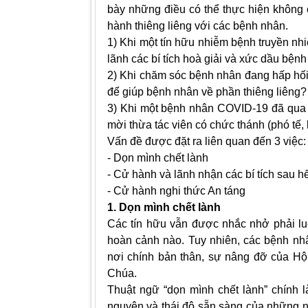
bày những điều có thể thực hiện không 
hành thiêng liêng với các bệnh nhân.
1) Khi một tín hữu nhiễm bệnh truyền n
lãnh các bí tích hoà giải và xức dầu bện
2) Khi chăm sóc bệnh nhân đang hấp hối 
để giúp bệnh nhân về phần thiêng liêng?
3) Khi một bệnh nhân COVID-19 đã qua 
mời thừa tác viên có chức thánh (phó tế,
Vấn đề được đặt ra liên quan đến 3 việc:
- Dọn mình chết lành
- Cử hành và lãnh nhận các bí tích sau hế
- Cử hành nghi thức An táng
1. Dọn mình chết lành
Các tín hữu vẫn được nhắc nhở phải lu
hoàn cảnh nào. Tuy nhiên, các bệnh nh
nơi chính bản thân, sự nâng đỡ của Hội
Chúa.
Thuật ngữ “dọn mình chết lành” chính 
nguyện và thái độ sẵn sàng của những ng