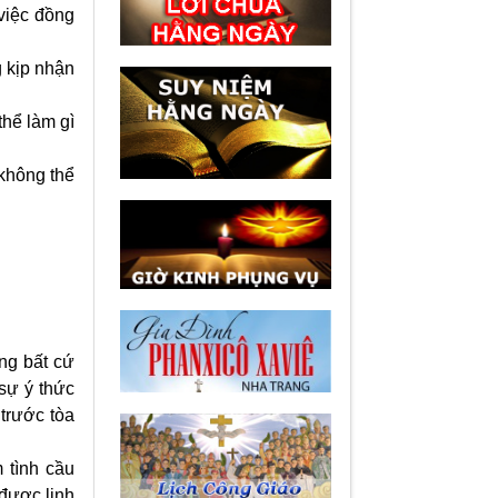
việc đồng
 kịp nhận
thể làm gì
không thể
ng bất cứ
sự ý thức
trước tòa
 tình cầu
 được linh