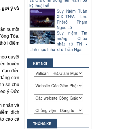
và Gia đình trong nền văn hoá
kỹ thuật số
 gợi ý và
Suy Niệm Tuần
XIX TN/A - Lm.
Phêrô Phạm
Ngọc Lê
ận ra một
Suy niệm Tin
 Tông Tòa,
mừng Chúa
 thời điểm
nhật 19 TN -
Linh mục Inha-xi-ô Trần Ngà
theo quyết
KẾT NỐI
iện truyền
h đạo đức
, dâng cơn
nh sẽ chu
theo ý Đức
h nhân và
hiễm dịch
ào cao cả
THỐNG KÊ