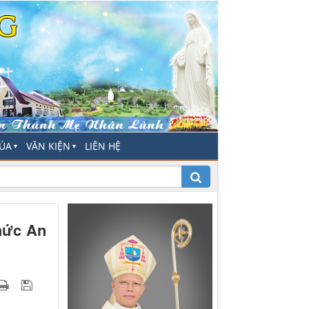
HÚA
VĂN KIỆN
LIÊN HỆ
▼
▼
hức An