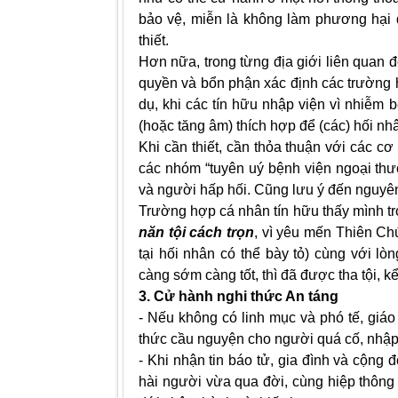
bảo vệ, miễn là không làm phương hại đế
thiết.
Hơn nữa, trong từng địa giới liên quan
quyền và bổn phận xác định các trường 
dụ, khi các tín hữu nhập viện vì nhiễm
(hoặc tăng âm) thích hợp để (các) hối nhâ
Khi cần thiết, cần thỏa thuận với các c
các nhóm “tuyên uý bệnh viện ngoại th
và người hấp hối. Cũng lưu ý đến nguyên
Trường hợp cá nhân tín hữu thấy mình tr
năn tội cách trọn
, vì yêu mến Thiên Chú
tại hối nhân có thể bày tỏ) cùng với lò
càng sớm càng tốt, thì đã được tha tội, kể 
3. Cử hành nghi thức An táng
- Nếu không có linh mục và phó tế, giáo
thức cầu nguyện cho người quá cố, nhập
- Khi nhận tin báo tử, gia đình và cộng đ
hài người vừa qua đời, cùng hiệp thông t