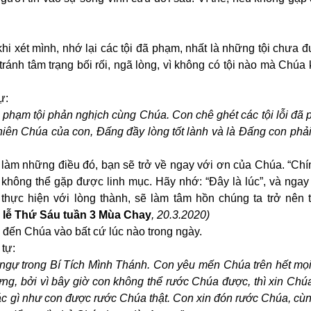
khi xét mình, nhớ lại các tội đã phạm, nhất là những tội chưa
 tránh tâm trạng bối rối, ngã lòng, vì không có tội nào mà Chúa
ự:
ã phạm tội phản nghịch cùng Chúa. Con chê ghét các tội lỗi đã
ên Chúa của con, Đấng đầy lòng tốt lành và là Đấng con phải
làm những điều đó, bạn sẽ trở về ngay với ơn của Chúa. “Chí
không thể gặp được linh mục. Hãy nhớ: “Đây là lúc”, và ngay 
thực hiện với lòng thành, sẽ làm tâm hồn chúng ta trở nên 
 lễ Thứ Sáu tuần 3 Mùa Chay
, 20.3.2020)
ớ đến Chúa vào bất cứ lúc nào trong ngày.
 tự:
 ngự trong Bí Tích Mình Thánh. Con yêu mến Chúa trên hết mọi
ng, bởi vì bây giờ con không thể rước Chúa được, thì xin Chú
hác gì như con được rước Chúa thật. Con xin đón rước Chúa, cù