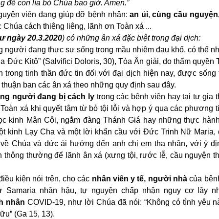
g để con lìa bỏ Chúa bao giờ. Amen.”
 nguyện viên đang giúp đỡ bệnh nhân:
an ủi
,
cùng cầu nguyện,
c Chúa cách thiêng liêng, lãnh ơn Toàn xá ...
ư ngày 20.3.2020
) có những ân xá đặc biệt trong đại dịch:
 người đang thực sự sống trong mầu nhiệm đau khổ, có thể nh
 Đức Kitô” (Salvifici Doloris, 30), Tòa Ân giải, do thẩm quyền
 trong tinh thần đức tin đối với đại dịch hiện nay, được sống
y thuận ban các ân xá theo những quy định sau đây.
ng người đang bị cách ly
trong các bệnh viện hay tại tư gia 
Toàn xá khi quyết tâm từ bỏ tội lỗi và hợp ý qua các phương t
ọc kinh Mân Côi, ngắm đàng Thánh Giá hay những thực hàn
 một kinh Lạy Cha và một lời khẩn cầu với Đức Trinh Nữ Maria
g về Chúa và đức ái hướng đến anh chị em tha nhân, với ý đị
 thông thường để lãnh ân xá (xưng tội, rước lễ, cầu nguyện 
ều kiện nói trên, cho các
nhân viên y tế, người nhà
của bện
ứ Samaria nhân hậu, tự nguyện chấp nhận nguy cơ lây n
h nhân
COVID-19, như lời Chúa đã nói: “Không có tình yêu n
ữu” (Ga 15, 13).