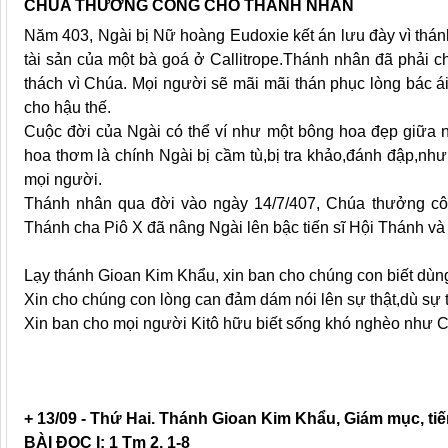
CHÚA THƯỞNG CÔNG CHO THÁNH NHÂN
Năm 403, Ngài bị Nữ hoàng Eudoxie kết án lưu đày vì thán
tài sản của một bà goá ở Callitrope.Thánh nhân đã phải c
thách vì Chúa. Mọi người sẽ mãi mãi thán phục lòng bác ái ,
cho hậu thế.
Cuộc đời của Ngài có thể ví như một bông hoa đẹp giữ
hoa thơm là chính Ngài bị cầm tù,bị tra khảo,đánh đập,n
mọi người.
Thánh nhân qua đời vào ngày 14/7/407, Chúa thưởng côn
Thánh cha Piô X đã nâng Ngài lên bậc tiến sĩ Hội Thánh v
Lạy thánh Gioan Kim Khẩu, xin ban cho chúng con biết dùng
Xin cho chúng con lòng can đảm dám nói lên sự thật,dù sự 
Xin ban cho mọi người Kitô hữu biết sống khó nghèo như 
Nguồ
+ 13/09 - Thứ Hai. Thánh Gioan Kim Khẩu, Giám mục, tiế
BÀI ĐỌC I: 1 Tm 2, 1-8