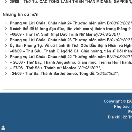
29/09 – Thứ Tư. CÁC TỔNG LÃNH THIÊN THẦN MICAEN, GÁPRIE
Những tin cũ hơn
(08/09/2021
Phụng vụ Lời Chúa: Chúa nhật 24 Thường niên năm B
5 cách thế để tỏ lòng đạo đức, tôn vinh các vị thánh trong tháng 9
(03/09/2021)
+08/09 - Thứ Tư. Sinh Nhật Đức Trinh Nữ Maria
(01/09/2021
Phụng vụ Lời Chúa: Chúa nhật 23 Thường niên năm B
Ủy Ban Phụng Tự: Về cử hành Bí Tích Xức Dầu Bệnh Nhân và Nghi
+03/09 – Thứ Sáu. Thánh Giêgôriô Cả, Giáo hoàng, tiến sĩ Hội thán
(25/08/2021
Phụng vụ Lời Chúa: Chúa nhật 22 Thường niên năm B
+ 28/08 - Thứ Bảy. Thánh Augustinô, Giám mục, Tiến sĩ Hội Thánh
(22/08/2021)
+ 27/08 - Thứ Sáu. Thánh nữ Monica.
(20/08/2021)
+24/08 - Thứ Ba. Thánh Barthôlômêô, Tông đồ.
Copyright © [20
Phụ trách:
E
Địa chỉ: 22 