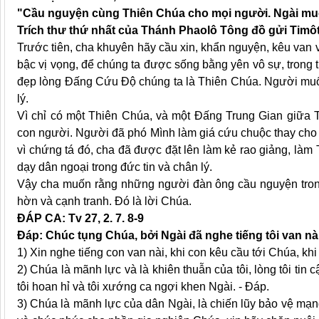
"Cầu nguyện cùng Thiên Chúa cho mọi người. Ngài mu
Trích thư thứ nhất của Thánh Phaolô Tông đồ gửi Timô
Trước tiên, cha khuyên hãy cầu xin, khẩn nguyện, kêu van 
bậc vị vọng, để chúng ta được sống bằng yên vô sự, trong t
đẹp lòng Đấng Cứu Độ chúng ta là Thiên Chúa. Người muố
lý.
Vì chỉ có một Thiên Chúa, và một Đấng Trung Gian giữa T
con người. Người đã phó Mình làm giá cứu chuộc thay cho 
vì chứng tá đó, cha đã được đặt lên làm kẻ rao giảng, làm 
dạy dân ngoại trong đức tin và chân lý.
Vậy cha muốn rằng những người đàn ông cầu nguyện trong 
hờn và cạnh tranh. Đó là lời Chúa.
ĐÁP CA: Tv 27, 2. 7. 8-9
Đáp:
Chúc tụng Chúa, bởi Ngài đã nghe tiếng tôi van nà
1) Xin nghe tiếng con van nài, khi con kêu cầu tới Chúa, kh
2) Chúa là mãnh lực và là khiên thuẫn của tôi, lòng tôi tin
tôi hoan hỉ và tôi xướng ca ngợi khen Ngài. - Đáp.
3) Chúa là mãnh lực của dân Ngài, là chiến lũy bảo vệ mạ