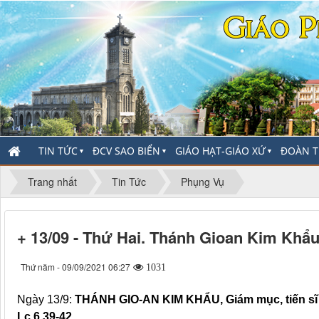
TIN TỨC
ĐCV SAO BIỂN
GIÁO HẠT-GIÁO XỨ
ĐOÀN T
▼
▼
▼
Trang nhất
Tin Tức
Phụng Vụ
+ 13/09 - Thứ Hai. Thánh Gioan Kim Khẩu
Thứ năm - 09/09/2021 06:27
1031
Ngày 13/9:
THÁNH GIO-AN KIM KHẨU,
Giám mục, tiến s
Lc 6,39-42