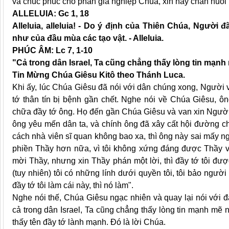
và chúc phúc cho phần gia nghiệp Chúa, xin hãy chăn nuôi h
ALLELUIA: Gc 1, 18
Alleluia, alleluia! - Do ý định của Thiên Chúa, Người 
như của đầu mùa các tạo vật. - Alleluia.
PHÚC ÂM: Lc 7, 1-10
"Cả trong dân Israel, Ta cũng chẳng thấy lòng tin mạnh
Tin Mừng Chúa Giêsu Kitô theo Thánh Luca.
Khi ấy, lúc Chúa Giêsu đã nói với dân chúng xong, Người 
tớ thân tín bị bệnh gần chết. Nghe nói về Chúa Giêsu, ôn
chữa đầy tớ ông. Họ đến gần Chúa Giêsu và van xin Người 
ông yêu mến dân ta, và chính ông đã xây cất hội đường ch
cách nhà viên sĩ quan không bao xa, thì ông này sai mấy 
phiền Thầy hơn nữa, vì tôi không xứng đáng được Thầy và
mời Thầy, nhưng xin Thầy phán một lời, thì đầy tớ tôi đượ
(tuy nhiên) tôi có những lính dưới quyền tôi, tôi bảo người n
đầy tớ tôi làm cái này, thì nó làm".
Nghe nói thế, Chúa Giêsu ngạc nhiên và quay lại nói với đ
cả trong dân Israel, Ta cũng chẳng thấy lòng tin mạnh mẽ 
thấy tên đầy tớ lành mạnh. Đó là lời Chúa.