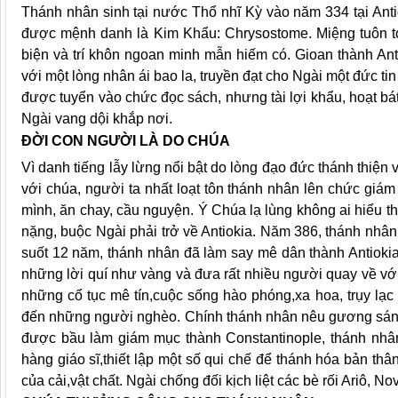
Thánh nhân sinh tại nước Thổ nhĩ Kỳ vào năm 334 tại Antio
được mệnh danh là Kim Khẩu: Chrysostome. Miệng tuôn to
biện và trí khôn ngoan minh mẫn hiếm có. Gioan thành An
với một lòng nhân ái bao la, truyền đạt cho Ngài một đức ti
được tuyển vào chức đọc sách, nhưng tài lợi khẩu, hoạt bá
Ngài vang dội khắp nơi.
ÐỜI CON NGƯỜI LÀ DO CHÚA
Vì danh tiếng lẫy lừng nổi bật do lòng đạo đức thánh thiện 
với chúa, người ta nhất loạt tôn thánh nhân lên chức giá
mình, ăn chay, cầu nguyện. Ý Chúa lạ lùng không ai hiểu 
nặng, buộc Ngài phải trở về Antiokia. Năm 386, thánh nhân
suốt 12 năm, thánh nhân đã làm say mê dân thành Antiokia 
những lời quí như vàng và đưa rất nhiều người quay về vớ
những cổ tục mê tín,cuộc sống hào phóng,xa hoa, trụy lạ
đến những người nghèo. Chính thánh nhân nêu gương sán
được bầu làm giám mục thành Constantinople, thánh nhân
hàng giáo sĩ,thiết lập một số qui chế để thánh hóa bản thân
của cải,vật chất. Ngài chống đối kịch liệt các bè rối Ariô, Nov