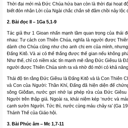
Thời đại mới mà Đức Chúa hứa ban còn là thời đại hoạt đ
biết đón nhận Lời của Ngài chắc chắn sẽ đâm chồi nảy lộc đ
2. Bài đọc II – 1Ga 5,1-9
Tác giả thư 1 Gioan nhấn mạnh tầm quan trọng của thái đ
nhau: Tư cách con Thiên Chúa, nghĩa là người được Thiên 
dành cho Chúa cũng như cho anh chị em của mình, nhưng tr
Đấng Kitô. Và ai có thể thắng được thế gian nếu không ph
Như thế, chỉ có niềm xác tín mạnh mẽ rằng Đức Giêsu là Đ
người được Thiên Chúa sinh ra và nhờ đó mới có khả năng 
Thái độ tin rằng Đức Giêsu là Đấng Kitô và là Con Thiên C
và Con của Người: Thần Khí, Đấng đã hiện diện để chứn
sông Giôđan, nước gợi nhớ lại phép rửa của Đức Giêsu 
Người trên thập giá. Ngoài ra, khái niệm kép ‘nước và má
cạnh sườn Người. Tức thì, nước cùng máu chảy ra’ (Ga 19,34
Thánh Thể của Giáo hội.
3. Bài Phúc âm – Mc 1,7-11