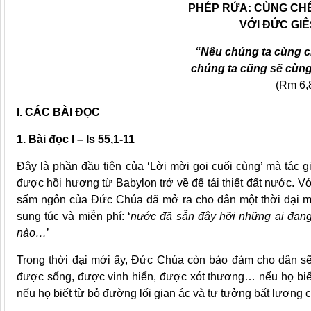
PHÉP RỬA: CÙNG CHẾ
VỚI ĐỨC GIÊ
“Nếu chúng ta cùng ch
chúng ta cũng sẽ cùn
(Rm 6,
I. CÁC BÀI ĐỌC
1. Bài đọc I – Is 55,1-11
Đây là phần đầu tiên của ‘Lời mời gọi cuối cùng’ mà tác g
được hồi hương từ Babylon trở về để tái thiết đất nước. Vớ
sấm ngôn của Đức Chúa đã mở ra cho dân một thời đại m
sung túc và miễn phí: ‘
nước đã sẵn đây hỡi những ai đan
nào…
’
Trong thời đại mới ấy, Đức Chúa còn bảo đảm cho dân s
được sống, được vinh hiển, được xót thương… nếu họ biết 
nếu họ biết từ bỏ đường lối gian ác và tư tưởng bất lương 