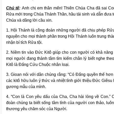
Chủ tế
:
Anh chị em thân mến! Thiên Chúa Cha đã sai Co
Rửa mới trong Chúa Thánh Thần, hầu tái sinh và dẫn đưa t
Chúa và dâng lời cầu xin.
1. Hội Thánh là cộng đoàn những người đã chịu phép Rử
nguyện cho mọi thành phần trong Hội Thánh luôn trung thà
nhận bí tích Rửa tội.
2. Niềm tin vào Đức Kitô giúp cho con người có khả năng
mọi người đang thành tâm tìm kiếm chân lý biết nghe th
Kitô là Đấng Cứu Chuộc nhân loại.
3. Gioan nói với dân chúng rằng: “Có Đấng quyền thế hơn 
các kitô hữu luôn ý thức và nhiệt tình giới thiệu Đức Giê
gương mẫu của mình.
4. “Con là Con yêu dấu của Cha, Cha hài lòng về Con.” 
đoàn chúng ta biết sống tâm tình của người con thảo, luôn
thương yêu chăm sóc của Người.