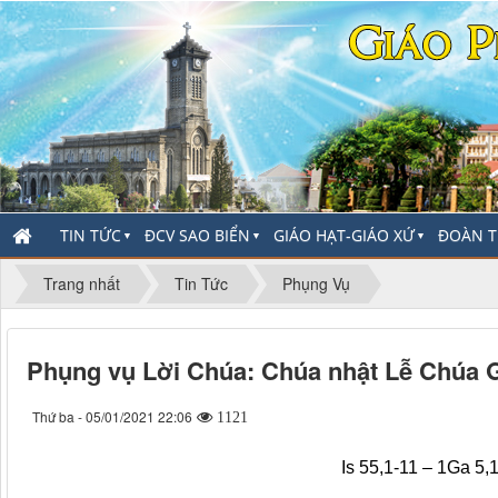
TIN TỨC
ĐCV SAO BIỂN
GIÁO HẠT-GIÁO XỨ
ĐOÀN T
▼
▼
▼
Trang nhất
Tin Tức
Phụng Vụ
Phụng vụ Lời Chúa: Chúa nhật Lễ Chúa 
Thứ ba - 05/01/2021 22:06
1121
Is 55,1-11 – 1Ga 5,