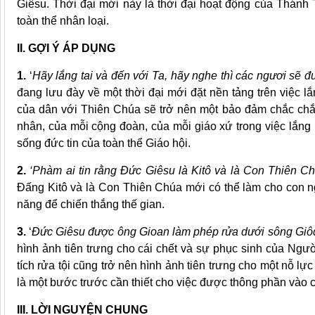
Giêsu. Thời đại mới này là thời đại hoạt động của Thán
toàn thể nhân loại.
II. GỢI Ý ÁP DỤNG
1.
‘
Hãy lắng tai và đến với Ta, hãy nghe thì các ngươi sẽ 
đang lưu đày về một thời đại mới đặt nền tảng trên việc 
của dân với Thiên Chúa sẽ trở nên một bảo đảm chắc chắ
nhân, của mỗi cộng đoàn, của mỗi giáo xứ trong việc lắn
sống đức tin của toàn thể Giáo hội.
2.
‘Phàm ai tin rằng Đức Giêsu là Kitô và là Con Thiên Ch
Đấng Kitô và là Con Thiên Chúa mới có thể làm cho con 
năng để chiến thắng thế gian.
3.
‘
Đức Giêsu được ông Gioan làm phép rửa dưới sông Giô
hình ảnh tiên trưng cho cái chết và sự phục sinh của Ngư
tích rửa tội cũng trở nên hình ảnh tiên trưng cho một nỗ lự
là một bước trước cần thiết cho việc được thông phần vào c
III. LỜI NGUYỆN CHUNG