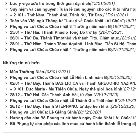
(13/01/2021)
Lưu ý việc xức tro trong thời gian đại dịch
Suy niệm và cầu nguyện: Tuần lễ cầu nguyện cho các Kitô hữu hợp
(17/01/2021)
+ 21/01 - Thứ Năm. Thánh Anê, Trinh Nữ, Tử Ðạo.
(18/0
Toàn văn Việt ngữ Thông tư “Lưu ý về Chúa Nhật Lời Chúa”
(19/01/2021)
Phụng vụ Lời Chúa: Chúa nhật 3 Thường niên năm B
(22/01/2021)
25/01 – Thứ Hai. Thánh Phaolô Tông Đồ trở lại.
(23/01/
26/01 – Thứ Ba. Thánh Timôthêô và thánh Titô, Giám mục.
28/01 – Thứ Năm. Thánh Tôma Aquinô, Linh Mục, Tiến Sĩ Hội Thán
(27/01/2021)
Phụng vụ Lời Chúa: Chúa nhật 4 Thường niên năm B
Những tin cũ hơn
(03/01/2021)
Mùa Thường Niên.
(30/12/2020)
Phụng vụ Lời Chúa: Chúa nhật Lễ Hiển Linh năm B
02/01 – Thứ Bảy. Thánh BASILIÔ CẢ và Thánh GRÊGÔRIÔ NAZIAN, 
(27/12
+ 01/01: Đức Maria - Mẹ Thiên Chúa. Ngày thế giới hòa bình
(25/12/2020)
28/12 – Thứ Hai. Các Thánh Anh Hài, tử đạo.
(23/12/2
Phụng vụ Lời Chúa: Chúa nhật Lễ Thánh Gia Thất năm B
(22/12/2020)
26/12 – Thứ Bảy. Thánh STÊPHANÔ, tử đạo tiên khởi.
(20/12/2020)
Phụng vụ Lời Chúa: Lễ Giáng Sinh
(1
Hướng dẫn của Bộ Phụng tự cử hành ngày Chúa Nhật Lời Chúa
Bộ Phụng tự cho phép các linh mục cử hành bốn thánh lễ trong d