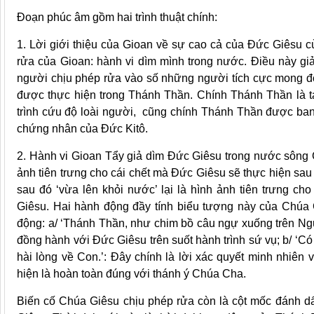
Đoạn phúc âm gồm hai trình thuật chính:
1. Lời giới thiệu của Gioan về sự cao cả của Đức Giêsu c
rửa của Gioan: hành vi dìm mình trong nước. Điều này giả
người chịu phép rửa vào số những người tích cực mong đ
được thực hiện trong Thánh Thần. Chính Thánh Thần là 
trình cứu độ loài người, cũng chính Thánh Thần được ban c
chứng nhân của Đức Kitô.
2. Hành vi Gioan Tẩy giả dìm Đức Giêsu trong nước sông G
ảnh tiên trưng cho cái chết mà Đức Giêsu sẽ thực hiện sau 
sau đó ‘vừa lên khỏi nước’ lại là hình ảnh tiên trưng cho
Giêsu. Hai hành động đầy tính biểu tượng này của Chúa
động: a/ ‘Thánh Thần, như chim bồ câu ngự xuống trên Ng
đồng hành với Đức Giêsu trên suốt hành trình sứ vụ; b/ ‘Có
hài lòng về Con.’: Đây chính là lời xác quyết minh nhiên
hiện là hoàn toàn đúng với thánh ý Chúa Cha.
Biến cố Chúa Giêsu chịu phép rửa còn là cột mốc đánh d