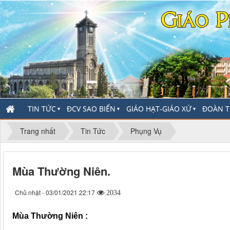
TIN TỨC
ĐCV SAO BIỂN
GIÁO HẠT-GIÁO XỨ
ĐOÀN T
▼
▼
▼
Trang nhất
Tin Tức
Phụng Vụ
Mùa Thường Niên.
Chủ nhật - 03/01/2021 22:17
2034
Mùa Thường Niên :