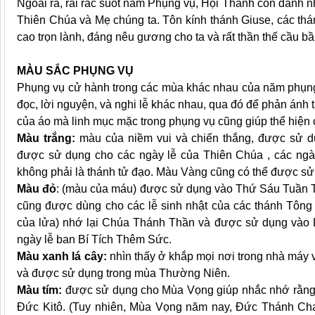
Ngoài ra, rải rác suốt năm Phụng vụ, Hội Thánh còn dành nh
Thiên Chúa và Mẹ chúng ta. Tôn kính thánh Giuse, các thánh
cao trọn lành, đáng nêu gương cho ta và rất thần thế cầu bâ
MÀU SẮC PHỤNG VỤ
Phụng vụ cử hành trong các mùa khác nhau của năm phụng 
đọc, lời nguyện, và nghi lễ khác nhau, qua đó để phản ánh 
của áo mà linh mục mặc trong phụng vụ cũng giúp thể hiện
Màu trắng:
màu của niềm vui và chiến thắng, được sử 
được sử dụng cho các ngày lễ của Thiên Chúa , các ngày
không phải là thánh tử đạo. Màu Vàng cũng có thể được sử 
Màu đỏ
: (màu của máu) được sử dụng vào Thứ Sáu Tuần T
cũng được dùng cho các lễ sinh nhật của các thánh Tông
của lửa) nhớ lại Chúa Thánh Thần và được sử dụng vào 
ngày lễ ban Bí Tích Thêm Sức.
Màu xanh lá cây:
nhìn thấy ở khắp mọi nơi trong nhà máy v
và được sử dụng trong mùa Thường Niên.
Màu tím:
được sử dụng cho Mùa Vọng giúp nhắc nhớ rằng c
Đức Kitô. (Tuy nhiên, Mùa Vọng năm nay, Đức Thánh Cha