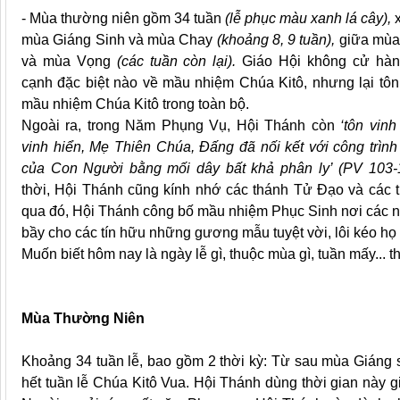
- Mùa thường niên gồm 34 tuần
(lễ phục màu xanh lá cây),
x
mùa Giáng Sinh và mùa Chay
(khoảng 8, 9 tuần),
giữa mùa
và mùa Vọng
(các tuần còn lại).
Giáo Hội không cử hàn
cạnh đặc biệt nào về mầu nhiệm Chúa Kitô, nhưng lại tôn
mầu nhiệm Chúa Kitô trong toàn bộ.
Ngoài ra, trong Năm Phụng Vụ, Hội Thánh còn
‘tôn vin
vinh hiển, Mẹ Thiên Chúa, Đấng đã nối kết với công trìn
của Con Người bằng mối dây bất khả phân ly’
(PV 103-
thời, Hội Thánh cũng kính nhớ các thánh Tử Đạo và các 
qua đó, Hội Thánh công bố mầu nhiệm Phục Sinh nơi các ng
bầy cho các tín hữu những gương mẫu tuyệt vời, lôi kéo h
Muốn biết hôm nay là ngày lễ gì, thuộc mùa gì, tuần mấy... 
Mùa Thường Niên
Khoảng 34 tuần lễ, bao gồm 2 thời kỳ: Từ sau mùa Giáng
hết tuần lễ Chúa Kitô Vua. Hội Thánh dùng thời gian này g