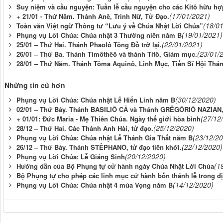
Suy niệm và cầu nguyện: Tuần lễ cầu nguyện cho các Kitô hữu hợp
(17/01/2021)
+ 21/01 - Thứ Năm. Thánh Anê, Trinh Nữ, Tử Ðạo.
(18/0
Toàn văn Việt ngữ Thông tư “Lưu ý về Chúa Nhật Lời Chúa”
(19/01/2021)
Phụng vụ Lời Chúa: Chúa nhật 3 Thường niên năm B
(22/01/2021)
25/01 – Thứ Hai. Thánh Phaolô Tông Đồ trở lại.
(23/01/
26/01 – Thứ Ba. Thánh Timôthêô và thánh Titô, Giám mục.
28/01 – Thứ Năm. Thánh Tôma Aquinô, Linh Mục, Tiến Sĩ Hội Thán
Những tin cũ hơn
(30/12/2020)
Phụng vụ Lời Chúa: Chúa nhật Lễ Hiển Linh năm B
02/01 – Thứ Bảy. Thánh BASILIÔ CẢ và Thánh GRÊGÔRIÔ NAZIAN, 
(27/12
+ 01/01: Đức Maria - Mẹ Thiên Chúa. Ngày thế giới hòa bình
(25/12/2020)
28/12 – Thứ Hai. Các Thánh Anh Hài, tử đạo.
(23/12/2
Phụng vụ Lời Chúa: Chúa nhật Lễ Thánh Gia Thất năm B
(22/12/2020)
26/12 – Thứ Bảy. Thánh STÊPHANÔ, tử đạo tiên khởi.
(20/12/2020)
Phụng vụ Lời Chúa: Lễ Giáng Sinh
(1
Hướng dẫn của Bộ Phụng tự cử hành ngày Chúa Nhật Lời Chúa
Bộ Phụng tự cho phép các linh mục cử hành bốn thánh lễ trong d
(14/12/2020)
Phụng vụ Lời Chúa: Chúa nhật 4 mùa Vọng năm B