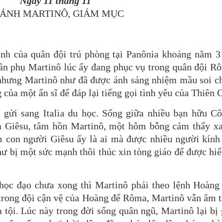
Ngày 11 tháng 11
ÁNH MARTINÔ, GIÁM MỤC
inh của quân đội trú phòng tại Panônia khoảng năm 3
hân phụ Martinô lúc ấy đang phục vụ trong quân đội R
, nhưng Martinô như đã được ánh sáng nhiệm mầu soi ch
của một ẩn sĩ để đáp lại tiếng gọi tình yêu của Thiên 
 gửi sang Italia du học. Sống giữa nhiều bạn hữu Cô
a Giêsu, tâm hồn Martinô, một hôm bỗng cảm thấy x
m con người Giêsu ấy là ai mà được nhiều người kính
hư bị một sức mạnh thôi thúc xin tòng giáo để được hi
học đạo chưa xong thì Martinô phải theo lệnh Hoàng
 trong đội cận vệ của Hoàng đế Rôma, Martinô vẫn âm 
tội. Lúc này trong đời sống quân ngũ, Martinô lại bị 