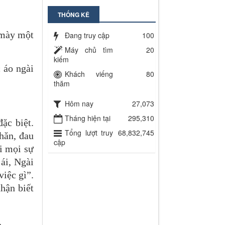
THỐNG KÊ
 mày một
Đang truy cập
100
Máy chủ tìm
20
kiếm
 áo ngài
Khách viếng
80
thăm
Hôm nay
27,073
Tháng hiện tại
295,310
ặc biệt.
Tổng lượt truy
68,832,745
hăn, đau
cập
i mọi sự
 ái, Ngài
iệc gì”.
hận biết
.