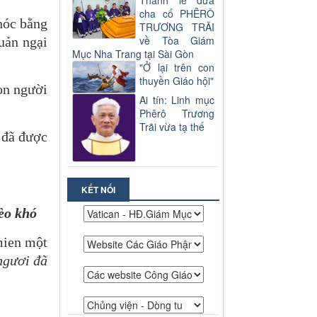
Thánh lễ đưa
cha cố PHÊRÔ
hóc bằng
TRƯƠNG TRÃI
về Tòa Giám
uản ngại
Mục Nha Trang tại Sài Gòn
"Ở lại trên con
thuyền Giáo hội"
con người
Ai tín: Linh mục
Phêrô Trương
Trãi vừa tạ thế
 đã được
KẾT NỐI
èo khó
mien một
 ngươi đã