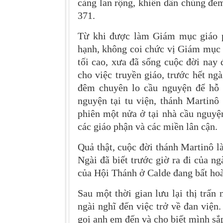
càng lan rộng, khiến dân chúng đe
371.
Từ khi được làm Giám mục giáo p
hạnh, không coi chức vị Giám mục
tối cao, xưa đã sống cuộc đời nay
cho việc truyền giáo, trước hết ngà
đêm chuyên lo cầu nguyện để hỗ 
nguyện tại tu viện, thánh Martinô 
phiên một nửa ở tại nhà cầu nguyệ
các giáo phận và các miền lân cận.
Quả thật, cuộc đời thánh Martinô là
Ngài đã biết trước giờ ra đi của n
của Hội Thánh ở Calde đang bất hoà 
Sau một thời gian lưu lại thị trấn 
ngài nghĩ đến việc trở về đan viện
gọi anh em đến và cho biết mình sắp