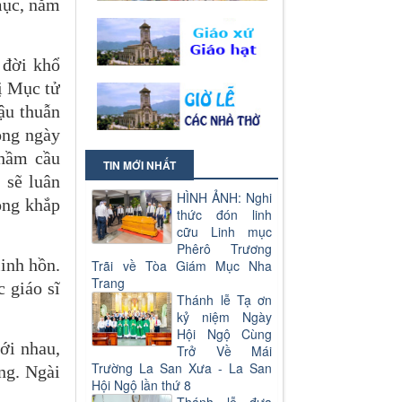
mục, năm
 đời khổ
ị Mục tử
ậu thuẫn
dòng ngày
thầm cầu
TIN MỚI NHẤT
 sẽ luân
HÌNH ẢNH: Nghi
ong khắp
thức đón linh
cữu Linh mục
Phêrô Trương
linh hồn.
Trãi về Tòa Giám Mục Nha
Trang
c giáo sĩ
Thánh lễ Tạ ơn
kỷ niệm Ngày
Hội Ngộ Cùng
với nhau,
Trở Về Mái
Trường La San Xưa - La San
ng. Ngài
Hội Ngộ lần thứ 8