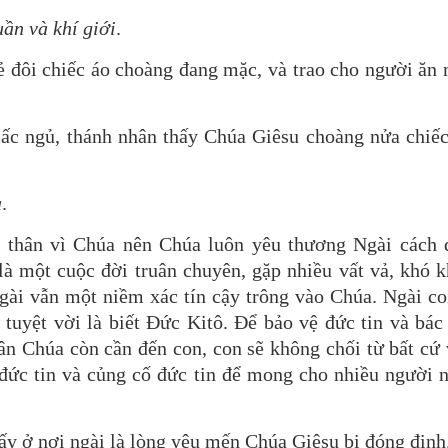
uần và khí giới
.
xẻ đôi chiếc áo choàng đang mặc, và trao cho người ăn
ấc ngủ, thánh nhân thấy Chúa Giêsu choàng nửa chiếc
a
.
n thân vì Chúa nên Chúa luôn yêu thương Ngài cách đ
là một cuộc đời truân chuyên, gặp nhiều vất vả, khó k
gài vẫn một niềm xác tín cậy trông vào Chúa. Ngài co
ợi tuyệt vời là biết Ðức Kitô. Ðể bảo vệ đức tin và bác
n Chúa còn cần đến con, con sẽ không chối từ bất cứ v
đức tin và củng cố đức tin để mong cho nhiều người n
ấy ở nơi ngài là lòng yêu mến Chúa Giêsu bị đóng đinh