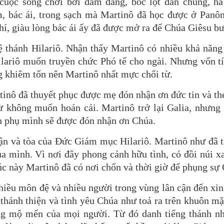
cuộc sống chơi bời dâm đãng, bóc lột dân chúng, hà
, bác ái, trong sạch mà Martinô đã học được ở Panôn
hí, giàu lòng bác ái ấy đã được mở ra để Chúa Giêsu b
ệ thánh Hilariô. Nhận thấy Martinô có nhiều khả năng
ariô muốn truyền chức Phó tế cho ngài. Nhưng vốn tí
g khiêm tốn nên Martinô nhất mực chối từ.
tinô đã thuyết phục được mẹ đón nhận ơn đức tin và th
ừ không muốn hoán cải. Martinô trở lại Galia, nhưng
ân phụ mình sẽ được đón nhận ơn Chúa.
phận và tòa của Đức Giám mục Hilariô. Martinô như đã 
a mình. Vì nơi đây phong cảnh hữu tình, có đồi núi xa
c này Martinô đã có nơi chốn và thời giờ để phụng sự
hiều môn đệ và nhiều người trong vùng lân cận đến xin
ự thánh thiện và tình yêu Chúa như toả ra trên khuôn mặ
òng mộ mến của mọi người. Từ đó danh tiếng thánh n