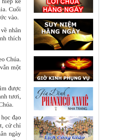
 hiếp kẻ
ia. Cuối
ước vào.
 về nhân
nh thích
eo Chúa.
 vẫn một
tìm được
nh tươi,
 Chúa.
 học đạo
t, cử chỉ
hân ngày