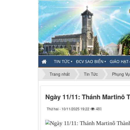
TIN TỨC
ĐCV SAO BIỂN
GIÁO HẠT
▼
▼
Trang nhất
Tin Tức
Phụng Vụ
Ngày 11/11: Thánh Martinô 
Thứ hai - 10/11/2025 19:22
481