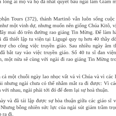
m lòng ái mộ và họ đã nhất quyết bầu ngài làm Giám 
hận Tours (372), thánh Martinô vẫn luôn sống cuộc
 như một vinh dự, nhưng muốn nên giống Chúa Kitô, v
 đây mai đó trên đường rao giảng Tin Mừng. Để làm h
i đã thiết lập tu viện tại Ligugé quy tụ hơn 40 thầy 
trợ cho công việc truyền giáo. Sau nhiều ngày âm 
đã bắt tay vào việc truyền giáo. Số 40 tu sĩ đan viện
n, một nửa sẽ cùng với ngài đi rao giảng Tin Mừng tr
 cả một chuỗi ngày lao nhọc vất vả vì Chúa và vì các 
gài nhưng ngài chưa có thể nhắm mắt ra đi được: Vì cá
với nhau, ngài phải tới đó để đem lại sự hoà thuận.
này và đã tái lập được sự hòa thuận giữa các giáo sĩ 
. Nhưng bỗng nhiên sức lực của ngài sút giảm trầm trọ
 ra đi.