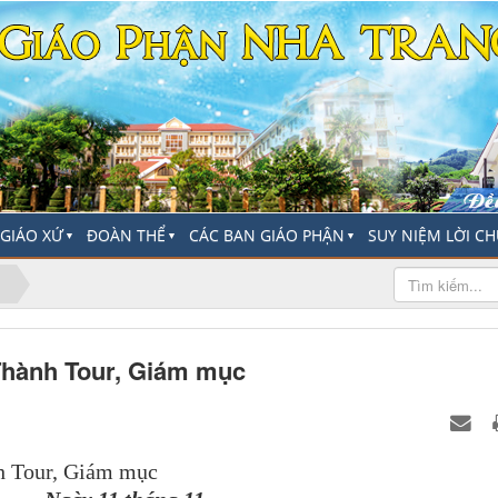
-GIÁO XỨ
ĐOÀN THỂ
CÁC BAN GIÁO PHẬN
SUY NIỆM LỜI C
▼
▼
▼
Thành Tour, Giám mục