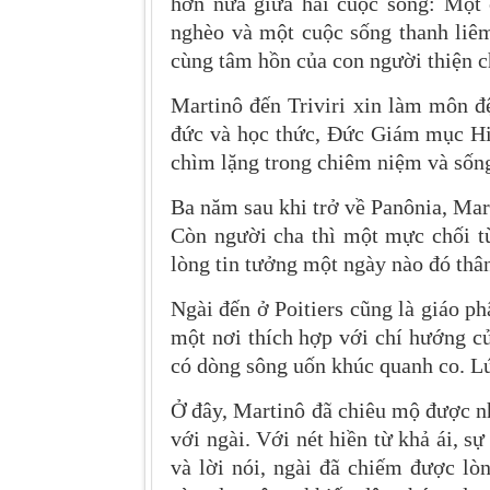
hơn nữa giữa hai cuộc sống: Một 
nghèo và một cuộc sống thanh liêm
cùng tâm hồn của con người thiện c
Martinô đến Triviri xin làm môn đ
đức và học thức, Đức Giám mục Hil
chìm lặng trong chiêm niệm và sốn
Ba năm sau khi trở về Panônia, Mar
Còn người cha thì một mực chối t
lòng tin tưởng một ngày nào đó th
Ngài đến ở Poitiers cũng là giáo 
một nơi thích hợp với chí hướng củ
có dòng sông uốn khúc quanh co.
Lú
Ở đây, Martinô đã chiêu mộ được n
với ngài. Với nét hiền từ khả ái, s
và lời nói, ngài đã chiếm được l