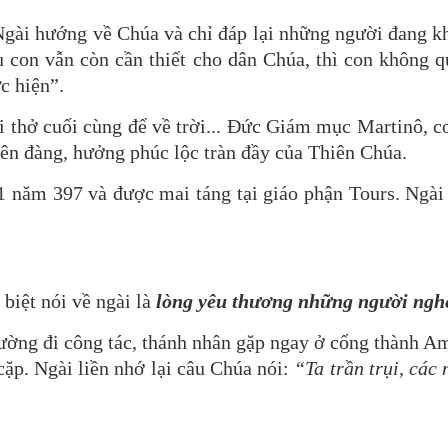
Ngài hướng về Chúa và chỉ đáp lại những người đang k
u con vẫn còn cần thiết cho dân Chúa, thì con không q
c hiện”.
ơi thở cuối cùng để về trời... Đức Giám mục Martinô, 
iên đàng, hưởng phúc lộc tràn đầy của Thiên Chúa.
1 năm 397 và được mai táng tại giáo phận Tours. Ngài
 biệt nói về ngài là
lòng yêu thương những người ngh
ường đi công tác, thánh nhân gặp ngay ở cổng thành A
 cặp. Ngài liền nhớ lại câu Chúa nói:
“Ta trần trụi, các