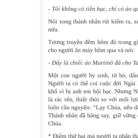
-
Tôi không có tiền bạc, chỉ có áo q
Nói xong thánh nhân rút kiếm ra, 
nửa.
Tương truyền đêm hôm đó trong gi
cho người ăn mày hôm qua và nói:
-
Đây là chiếc áo Martinô đã cho T
Một con người hy sinh, từ bỏ, dấ
Người ta có thể coi cuộc đời Ngài 
khổ vì bị anh em bội bạc. Nhưng N
là rác rến, thiệt thòi so với mối l
luôn cầu nguyện: “Lạy Chúa, nếu dâ
Thánh nhân đã hăng say, giữ vững 
Chúa.
* Điểm thứ hai mà người ta nhận th