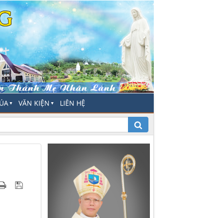
HÚA
VĂN KIỆN
LIÊN HỆ
▼
▼