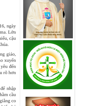
16, ngày
ôma. Lớn
iếu, cậu
Chúa.
ng giáo,
ao xuyến
 yêu đến
ểu rõ hơn
 đế nhập
thầm cầu
giằng co