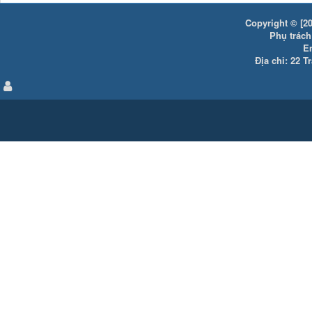
Copyright © [20
Phụ trách:
E
Địa chỉ: 22 