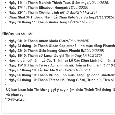
(10/11/2025)
Ngày 11/11: Thánh Martinô Thành Tour, Giám mục
(16/11/2025)
Ngày 17/11: Thánh Elisabeth Hungari
(21/11/2025)
Ngày 22/11: Thánh Cêcilia, trinh nữ tử đạo
(21/11/2025)
Chúa Nhật 34 Thường Niên: Lễ Chúa Ki-tô Vua Vũ trụ
(29/11/2025)
Ngày 30 tháng 11: Thánh Andrê Tông Đồ
Những tin cũ hơn
(26/10/2025)
Ngày 24/10: Thánh Antôn Maria Claret
Ngày 23 tháng 10: Thánh Gioan Capistranô, linh mục dòng Phanxi
(20/10/2025)
Ngày 22/10: Thánh Giáo hoàng Gioan Phaolô II
(17/10/2025)
Ngày 18/10: Thánh sử Luca, tác giả Tin mừng
Hướng dẫn cử hành Lễ Các Thánh và Lễ Các Đẳng Linh hồn năm 
(14/10/
Ngày 15/10: Thánh Têrêsa Avila, trinh nữ, Tiến sĩ Hội thánh
(05/10/2025)
Ngày 07 tháng 10: Lễ Đức Mẹ Mân Côi
Ngày 06 tháng 10: Thánh Brunô, linh mục, sáng lập dòng Chartreu
Ngày 01 tháng 10: Thánh Têrêsa Hài Đồng Giêsu, Trinh nữ, Tiến sĩ
Uỷ ban Loan báo Tin Mừng gợi ý suy niệm chầu Thánh Thể tháng 10
và phục vụ
(13/09/2025)