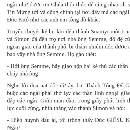
ngài như được ơn Chúa thôi thúc để cùng nhau đi s
Tin Mừng tới và cũng chính tại nơi đây mà các ngài
Ðức Kitô như các anh em tông đồ khác.
Truyền thuyết kể lại khi đến thành Suamyr một tru
và Simon đã đến trọ nơi nhà ông Semme, đồ đệ củ
ngoại giáo của thành phố, bị thấm nhiễm độc dược 
bao vây nhà ông Semme. Họ gào thét:
- Hỡi ông Semme, hãy giao nộp hai kẻ thù các thần 
cháy nhà ông!
Nghe lời dọa nạt độc dữ ấy, hai Thánh Tông Đồ G
buộc các ngài phải thờ lạy các thần linh ngoại giá
đập các ngài. Giữa máu đào, trong giây phút linh 
lực cuối cùng, nhìn thẳng vào thánh Simon và nói:
- Hiền huynh dấu ái, tôi trông thấy Đức GIÊSU K
Ngài!