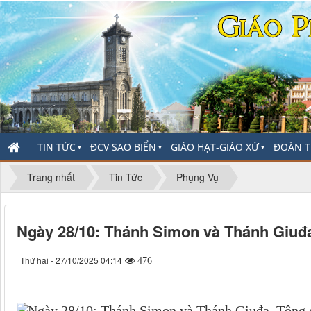
TIN TỨC
ĐCV SAO BIỂN
GIÁO HẠT-GIÁO XỨ
ĐOÀN T
▼
▼
▼
Trang nhất
Tin Tức
Phụng Vụ
Ngày 28/10: Thánh Simon và Thánh Giuđa,
Thứ hai - 27/10/2025 04:14
476