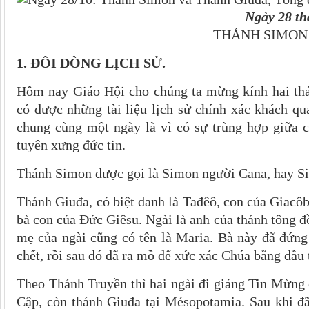
Ngày 28 th
THÁNH SIMON
1. ĐÔI
DÒNG LỊCH SỬ.
Hôm nay Giáo Hội cho chúng ta mừng kính hai th
có được những tài liệu lịch sử chính xác khách q
chung cùng một ngày là vì có sự trùng hợp giữa c
tuyên xưng đức tin.
Thánh Simon được gọi là Simon người Cana, hay Si
Thánh Giuđa, có biệt danh là Tađêô, con của Giacôb
bà con của Đức Giêsu. Ngài là anh của thánh tông đ
mẹ của ngài cũng có tên là Maria. Bà này đã đứng
chết, rồi sau đó đã ra mồ để xức xác Chúa bằng dầu
Theo Thánh Truyền thì hai ngài đi giảng Tin Mừng 
Cập, còn thánh Giuđa tại Mésopotamia. Sau khi đã