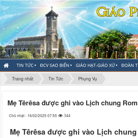
TIN TỨC
ĐCV SAO BIỂN
GIÁO HẠT-GIÁO XỨ
ĐOÀN T
▼
▼
▼
Trang nhất
Tin Tức
Phụng Vụ
Mẹ Têrêsa được ghi vào Lịch chung Rom
Chủ nhật - 16/02/2025 07:55
344
Mẹ Têrêsa được ghi vào Lịch chung