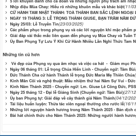
5 lời khuyên dành cho ca đoàn và những người phụ trách âm nhạ
(11/0
Nhịp điệu Mùa Chay: Hiểu rõ những khuôn mẫu và khác biệt
CỬ HÀNH TAM NHẬT THÁNH: TOÀ THÁNH BAN SẮC LỆNH NGOẠI L
NGÀY 19 THÁNG 3: LỄ TRỌNG THÁNH GIUSE, BẠN TRĂM NĂM ĐỨ
(23/03/2025)
Ngày 25/03: Lễ Truyền Tin
Các phẩm phục trong phụng vụ và các lời nguyện khi mặc phẩm 
Giải đáp vài thắc mắc liên quan đến phụng vụ Mùa Chay và Tuần 
Ủy Ban Phụng Tự Lưu Ý Khi Cử Hành Nhiều Lần Nghi Thức Tam N
Những tin cũ hơn
Vẻ đẹp của Phụng vụ qua âm nhạc và việc ca hát - Giám mục Ph
Ngày 06 tháng 01: Lễ trọng Chúa Hiển Linh - Chuyển ngữ: Tâm Bùi
Đức Thánh Cha cử hành Thánh lễ trọng Đức Maria Mẹ Thiên Chúa
Kinh Mân Côi và nghệ thuật: Mầu nhiệm thứ hai Năm Sự Vui - Đức 
Kinh Năm Thánh 2025 - Chuyển ngữ: Lm. Giuse Lê Công Đức, PS
(27/12
Ngày 25 tháng 12 - Đại lễ Giáng Sinh (Chuyển ngữ: Tâm Bùi)
(04/12/202
Ủy ban Phụng tự: Giải đáp về cây thánh giá Năm Thánh
(16/1
Tài liệu huấn luyện: Thừa tác viên ngoại thường cho rước lễ
Những lời nguyện hành hương trong Năm Thánh 2025 - Bản dịch 
Bài hát chính thức cho Năm Thánh 2025: Những người hành hươn