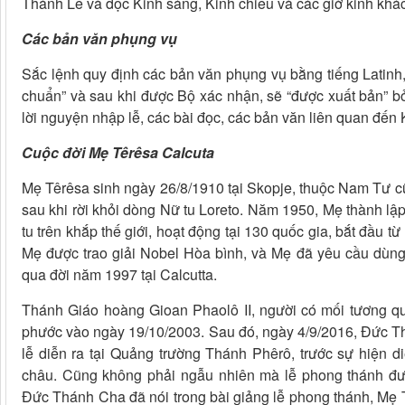
Thánh Lễ và đọc Kinh sáng, Kinh chiều và các giờ kinh khá
Các bản văn phụng vụ
Sắc lệnh quy định các bản văn phụng vụ bằng tiếng Latinh,
chuẩn” và sau khi được Bộ xác nhận, sẽ “được xuất bản” 
lời nguyện nhập lễ, các bài đọc, các bản văn liên quan đến
Cuộc đời Mẹ Têrêsa Calcuta
Mẹ Têrêsa sinh ngày 26/8/1910 tại Skopje, thuộc Nam Tư c
sau khi rời khỏi dòng Nữ tu Loreto. Năm 1950, Mẹ thành l
tu trên khắp thế giới, hoạt động tại 130 quốc gia, bắt đầu
Mẹ được trao giải Nobel Hòa bình, và Mẹ đã yêu cầu dùng
qua đời năm 1997 tại Calcutta.
Thánh Giáo hoàng Gioan Phaolô II, người có mối tương qu
phước vào ngày 19/10/2003. Sau đó, ngày 4/9/2016, Đức 
lễ diễn ra tại Quảng trường Thánh Phêrô, trước sự hiện d
châu. Cũng không phải ngẫu nhiên mà lễ phong thánh đ
Đức Thánh Cha đã nói trong bài giảng lễ phong thánh, Mẹ T