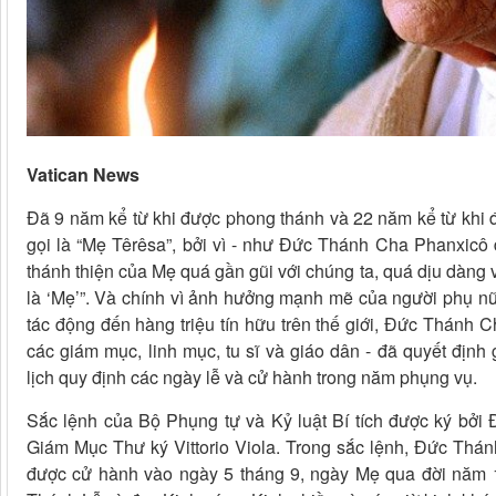
Vatican News
Đã 9 năm kể từ khi được phong thánh và 22 năm kể từ khi
gọi là “Mẹ Têrêsa”, bởi vì - như Đức Thánh Cha Phanxicô 
thánh thiện của Mẹ quá gần gũi với chúng ta, quá dịu dàng 
là ‘Mẹ’”. Và chính vì ảnh hưởng mạnh mẽ của người phụ nữ 
tác động đến hàng triệu tín hữu trên thế giới, Đức Thánh C
các giám mục, linh mục, tu sĩ và giáo dân - đã quyết địn
lịch quy định các ngày lễ và cử hành trong năm phụng vụ.
Sắc lệnh của Bộ Phụng tự và Kỷ luật Bí tích được ký bở
Giám Mục Thư ký Vittorio Viola. Trong sắc lệnh, Đức Thán
được cử hành vào ngày 5 tháng 9, ngày Mẹ qua đời năm 19