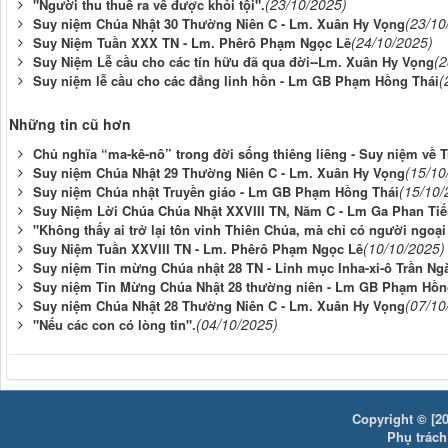
(23/10/2025)
"Người thu thuế ra về được khỏi tội".
(23/10
Suy niệm Chúa Nhật 30 Thường Niên C - Lm. Xuân Hy Vọng
(24/10/2025)
Suy Niệm Tuần XXX TN - Lm. Phêrô Phạm Ngọc Lê
(2
Suy Niệm Lễ cầu cho các tín hữu đã qua đời--Lm. Xuân Hy Vọng
(
Suy niệm lễ cầu cho các đẳng linh hồn - Lm GB Phạm Hồng Thái
Những tin cũ hơn
Chủ nghĩa “ma-kê-nô” trong đời sống thiêng liêng - Suy niệm về 
(15/10
Suy niệm Chúa Nhật 29 Thường Niên C - Lm. Xuân Hy Vọng
(15/10/
Suy niệm Chúa nhật Truyền giáo - Lm GB Phạm Hồng Thái
Suy Niệm Lời Chúa Chúa Nhật XXVIII TN, Năm C - Lm Ga Phan Ti
"Không thấy ai trở lại tôn vinh Thiên Chúa, mà chỉ có người ngoại
(10/10/2025)
Suy Niệm Tuần XXVIII TN - Lm. Phêrô Phạm Ngọc Lê
Suy niệm Tin mừng Chúa nhật 28 TN - Linh mục Inha-xi-ô Trần Ng
Suy niệm Tin Mừng Chúa Nhật 28 thường niên - Lm GB Phạm Hồn
(07/10
Suy niệm Chúa Nhật 28 Thường Niên C - Lm. Xuân Hy Vọng
(04/10/2025)
"Nếu các con có lòng tin".
Copyright © [20
Phụ trách: