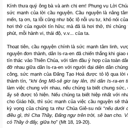
Kính thưa quý ông bà và anh chị em! Phụng vụ Lời Chú
sức mạnh của lời cầu nguyện. Cầu nguyện là nâng tâm
mến, tạ ơn, tạ lỗi cũng như bộc lộ nỗi ưu tư, khó nói c
hơi thở của người tín hữu; mà đã là hơi thở, thì chúng t
phút, mỗi hành vi, thái độ, v.v... của ta.
Thoạt tiên, cầu nguyện chính là sức mạnh tâm linh, vượt
nguyện đơn thành, dân Is-ra-en đã chiến thắng khi giao 
tín thác vào Thiên Chúa, với tâm đầu ý hợp của toàn dâ
đỡ nhau giữa dân Is-ra-en với người đại diện dân chúng
công, sức mạnh của Đấng Tạo Hoá được tỏ lộ qua lời 
thành tín, “
khi ông Mô-sê giơ tay lên, thì dân Is-ra-en 
làm việc chung với nhau, nếu chúng ta biết chung sức,
ấy sẽ được tỏ hiện. Nếu chúng ta biết hiệp nhất với nh
cho Giáo hội, thì sức mạnh của việc cầu nguyện sẽ th
kỳ vọng của chúng ta như Chúa Giê-su nói “
nếu dưới đ
điều gì, thì Cha Thầy, Đấng ngự trên trời, sẽ ban cho. V
có Thầy ở đấy, giữa họ
” (Mt 18, 19-20).