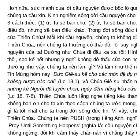
Hơn nữa, sức mạnh của lời cầu nguyện được bộc lộ qua 
chúng ta cầu xin. Kinh nghiệm sống đời cầu nguyện cho t
3 cách thức: (1) ừ, Ta sẽ ban cho, (2) ừ, Ta sẽ ban cho
điều đó, nhưng sẽ ban điều khác. Trong đời sống đức t
của Thiên Chúa! Mỗi khi cầu nguyện, chúng ta không đủ t
Thiên Chúa, nên chúng ta thường có thái độ, lối suy n
nguyện của ta! Dường như Chúa đi đâu xa xa rồi! Hì
thôi, sao kể hết nhưng ý nghĩ không dò thấu của con n
thường như vậy, chúng ta nên làm gì? Và làm như thế nà
Tin Mừng hôm nay “
Đức Giê-su kể cho các môn đệ dụ ng
không được nản chí
” (Lc 18,1), và Chúa Giê-su nhấn 
những kẻ Người đã tuyển chọn, ngày đêm hằng kêu cứu 
(Lc 18, 7-8). Thiên Chúa luôn lắng nghe tiếng kêu tha
không ban ơn cho ta xin theo cách chúng ta ước mong, 
gì là tốt nhất cho ta trong đời sống đức tin. Vì vậy, ch
Thiên Chúa. Chúng ta nên PUSH (trong tiếng Anh, nghĩa
‘Pray Until Something Happens’ (nghĩa là: cầu nguyện c
không ngừng, đôi khi cảm thấy chán nản vì chẳng thấy C