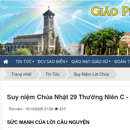
TIN TỨC
ĐCV SAO BIỂN
GIÁO HẠT-GIÁO XỨ
ĐOÀN T
▼
▼
▼
Trang nhất
Tin Tức
Suy Niệm Lời Chúa
Suy niệm Chúa Nhật 29 Thường Niên C -
Thứ năm - 16/10/2025 21:08
419
SỨC MẠNH CỦA LỜI CẦU NGUYỆN