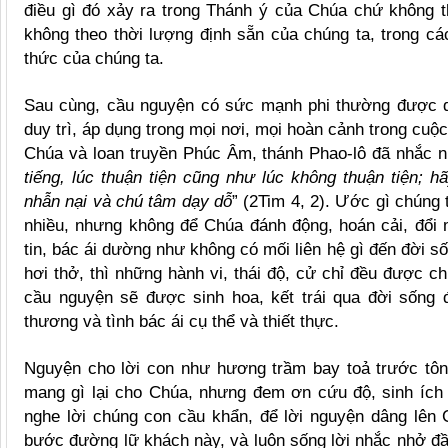
điều gì đó xảy ra trong Thánh ý của Chúa chứ không t
không theo thời lượng định sẵn của chúng ta, trong c
thức của chúng ta.
Sau cùng, cầu nguyện có sức mạnh phi thường được di
duy trì, áp dụng trong mọi nơi, mọi hoàn cảnh trong cuộ
Chúa và loan truyền Phúc Âm, thánh Phao-lô đã nhắc n
tiếng, lúc thuận tiện cũng như lúc không thuận tiện; h
nhẫn nại và chú tâm dạy dỗ
” (2Tim 4, 2). Ước gì chúng 
nhiều, nhưng không để Chúa đánh động, hoán cải, đổi 
tin, bác ái dường như không có mối liên hệ gì đến đời 
hơi thở, thì những hành vi, thái độ, cử chỉ đều được c
cầu nguyện sẽ được sinh hoa, kết trái qua đời sống
thương và tình bác ái cụ thể và thiết thực.
Nguyện cho lời con như hương trầm bay toả trước tô
mang gì lại cho Chúa, nhưng đem ơn cứu độ, sinh ích 
nghe lời chúng con cầu khẩn, để lời nguyện dâng lên
bước đường lữ khách này, và luôn sống lời nhắc nhở đầ