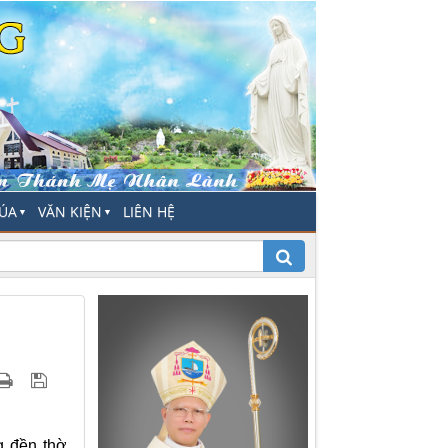
HÚA
VĂN KIỆN
LIÊN HỆ
▼
▼
g đền thờ