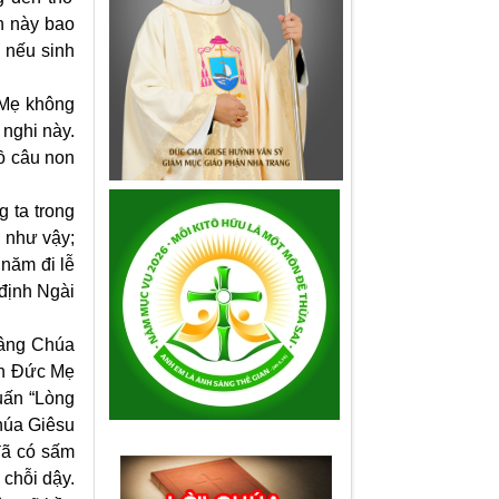
ện này bao
 nếu sinh
 Mẹ không
 nghi này.
bồ câu non
g ta trong
i như vậy;
năm đi lễ
định Ngài
dâng Chúa
còn Đức Mẹ
uấn “Lòng
Chúa Giêsu
đã có sấm
chỗi dậy.