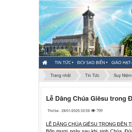
TIN TỨC
ĐCV SAO BIỂN
GIÁO HẠT
▼
▼
Trang nhất
Tin Tức
Suy Niệm
Lễ Dâng Chúa Giêsu trong 
Thứ ba - 28/01/2025 03:59
709
LỄ DÂNG CHÚA GIÊSU TRONG ĐỀN 
Bốn mươi ngày sau khi sinh Chúa, Đứ