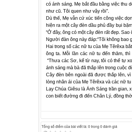
có ánh sáng. Mẹ bắt đầu bằng việc thu d
như cũ. Tôi quen như vậy rồi”.
Dù thế, Mẹ vẫn cứ xúc tiến công việc dọ
hiện ra một cây đèn dầu phủ đầy bụi bặm.
“Ở đây, ông có một cây đèn rất đẹp. Sao
Người đàn ông này đáp:“Tôi không bao gi
Hai trong số các nữ tu của Mẹ Têrêxa bắ
ông ta. Mỗi lần các nữ tu đến thăm, thì
“Thưa các Sơ, kể từ nay, tôi có thể tự x
ánh sáng mà bà đã thắp lên trong cuộc đờ
Cây đèn bên ngoài đã được thắp lên, vì
lòng nhân ái của Mẹ Têrêxa và các nữ tu
Lạy Chúa Giêsu là Ánh Sáng trần gian, x
con biết đường đi đến Chân Lý, đồng th
Tổng số điểm của bài viết là: 0 trong 0 đánh giá