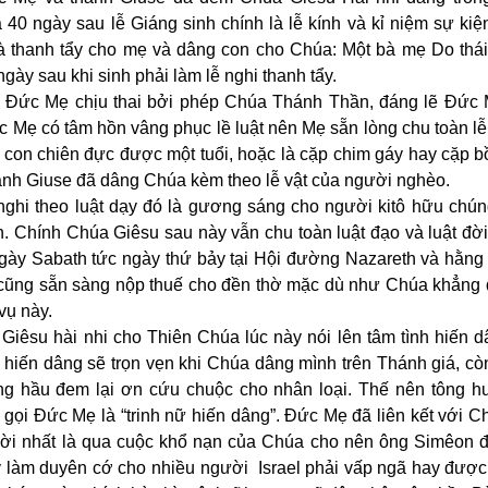
40 ngày sau lễ Giáng sinh chính là lễ kính và kỉ niệm sự ki
là thanh tẩy cho mẹ và dâng con cho Chúa: Một bà mẹ Do thái
 ngày sau khi sinh phải làm lễ nghi thanh tẩy.
ì Đức Mẹ chịu thai bởi phép Chúa Thánh Thần, đáng lẽ Đức
c Mẹ có tâm hồn vâng phục lề luật nên Mẹ sẵn lòng chu toàn lễ
t con chiên đực được một tuổi, hoặc là cặp chim gáy hay cặp 
hánh Giuse đã dâng Chúa kèm theo lễ vật của người nghèo.
nghi theo luật dạy đó là gương sáng cho người kitô hữu chún
nh. Chính Chúa Giêsu sau này vẫn chu toàn luật đạo và luật đờ
gày Sabath tức ngày thứ bảy tại Hội đường Nazareth và hằng 
 cũng sẵn sàng nộp thuế cho đền thờ mặc dù như Chúa khẳng 
vụ này.
Giêsu hài nhi cho Thiên Chúa lúc này nói lên tâm tình hiến 
ễ hiến dâng sẽ trọn vẹn khi Chúa dâng mình trên Thánh giá, 
g hầu đem lại ơn cứu chuộc cho nhân loại. Thế nên tông h
 gọi Đức Mẹ là “trinh nữ hiến dâng”. Đức Mẹ đã liên kết với 
c đời nhất là qua cuộc khổ nạn của Chúa cho nên ông Simêon 
y làm duyên cớ cho nhiều người Israel phải vấp ngã hay được 