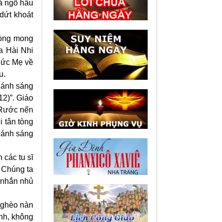
à ngõ hầu
dứt khoát
 lòng mong
a Hài Nhi
Đức Mẹ về
u.
 ánh sáng
12)”. Giáo
 Rước nến
 tân tòng
 ánh sáng
 các tu sĩ
. Chúng ta
 nhắn nhủ
 nghèo nàn
nh, không