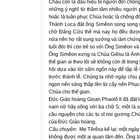
Cháu còn là dấu hiệu bị người đời chốn
những ý nghĩ từ thâm tâm nhiều người p
hoặc là tuân phục Chúa hoặc là chống đ
Thánh Luca đặt ông Simêon song song với
chờ Đấng Cứu thế mà nay họ đều được
nữa nên họ rất sung sướng và làm chứng
tuổi đời thì còn trẻ so với Ông Simêon v
Ông Simêon xưng ra Chúa Giêsu là Ánh 
thế gian ai theo tôi sẽ không còn đi tro
hội dựa vào lời sấm ngôn này để lập l
trước thánh lễ. Chúng ta nhớ ngày chịu
ngọn nến sáng thắp lên từ cây nến Phục
Chúa cho thế gian.
Đức Giáo hoàng Gioan Phaolô II đã đặt lễ
nam nữ hãy sống với ba chữ S: một là sa
cầu nguyện cho các tu sĩ noi gương Chú
của Đức Giáo hoàng.
Câu chuyện
: Mẹ Têrêxa kể lại: một ngà
không được một ai quan tâm đến. Ông ta