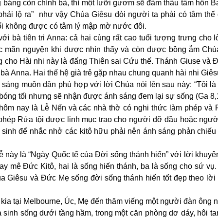
g báng còn chính bà, thì một lưỡi gươm sẽ đâm thâu tâm hồn B
hải lộ ra” như vậy Chúa Giêsu đòi người ta phải có tâm thế 
ối không được có tâm lý mập mờ nước đôi.
 bà tiên tri Anna: cả hai cùng rất cao tuổi tượng trưng cho
 mãn nguyện khi được nhìn thấy và còn được bồng ẵm Chú
 cho Hài nhi này là đấng Thiên sai Cứu thế. Thánh Giuse và 
à bà Anna. Hai thế hệ già trẻ gặp nhau chung quanh hài nhi Giês
sáng muôn dân phù hợp với lời Chúa nói lên sau này: “Tôi là
ng bóng tối nhưng sẽ nhận được ánh sáng đem lại sự sống (Ga 8,
ễ hôm nay là Lễ Nến và các nhà thờ có nghi thức làm phép và
 phép Rửa tội được linh mục trao cho người đỡ đầu hoặc người
 sinh để nhắc nhở các kitô hữu phải nên ánh sáng phản chiếu
 này là “Ngày Quốc tế của Đời sống thánh hiến” với lời khuyên
y mê Đức Kitô, hai là sống hiến thánh, ba là sống cho sứ vụ
a Giêsu và Đức Mẹ sống đời sống thánh hiến tốt đẹp theo lời
y kia tại Melbourne, Úc, Mẹ đến thăm viếng một người đàn ông
 sinh sống dưới tầng hầm, trong một căn phòng dơ dáy, hôi ta