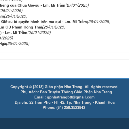
(27/01/2025)
 liêng của Chúa Giê-su - Lm. Mi Trầm
(26/01/2025)
(26/01/2025)
rầm
(26/01/2025)
Giê-su tỏ quyền hành trên ma quỉ - Lm. Mi Trầm
(25/01/2025)
 Lm GB Phạm Hồng Thái
(25/01/2025)
F) - Lm. Mi Trầm
1/2025)
(25/01/2025)
 Ngà
Copyright © [2018] Giáo phận Nha Trang. All rights reserved.
Phụ trách: Ban Truyền Thông Giáo Phận Nha Trang
Email: gpnhatrangbtt@gmail.com
Địa chỉ: 22 Trần Phú - HT 42, Tp. Nha Trang - Khánh Hoà
Phone: (84) 258.3523842