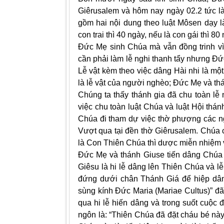
Giêrusalem và hôm nay ngày 02.2 tức là 
gồm hai nội dung theo luật Môsen dạy 
con trai thì 40 ngày, nếu là con gái thì 80
Đức Mẹ sinh Chúa mà vẫn đồng trinh v
cần phải làm lễ nghi thanh tẩy nhưng Đứ
Lễ vật kèm theo việc dâng Hài nhi là mộ
là lễ vật của người nghèo; Đức Mẹ và t
Chúng ta thấy thánh gia đã chu toàn lễ 
việc chu toàn luật Chúa và luật Hội thá
Chúa đi tham dự việc thờ phượng các n
Vượt qua tại đền thờ Giêrusalem. Chúa
là Con Thiên Chúa thì dược miễn nhiệm 
Đức Mẹ và thánh Giuse tiến dâng Chúa 
Giêsu là hi lễ dâng lên Thiên Chúa và l
đứng dưới chân Thánh Giá để hiệp dân
sùng kính Đức Maria (Mariae Cultus)” đã
qua hi lễ hiến dâng và trong suốt cuộ
ngôn là: “Thiên Chúa đã đặt cháu bé nà