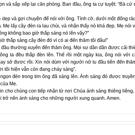
ọn và sắp xếp lại căn phòng. Ban đầu, ông ta cự tuyệt: “Bà cứ
n dẹp và gợi chuyện để nói với ông. Tình cờ, dưới một đống rá
 Mẹ lấy cây đèn ra lau chùi, và nhận thấy nó khá đẹp. Mẹ nói v
 ông không bao giờ thắp sáng nó lên vậy?”
ờ thắp sáng cây đèn đó vì có ai đến thăm tôi đâu!”
t đầu thường xuyên đến thăm ông. Mọi sự dần dần được cải thi
 ông ta đều thắp đèn lên. Thế rồi một ngày kia, ông nói với 
oay sở được rồi. Xin nói dùm với người nữ tu đầu tiên đến thăm
i tôi hiện vẫn còn đang cháy sáng”.
 ngọn đèn trong tim ông đã sáng lên. Ánh sáng đó được truyề
 của Mẹ.
in cho chúng con tiếp nhận từ nơi Chúa ánh sáng thiêng liêng
ời trở nên ánh sáng cho những người xung quanh. Amen.