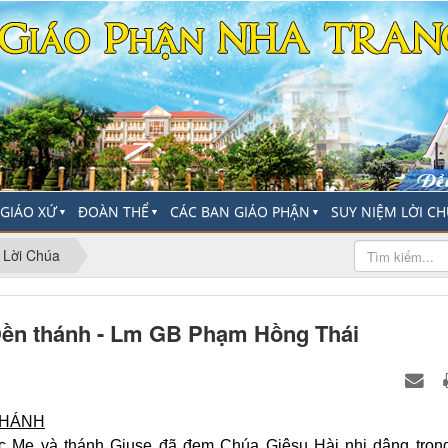
-GIÁO XỨ
ĐOÀN THỂ
CÁC BAN GIÁO PHẬN
SUY NIỆM LỜI C
▼
▼
▼
 Lời Chúa
Đền thánh - Lm GB Phạm Hồng Thái
THÁNH
c Mẹ và thánh Giuse đã đem Chúa Giêsu Hài nhi dâng tron