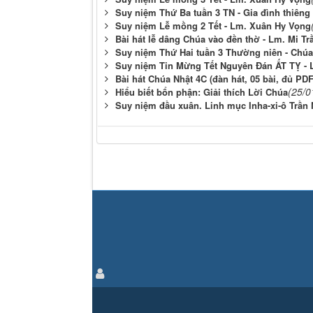
Suy niệm Thứ Ba tuần 3 TN - Gia đình thiêng
Suy niệm Lễ mồng 2 Tết - Lm. Xuân Hy Vọng
Bài hát lễ dâng Chúa vào đền thờ - Lm. Mi T
Suy niệm Thứ Hai tuần 3 Thường niên - Chúa 
Suy niệm Tin Mừng Tết Nguyên Đán ẤT TỴ -
Bài hát Chúa Nhật 4C (đàn hát, 05 bài, đủ PD
(25/0
Hiểu biết bổn phận: Giải thích Lời Chúa
Suy niệm đầu xuân. Linh mục Inha-xi-ô Trần