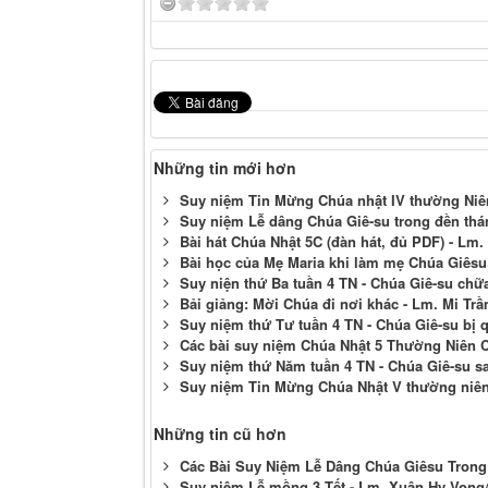
Những tin mới hơn
Suy niệm Tin Mừng Chúa nhật IV thường Niê
Suy niệm Lễ dâng Chúa Giê-su trong đền thá
Bài hát Chúa Nhật 5C (đàn hát, đủ PDF) - Lm.
Bài học của Mẹ Maria khi làm mẹ Chúa Giêsu
Suy niện thứ Ba tuần 4 TN - Chúa Giê-su chữ
Bải giảng: Mời Chúa đi nơi khác - Lm. Mi Tr
Suy niệm thứ Tư tuần 4 TN - Chúa Giê-su bị 
Các bài suy niệm Chúa Nhật 5 Thường Niên C 
Suy niệm thứ Năm tuần 4 TN - Chúa Giê-su sai
Suy niệm Tin Mừng Chúa Nhật V thường niê
Những tin cũ hơn
Các Bài Suy Niệm Lễ Dâng Chúa Giêsu Trong 
Suy niệm Lễ mồng 3 Tết - Lm. Xuân Hy Vọng