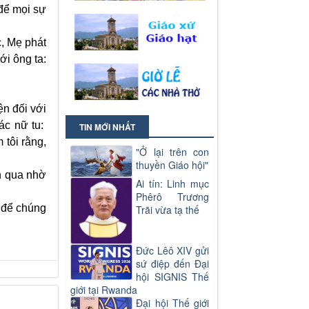
 để mọi sự
c, Mẹ phát
ới ông ta:
ện đối với
các nữ tu:
TIN MỚI NHẤT
 tôi rằng,
"Ở lại trên con
thuyền Giáo hội"
n qua nhờ
Ai tín: Linh mục
Phêrô Trương
, để chúng
Trãi vừa tạ thế
Đức Lêô XIV gửi
sứ điệp đến Đại
hội SIGNIS Thế
giới tại Rwanda
Đại hội Thế giới