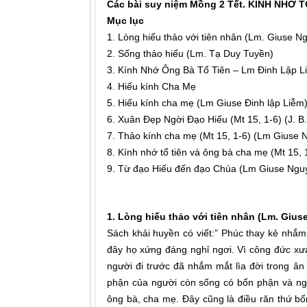
Các bài suy niệm Mồng 2 Tết.
KÍNH NHỚ T
Mục lục
1. Lòng hiếu thảo với tiên nhân (Lm. Giuse 
2. Sống thảo hiếu (Lm. Tạ Duy Tuyền)
3. Kính Nhớ Ông Bà Tổ Tiên – Lm Đinh Lập L
4. Hiếu kính Cha Mẹ
5. Hiếu kính cha mẹ (Lm Giuse Đinh lập Liễm
6. Xuân Đẹp Ngời Đạo Hiếu (Mt 15, 1-6) (J. 
7. Thảo kính cha mẹ (Mt 15, 1-6) (Lm Giuse
8. Kính nhớ tổ tiên và ông bà cha mẹ (Mt 15
9. Từ đạo Hiếu đến đạo Chúa (Lm Giuse Ngu
1. Lòng hiếu thảo với tiên nhân (Lm. Giu
Sách khải huyền có viết:” Phúc thay kẻ nhắm 
đây họ xứng đáng nghỉ ngơi. Vì công đức xưa
người đi trước đã nhắm mắt lìa đời trong ân
phận của người còn sống có bổn phận và nghĩa
ông bà, cha mẹ. Đây cũng là điều răn thứ bố