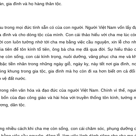
n, gia đình và họ hàng thân tộc.
ầu trong mọi đức tính sẵn có của con người. Người Việt Nam vốn lấy 
 đình và cho dòng tộc của mình. Con cái thảo hiếu với cha mẹ lúc cò
ời con luôn tưởng nhớ tới cha mẹ bằng việc cầu nguyện, xin lễ cho 
a tiên để tôn kính tổ tiên, ông bà cha mẹ đã qua đời. Sự hiếu thảo 
ẹ còn sống, con cái kính trọng, nuôi dưỡng, vâng phục cha mẹ và kh
 bậc tiền nhân trong những ngày giỗ, ngày kỵ, này tết nơi gia đình, n
g khung trong gia tộc, gia đình mà họ còn đi xa hơn biết ơn cả đối
 vệ đất nước.
 trong nền văn hóa và đạo đức của người Việt Nam. Chính vì thế, ngư
 bốn của đạo công giáo và hài hòa với truyền thống tôn kính, tưởng 
ơng, dân tộc.
bằng nhiều cách:khi cha mẹ còn sống, con cái chăm sóc, phụng dưỡng 
 bằng việc cầu nguyện, dâng lễ, làm việc lành dành riêng cho cha mẹ 