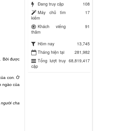
Đang truy cập
108
Máy chủ tìm
17
kiếm
Khách viếng
91
thăm
Hôm nay
13,745
Tháng hiện tại
281,982
ị. Bởi được
Tổng lượt truy
68,819,417
cập
của con. Ở
ẹn ngào của
 người cha