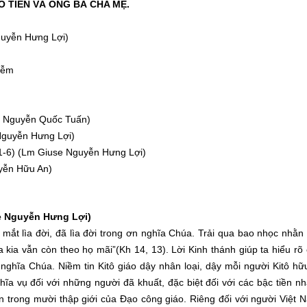
Ổ TIÊN VÀ ÔNG BÀ CHA MẸ.
Nguyễn Hưng Lợi)
iễm
)
B. Nguyễn Quốc Tuấn)
 Nguyễn Hưng Lợi)
, 1-6) (Lm Giuse Nguyễn Hưng Lợi)
yễn Hữu An)
se Nguyễn Hưng Lợi)
mắt lìa đời, đã lìa đời trong ơn nghĩa Chúa. Trải qua bao nhọc nhằn 
 kia vẫn còn theo họ mãi”(Kh 14, 13). Lời Kinh thánh giúp ta hiểu r
 nghĩa Chúa. Niềm tin Kitô giáo dậy nhân loại, dậy mỗi người Kitô h
 vụ đối với những người đã khuất, đặc biệt đối với các bậc tiền nhâ
n trong mười thập giới của Đạo công giáo. Riêng đối với người Việt