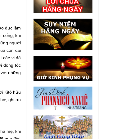
đạo đức làm
n sống, khi
những người
của con cái
i các vị đã
ơi dòng tộc
 với những
ời Kitô hữu
nhớ, ghi ơn
cha mẹ, khi
đã qua đời.