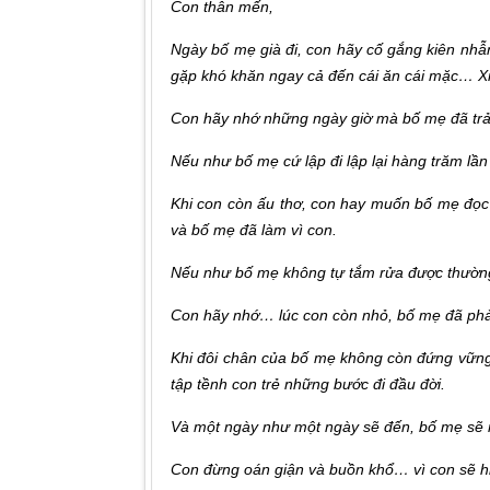
Con thân mến,
Ngày bố mẹ già đi, con hãy cố gắng kiên nh
gặp khó khăn ngay cả đến cái ăn cái mặc… X
Con hãy nhớ những ngày giờ mà bố mẹ đã trải 
Nếu như bố mẹ cứ lập đi lập lại hàng trăm lầ
Khi con còn ấu thơ, con hay muốn bố mẹ đọc 
và bố mẹ đã làm vì con.
Nếu như bố mẹ không tự tắm rửa được thường 
Con hãy nhớ… lúc con còn nhỏ, bố mẹ đã phải 
Khi đôi chân của bố mẹ không còn đứng vữn
tập tềnh con trẻ những bước đi đầu đời.
Và một ngày như một ngày sẽ đến, bố mẹ sẽ 
Con đừng oán giận và buồn khổ… vì con sẽ hiể