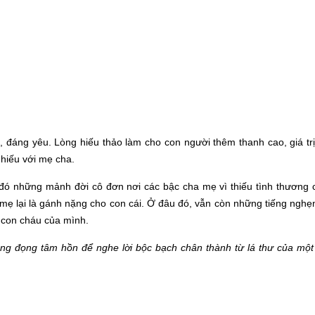
, đáng yêu. Lòng hiếu thảo làm cho con người thêm thanh cao, giá tr
 hiếu với mẹ cha.
đó những mảnh đời cô đơn nơi các bậc cha mẹ vì thiếu tình thương 
 mẹ lại là gánh nặng cho con cái. Ở đâu đó, vẫn còn những tiếng ngh
 con cháu của mình.
ắng đọng tâm hồn để nghe lời bộc bạch chân thành từ lá thư của một