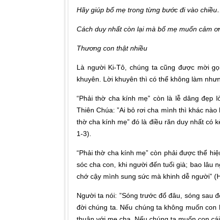
Hãy giúp bố mẹ trong từng bước đi vào chiề
Cách duy nhất còn lại mà bố mẹ muốn cảm ơn c
Thương con thật nhiều
Là người Ki-Tô, chúng ta cũng được mời gọi 
khuyên. Lời khuyên thì có thể không làm nhưng
“Phải thờ cha kính mẹ” còn là lễ dâng đẹp l
Thiên Chúa: ”Ai bỏ rơi cha mình thì khác nào 
thờ cha kính mẹ” đó là điều răn duy nhất có 
1-3).
“Phải thờ cha kính mẹ” còn phải được thể hiệ
sóc cha con, khi người đến tuổi già; bao lâu
chớ cậy mình sung sức mà khinh dễ người” (H
Người ta nói: ”Sóng trước đổ đâu, sóng sau đ
đời chúng ta. Nếu chúng ta không muốn con b
thuận với mẹ cha. Nếu chúng ta muốn con cái 