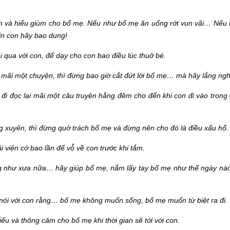
ẫn và hiểu giùm cho bố mẹ. Nếu như bố mẹ ăn uống rớt vun vãi… Nếu
in con hãy bao dung!
qua với con, để dạy cho con bao điều lúc thuở bé.
n mãi một chuyện, thì đừng bao giờ cắt đứt lời bố mẹ… mà hãy lắng ngh
đi đọc lại mãi một câu truyện hằng đêm cho đến khi con đi vào tron
xuyên, thì đừng quở trách bố mẹ và đừng nên cho đó là điều xấu hổ.
viện cớ bao lần để vỗ về con trước khi tắm.
g như xưa nữa… hãy giúp bố mẹ, nắm lấy tay bố mẹ như thể ngày nà
nói với con rằng… bố mẹ không muốn sống, bố mẹ muốn từ biệt ra đi.
u và thông cảm cho bố mẹ khi thời gian sẽ tới với con.