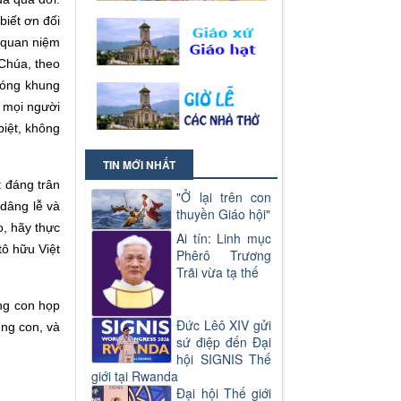
biết ơn đối
, quan niệm
 Chúa, theo
đóng khung
ả mọi người
biệt, không
TIN MỚI NHẤT
t đáng trân
"Ở lại trên con
 dâng lễ và
thuyền Giáo hội"
o, hãy thực
Ai tín: Linh mục
tô hữu Việt
Phêrô Trương
Trãi vừa tạ thế
ng con họp
Đức Lêô XIV gửi
úng con, và
sứ điệp đến Đại
hội SIGNIS Thế
giới tại Rwanda
Đại hội Thế giới