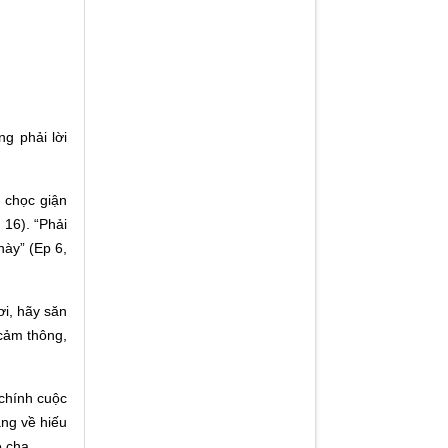
g phải lời
 chọc giận
 16). “Phải
này” (Ep 6,
ơi, hãy săn
 cảm thông,
 chính cuộc
ng về hiếu
 cha.