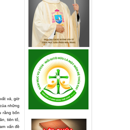
vất vả, giờ
õ của những
ữu rằng bổn
n, tiên tổ,
 Nam vấn đề