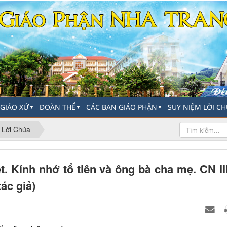
-GIÁO XỨ
ĐOÀN THỂ
CÁC BAN GIÁO PHẬN
SUY NIỆM LỜI C
▼
▼
▼
 Lời Chúa
. Kính nhớ tổ tiên và ông bà cha mẹ. CN II
ác giả)