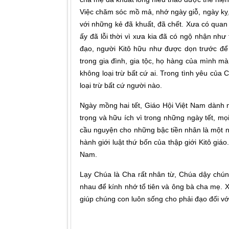
Việc chăm sóc mồ mả, nhớ ngày giỗ, ngày kỵ,
với những kẻ đã khuất, đã chết. Xưa có quan
ấy đã lỗi thời vì xưa kia đã có ngộ nhận nh
đạo, người Kitô hữu như được dọn trước để
trong gia đình, gia tộc, họ hàng của mình m
không loại trừ bất cứ ai. Trong tình yêu của
loại trừ bất cứ người nào.
Ngày mồng hai tết, Giáo Hội Việt Nam dành n
trọng và hữu ích vì trong những ngày tết, m
cầu nguyện cho những bậc tiền nhân là một n
hành giới luật thứ bốn của thập giới Kitô giá
Nam.
Lạy Chúa là Cha rất nhân từ, Chúa dậy chún
nhau để kính nhớ tổ tiên và ông bà cha mẹ. 
giúp chúng con luôn sống cho phải đạo đối với