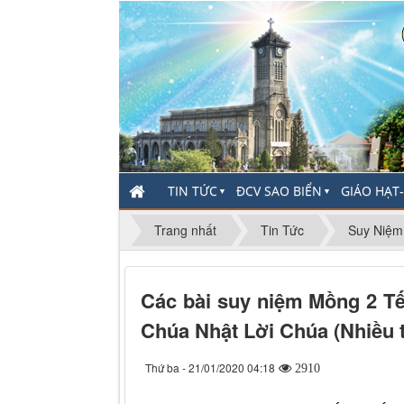
TIN TỨC
ĐCV SAO BIỂN
GIÁO HẠT
▼
▼
Trang nhất
Tin Tức
Suy Niệm
Các bài suy niệm Mồng 2 Tết
Chúa Nhật Lời Chúa (Nhiều t
Thứ ba - 21/01/2020 04:18
2910