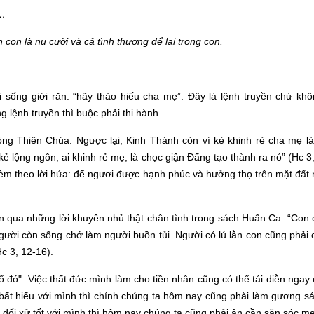
u…
on là nụ cười và cả tình thương để lại trong con.
sống giới răn: “hãy thảo hiếu cha mẹ”. Đây là lệnh truyền chứ khôn
 lệnh truyền thì buộc phải thi hành.
òng Thiên Chúa. Ngược lại, Kinh Thánh còn ví kẻ khinh rẻ cha mẹ là
kẻ lộng ngôn, ai khinh rẻ mẹ, là chọc giận Đấng tạo thành ra nó” (Hc 3,
kèm theo lời hứa: để ngươi được hạnh phúc và hưởng thọ trên mặt đất 
n qua những lời khuyên nhủ thật chân tình trong sách Huấn Ca: “Con 
 người còn sống chớ làm người buồn tủi. Người có lú lẫn con cũng phải
c 3, 12-16).
ổ đó". Việc thất đức mình làm cho tiền nhân cũng có thể tái diễn ngay
ất hiếu với mình thì chính chúng ta hôm nay cũng phài làm gương sá
đối xử tốt với mình thì hôm nay chúng ta cũng phải ân cần săn sóc mẹ