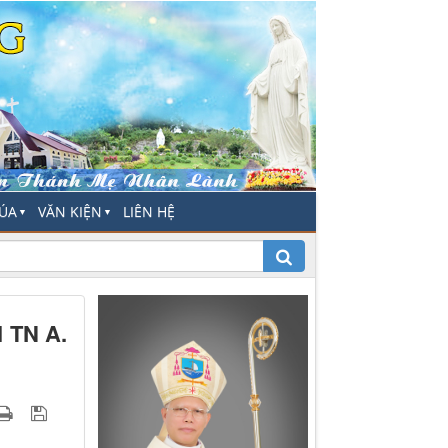
HÚA
VĂN KIỆN
LIÊN HỆ
▼
▼
I TN A.