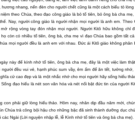
 hương nhang, nến đèn cho người chết cũng là một cách biểu tỏ lòng 
 niệm theo Chúa, theo đạo công giáo là bỏ tổ tiên, bỏ ông bà cha mẹ
ư thế. Nay, người công giáo là người nhận mọi người là anh em. Theo
 mở rộng vòng tay đón nhận mọi người. Người Kitô hữu không chỉ 
à họ còn có nhiều tổ tiên, ông bà, cha mẹ vì đạo Chúa bao gồm tất c
 Chúa mọi người đều là anh em với nhau. Đức ái Kitô giáo không phân 
gày này để kính nhớ tổ tiên, ông bà cha mẹ, đây là một việc làm thậ
ọi người đều vui vẻ, hạnh phúc sum vầy, êm ấm để ăn tết, tưởng nhớ,
ghĩa cử cao đẹp và là một nhắc nhớ cho mọi người hãy sống hiếu thả
o. Sống đạo hiếu là nét son văn hóa và nét nổi bật đức tin của người Ki
g con phải giữ lòng hiếu thảo. Hôm nay, nhân dịp đầu năm mới, chú
Xin Chúa trả công bội hậu cho những bậc đã sinh thành dưỡng dục ch
 các Ngài (Lời nguyện nhập lễ, lễ Kính nhớ tổ tiên và ông bà cha mẹ).