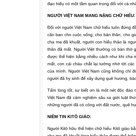
đạo hiếu có một tầm quan trọng đối với cá nhâ
NGƯỜI VIỆT NAM MANG NẶNG CHỮ HIẾU:
Đối với người Việt Nam chữ hiếu luôn đứng đ
căn ban cho cuộc sống, cho bản thân, cho gia
cha mẹ đã khuất, người con hiếu thảo là ngư
thân đã mất. Người Việt thường có bàn thờ gi
được thể hiện bằng nhiều cách như khi cha m
mất, con cái cháu chắt lại tưởng nhớ tới các
của mình. Người Việt Nam cũng không chỉ đón
người đã hy sinh để xây dựng quê hương, bảo
Tấm lòng tốt, sự biết ơn là một nét độc đáo
Việt Nam đã cảm nghiệm sâu xa giới luật thứ
những người đã có công với đất nước, quê hư
NIỀM TIN KITÔ GIÁO:
Người Kitô hữu thể hiện chữ hiếu Kitô giáo 
cha mẹ đã khuất lòng hiếu thảo được thể hiện