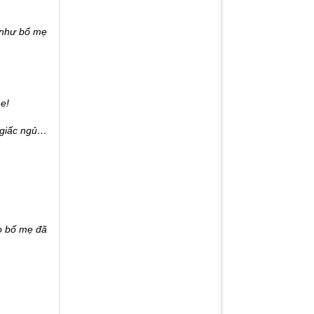
 như bố mẹ
e!
g giấc ngủ…
o bố mẹ đã