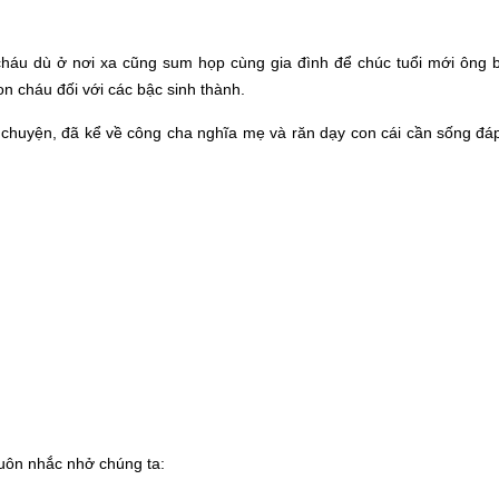
 cháu dù ở nơi xa cũng sum họp cùng gia đình để chúc tuổi mới ông 
on cháu đối với các bậc sinh thành.
âu chuyện, đã kể về công cha nghĩa mẹ và răn dạy con cái cần sống đ
luôn nhắc nhở chúng ta: