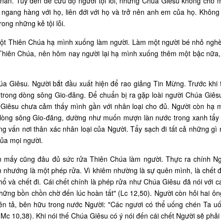
ăn năn. Tuy đến để cứu độ người tội lỗi, nhưng Chúa Giêsu không cho
 ngang hàng với họ, liên đới với họ và trở nên anh em của họ. Không
ong những kẻ tội lỗi.
một Thiên Chúa hạ mình xuống làm người. Làm một người bé nhỏ ngh
 Thiên Chúa, nên hôm nay người lại hạ mình xuống thêm một bậc nữa,
a Giêsu. Người bắt đầu xuất hiện để rao giảng Tin Mừng. Trước khi 
trong dòng sông Gio-đăng. Để chuẩn bị ra gặp loài người Chúa Giês
 Giêsu chưa cảm thấy mình gần với nhân loại cho đủ. Người còn hạ 
 lòng sông Gio-đăng, dường như muốn mượn làn nước trong xanh tẩy s
 vấn nơi thân xác nhân loại của Người. Tẩy sạch đi tất cả những gì
ủa mọi người.
 mấy cũng đâu đủ sức rửa Thiên Chúa làm người. Thực ra chính Ng
hướng là một phép rửa. Vì khiêm nhường là sự quên mình, là chết đi
 và chết đi. Cái chết chính là phép rửa như Chúa Giêsu đã nói với 
hững bồn chồn chờ đến lúc hoàn tất" (Lc 12,50). Người còn hỏi hai ô
ên tả, bên hữu trong nước Người: "Các ngươi có thể uống chén Ta uố
(Mc 10,38). Khi nói thế Chúa Giêsu có ý nói đến cái chết Người sẽ phải 