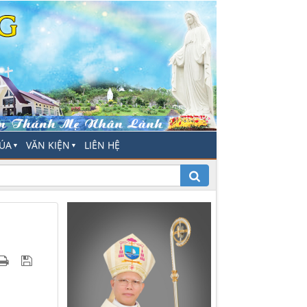
HÚA
VĂN KIỆN
LIÊN HỆ
▼
▼