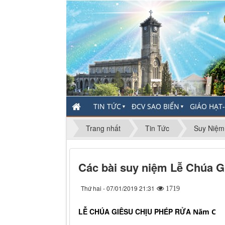
TIN TỨC
ĐCV SAO BIỂN
GIÁO HẠT
▼
▼
Trang nhất
Tin Tức
Suy Niệm
Các bài suy niệm Lễ Chúa Gi
Thứ hai - 07/01/2019 21:31
1719
LỄ CHÚA GIÊSU CHỊU PHÉP RỬA
Năm C