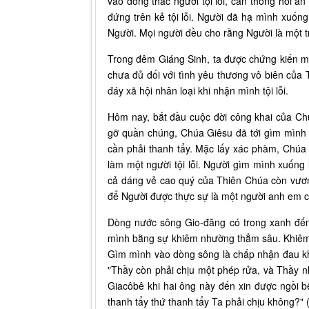
vào dòng thác người tội lỗi, cần thống hối 
đứng trên kẻ tội lỗi. Người đã hạ mình xuống
Người. Mọi người đều cho rằng Người là một tr
Trong đêm Giáng Sinh, ta được chứng kiến 
chưa đủ đối với tình yêu thương vô biên của
đáy xã hội nhân loại khi nhận mình tội lỗi.
Hôm nay, bắt đầu cuộc đời công khai của Chú
gỡ quần chúng, Chúa Giêsu đã tới gìm mình 
cần phải thanh tẩy. Mặc lấy xác phàm, Chúa
làm một người tội lỗi. Người gìm mình xuống
cả dáng vẻ cao quý của Thiên Chúa còn vương
để Người được thực sự là một người anh em c
Dòng nước sông Gio-đăng có trong xanh đến
mình bằng sự khiêm nhường thẳm sâu. Khiêm n
Gìm mình vào dòng sông là chấp nhận đau khổ
"Thầy còn phải chịu một phép rửa, và Thầy n
Giacôbê khi hai ông này đến xin được ngồi b
thanh tẩy thứ thanh tẩy Ta phải chịu không?" 