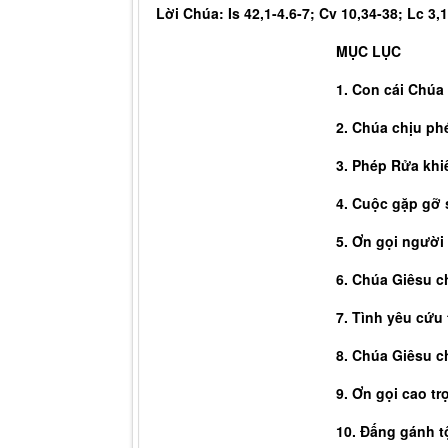
Lời Chúa: Is 42,1-4.6-7; Cv 10,34-38; Lc 3,
MỤC LỤC
1. Con cái Chúa
2. Chúa chịu ph
3. Phép Rửa kh
4. Cuộc gặp gỡ 
5. Ơn gọi người
6. Chúa Giêsu c
7. Tình yêu cứu
8. Chúa Giêsu ch
9. Ơn gọi cao tr
10. Đấng gánh tộ