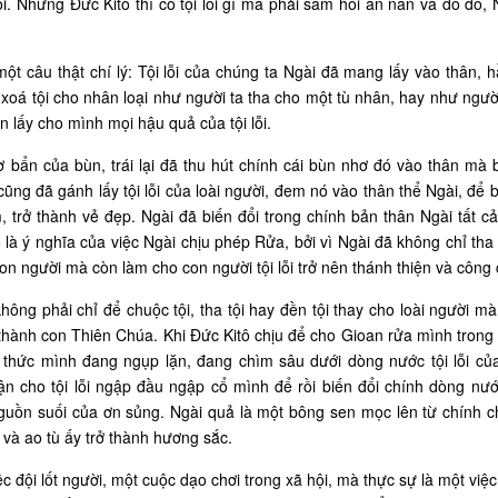
ội. Nhưng Đức Kitô thì có tội lỗi gì mà phải sám hối ăn năn và do đó,
ột câu thật chí lý: Tội lỗi của chúng ta Ngài đã mang lấy vào thân, 
à xoá tội cho nhân loại như người ta tha cho một tù nhân, hay như ngườ
lấy cho mình mọi hậu quả của tội lỗi.
 bẩn của bùn, trái lại đã thu hút chính cái bùn nhơ đó vào thân mà 
ng đã gánh lấy tội lỗi của loài người, đem nó vào thân thể Ngài, để b
 trở thành vẻ đẹp. Ngài đã biến đổi trong chính bản thân Ngài tất cả 
 là ý nghĩa của việc Ngài chịu phép Rửa, bởi vì Ngài đã không chỉ tha
con người mà còn làm cho con người tội lỗi trở nên thánh thiện và công 
ông phải chỉ để chuộc tội, tha tội hay đền tội thay cho loài người 
trở thành con Thiên Chúa. Khi Đức Kitô chịu để cho Gioan rửa mình tron
ý thức mình đang ngụp lặn, đang chìm sâu dưới dòng nước tội lỗi củ
n cho tội lỗi ngập đầu ngập cổ mình để rồi biến đổi chính dòng nước
uồn suối của ơn sủng. Ngài quả là một bông sen mọc lên từ chính ch
 và ao tù ấy trở thành hương sắc.
ệc đội lốt người, một cuộc dạo chơi trong xã hội, mà thực sự là một việ