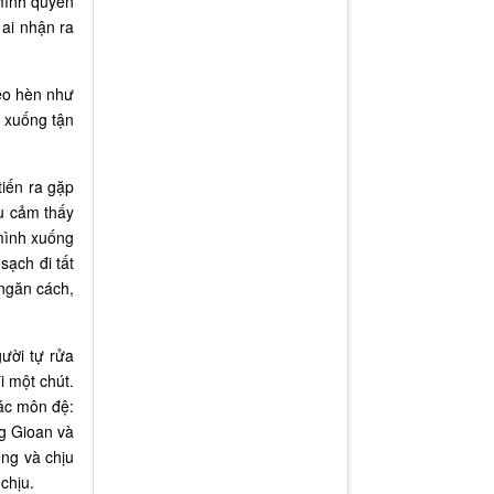
 mình quyền
 ai nhận ra
èo hèn như
 xuống tận
tiến ra gặp
u cảm thấy
mình xuống
ạch đi tất
 ngăn cách,
ười tự rửa
 một chút.
các môn đệ:
ng Gioan và
ng và chịu
chịu.