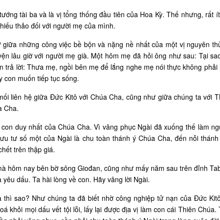
ướng tài ba và là vị tổng thống đầu tiên của Hoa Kỳ. Thế nhưng, rất ít
hiếu thảo đối với người mẹ của mình.
 giữa những công việc bề bộn và nặng nề nhất của một vị nguyên thủ
uyện lâu giờ với người mẹ già. Một hôm mẹ đã hỏi ông như sau: Tại s
 trả lời: Thưa mẹ, ngồi bên mẹ để lắng nghe mẹ nói thực không phải 
y con muốn tiếp tục sống.
i liên hệ giữa Đức Kitô với Chúa Cha, cũng như giữa chúng ta với T
a Cha.
i con duy nhất của Chúa Cha. Vì vâng phục Ngài đã xuống thế làm ng
i ưu tư số một của Ngài là chu toàn thánh ý Chúa Cha, đến nỗi thán
hết trên thập giá.
, mà hôm nay bên bờ sông Giođan, cũng như mấy năm sau trên đỉnh Ta
yêu dấu. Ta hài lòng về con. Hãy vâng lời Ngài.
a thì sao? Như chúng ta đã biết nhờ công nghiệp tử nạn của Đức Kit
oá khỏi mọi dấu vết tội lỗi, lấy lại được địa vị làm con cái Thiên Chúa