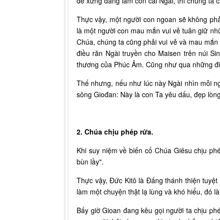
để xứng đáng làm con cái Ngài, thì chúng ta c
Thực vậy, một người con ngoan sẽ không phải 
là một người con mau mắn vui vẻ tuân giữ nh
Chúa, chúng ta cũng phải vui vẻ và mau mắn t
điều răn Ngài truyền cho Maisen trên núi Sin
thương của Phúc Âm. Cũng như qua những điề
Thế nhưng, nếu như lúc này Ngài nhìn mỗi ngư
sông Giođan: Này là con Ta yêu dấu, đẹp lò
2. Chúa chịu phép rửa.
Khi suy niệm về biến cố Chúa Giêsu chịu phép
bùn lầy".
Thực vậy, Đức Kitô là Đấng thánh thiện tuyệt
làm một chuyện thật lạ lùng và khó hiểu, đó l
Bấy giờ Gioan đang kêu gọi người ta chịu phé