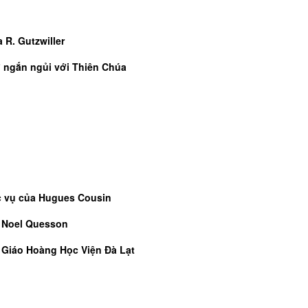
 R. Gutzwiller
 ngắn ngủi với Thiên Chúa
u
c vụ của Hugues Cousin
a Noel Quesson
a Giáo Hoàng Học Viện Đà Lạt