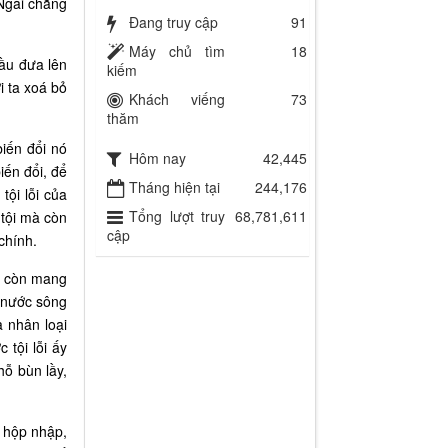
 Ngài chẳng
Đang truy cập
91
Máy chủ tìm
18
hầu đưa lên
kiếm
i ta xoá bỏ
Khách viếng
73
thăm
biến đổi nó
Hôm nay
42,445
iến đổi, để
Tháng hiện tại
244,176
tội lỗi của
Tổng lượt truy
68,781,611
 tội mà còn
cập
chính.
mà còn mang
g nước sông
a nhân loại
 tội lỗi ấy
ỗ bùn lầy,
c hộp nhập,