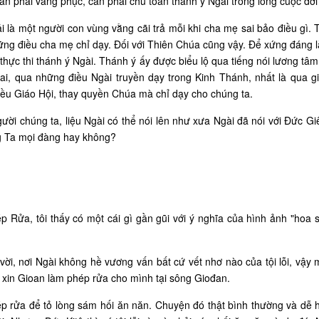
ần phải vâng phục, cần phải chu toàn thánh ý Ngài trong lòng cuộc đời
là một người con vùng vằng cãi trả mỗi khi cha mẹ sai bảo điều gì. Tr
ững điều cha mẹ chỉ dạy. Đối với Thiên Chúa cũng vậy. Để xứng đáng 
hực thi thánh ý Ngài. Thánh ý ấy được biểu lộ qua tiếng nói lương tâ
ai, qua những điều Ngài truyền dạy trong Kinh Thánh, nhất là qua gi
u Giáo Hội, thay quyền Chúa mà chỉ dạy cho chúng ta.
ời chúng ta, liệu Ngài có thể nói lên như xưa Ngài đã nói với Đức G
ng Ta mọi đàng hay không?
 Rửa, tôi thấy có một cái gì gần gũi với ý nghĩa của hình ảnh "hoa 
 vời, nơi Ngài không hề vương vấn bất cứ vết nhơ nào của tội lỗi, vậy
à xin Gioan làm phép rửa cho mình tại sông Giođan.
p rửa để tỏ lòng sám hối ăn năn. Chuyện đó thật bình thường và dễ h