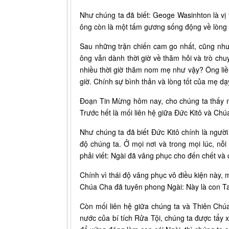
Như chúng ta đã biết: Geoge Wasinhton là vị t
ông còn là một tấm gương sống động về lòng 
Sau những trận chiến cam go nhất, cũng như
ông vẫn dành thời giờ về thăm hỏi và trò ch
nhiều thời giờ thăm nom mẹ như vậy? Ông liền
giờ. Chính sự bình thản và lòng tốt của mẹ dạ
Đoạn Tin Mừng hôm nay, cho chúng ta thấy mố
Trước hết là mối liên hệ giữa Đức Kitô và Chú
Như chúng ta đã biết Đức Kitô chính là ngườ
độ chúng ta. Ở mọi nơi và trong mọi lúc, nỗ
phải viết: Ngài đã vâng phục cho đến chết và c
Chính vì thái độ vâng phục vô điều kiện này
Chúa Cha đã tuyên phong Ngài: Này là con Ta 
Còn mối liên hệ giữa chúng ta và Thiên Chú
nước của bí tích Rửa Tội, chúng ta được tẩy x