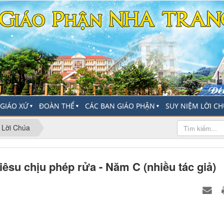
-GIÁO XỨ
ĐOÀN THỂ
CÁC BAN GIÁO PHẬN
SUY NIỆM LỜI C
▼
▼
▼
 Lời Chúa
êsu chịu phép rửa - Năm C (nhiều tác giả)