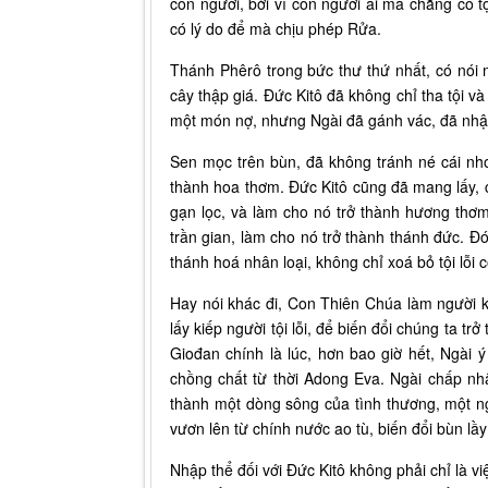
con người, bởi vì con người ai mà chẳng có t
có lý do để mà chịu phép Rửa.
Thánh Phêrô trong bức thư thứ nhất, có nói m
cây thập giá. Đức Kitô đã không chỉ tha tội v
một món nợ, nhưng Ngài đã gánh vác, đã nhận 
Sen mọc trên bùn, đã không tránh né cái nhơ
thành hoa thơm. Đức Kitô cũng đã mang lấy, cũ
gạn lọc, và làm cho nó trở thành hương thơm,
trần gian, làm cho nó trở thành thánh đức. Đó
thánh hoá nhân loại, không chỉ xoá bỏ tội lỗi 
Hay nói khác đi, Con Thiên Chúa làm người kh
lấy kiếp người tội lỗi, để biến đổi chúng ta 
Giođan chính là lúc, hơn bao giờ hết, Ngài 
chồng chất từ thời Adong Eva. Ngài chấp nhậ
thành một dòng sông của tình thương, một ng
vươn lên từ chính nước ao tù, biến đổi bùn lầy
Nhập thể đối với Đức Kitô không phải chỉ là vi