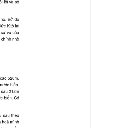
i lỗi và số
 nó. Bởi đó
ức Kitô lại
 sứ vụ của
g chính nhờ
ộ cao 520m.
nước biển.
hồ sâu 212m
c biển. Có
u sâu theo
đã hoà mình