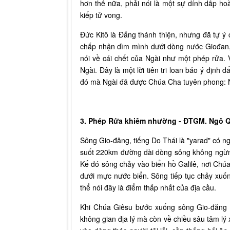
hơn thế nữa, phải nói là một sự dính dấp hoà
kiếp tử vong.
Đức Kitô là Đấng thánh thiện, nhưng đã tự ý 
chấp nhận dìm mình dưới dòng nước Giođan, ch
nói về cái chết của Ngài như một phép rửa.
Ngài. Đây là một lời tiên tri loan báo ý định
đó mà Ngài đã được Chúa Cha tuyên phong: N
3. Phép Rửa khiêm nhường - ĐTGM. Ngô Q
Sông Gio-đăng, tiếng Do Thái là "yarad" có 
suốt 220km đường dài dòng sông không ngừng
Kế đó sông chảy vào biển hồ Galilê, nơi Chúa
dưới mực nước biển. Sông tiếp tục chảy xu
thể nói đây là điểm thấp nhất của địa cầu.
Khi Chúa Giêsu bước xuống sông Gio-đăng đ
không gian địa lý mà còn về chiều sâu tâm lý