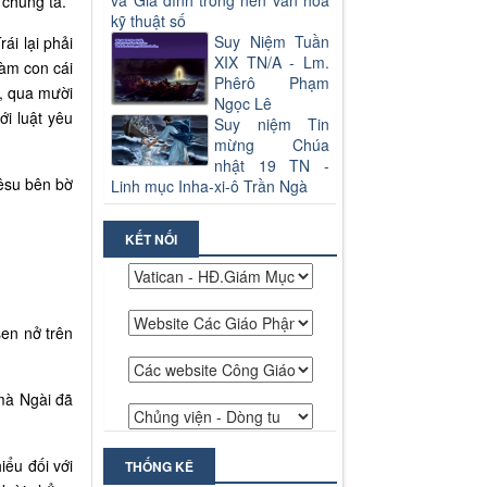
và Gia đình trong nền văn hoá
 chúng ta.
kỹ thuật số
Suy Niệm Tuần
ái lại phải
XIX TN/A - Lm.
làm con cái
Phêrô Phạm
m, qua mười
Ngọc Lê
ới luật yêu
Suy niệm Tin
mừng Chúa
nhật 19 TN -
iêsu bên bờ
Linh mục Inha-xi-ô Trần Ngà
KẾT NỐI
sen nở trên
 mà Ngài đã
iểu đối với
THỐNG KÊ