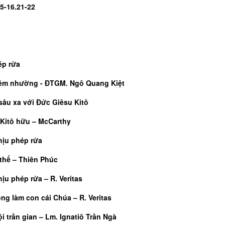
15-16.21-22
ép rửa
iêm nhường - ĐTGM. Ngô Quang Kiệt
sâu xa với Đức Giêsu Kitô
 Kitô hữu – McCarthy
hịu phép rửa
 thế – Thiên Phúc
ịu phép rửa – R. Veritas
ọng làm con cái Chúa – R. Veritas
i trần gian – Lm. Ignatiô Trần Ngà