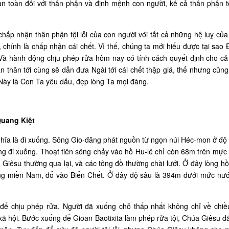
n toàn đối với thân phận và định mệnh con người, kể cả thân phận tộ
chấp nhận thân phận tội lỗi của con người với tất cả những hệ luỵ của
ính là chấp nhận cái chết. Vì thế, chúng ta mới hiểu được tại sao Đ
 Và hành động chịu phép rửa hôm nay có tính cách quyết định cho cả
 dấn thân tới cùng sẽ dẫn đưa Ngài tới cái chết thập giá, thế nhưng cũn
ày là Con Ta yêu dấu, đẹp lòng Ta mọi đàng.
uang Kiệt
nghĩa là đi xuống. Sông Gio-đăng phát nguồn từ ngọn núi Héc-mon ở đ
 đi xuống. Thoạt tiên sông chảy vào hồ Hu-lê chỉ còn 68m trên mực 
 Giêsu thường qua lại, và các tông đồ thường chài lưới. Ở đây lòng 
ống miền Nam, đổ vào Biển Chết. Ở đây độ sâu là 394m dưới mức nướ
ể chịu phép rửa, Người đã xuống chỗ thấp nhất không chỉ về chiề
 xã hội. Bước xuống để Gioan Baotixita làm phép rửa tội, Chúa Giêsu 