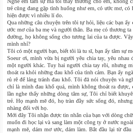
Nghe em tâm sự mà tôi thấy thương cho em, không ch
trẻ cũng đang gặp tình huống như em, có ước mơ, có 
hiện được vì nhiều lí do.
Qua những câu chuyện trên tôi tự hỏi, liệu các bạn 
ước mơ của ba mẹ và người thân. Ba mẹ có thương ta 
đường, họ không sống cho tương lai của ta được. Vậy t
mình nhỉ?
Tôi có một người bạn, biết tôi là tu sĩ, bạn ấy tâm sự m
Soeur ơi, mình vừa bị người yêu chia tay, yêu nha
một người khác. Tuy hai người chia tay rồi, nhưng 
thoát ra khỏi những đau khổ của tình cảm. Bạn ấy ngà
rủ rê để lảng tránh đau khổ. Tôi đã nói chuyện và n
chỉ là mình đau khổ quá, mình không thoát ra được, 
lần nghe thấy những dòng tâm sự, Tôi chỉ biết khuy
trẻ. Họ mạnh mẽ đó, họ tràn đầy sức sống đó, nhưng
nhàng đối với họ.
Mới đây Tôi nhận được tin nhắn của bạn với dòng chữ
muốn đi học lại và sang làm một công ty ở nước ngo
mạnh mẽ, dám mơ ước, dám làm. Bắt đầu lại từ đầu