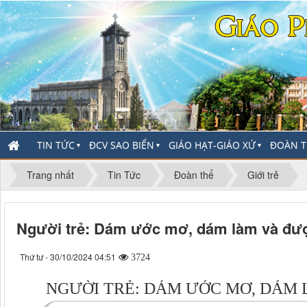
TIN TỨC
ĐCV SAO BIỂN
GIÁO HẠT-GIÁO XỨ
ĐOÀN T
▼
▼
▼
Trang nhất
Tin Tức
Đoàn thể
Giới trẻ
Người trẻ: Dám ước mơ, dám làm và đượ
Thứ tư - 30/10/2024 04:51
3724
NGƯỜI TRẺ: DÁM ƯỚC MƠ, DÁM 