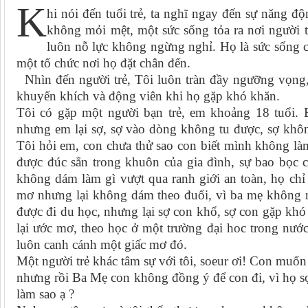
K
hi nói đến tuổi trẻ, ta nghĩ ngay đến sự năng đ
không mỏi mệt, một sức sống tỏa ra nơi người 
luôn nỗ lực không ngừng nghỉ. Họ là sức sống c
một tổ chức nơi họ đặt chân đến.
Nhìn đến người trẻ, Tôi luôn tràn đầy ngưỡng vọng,
khuyến khích và động viên khi họ gặp khó khăn.
Tôi có gặp một người bạn trẻ, em khoảng 18 tuổi. 
nhưng em lại sợ, sợ vào dòng không tu được, sợ không 
Tôi hỏi em, con chưa thử sao con biết mình không là
được đúc sẵn trong khuôn của gia đình, sự bao bọc 
không dám làm gì vượt qua ranh giới an toàn, họ chỉ
mơ nhưng lại không dám theo đuổi, vì ba mẹ không 
được đi du học, nhưng lại sợ con khổ, sợ con gặp kh
lại ước mơ, theo học ở một trường đại hoc trong nướ
luôn canh cánh một giấc mơ đó.
Một người trẻ khác tâm sự với tôi, soeur ơi! Con muốn
nhưng rồi Ba Mẹ con không đồng ý để con đi, vì họ 
làm sao ạ ?