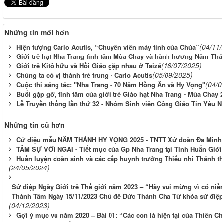
Những tin mới hơn
(04/11
Hiện tượng Carlo Acutis, “Chuyên viên máy tính của Chúa”
Giới trẻ hạt Nha Trang tĩnh tâm Mùa Chay và hành hương Năm Th
(16/07/2025)
Giới trẻ Kitô hữu và Hồi Giáo gặp nhau ở Taizé
(05/09/2025)
Chúng ta có vị thánh trẻ trung - Carlo Acutis
(04/
Cuộc thi sáng tác: "Nha Trang - 70 Năm Hồng Ân và Hy Vọng"
Buổi gặp gỡ, tĩnh tâm của giới trẻ Giáo hạt Nha Trang - Mùa Chay 
Lễ Truyền thống lần thứ 32 - Nhóm Sinh viên Công Giáo Tin Yêu 
Những tin cũ hơn
Cử điệu mẫu NĂM THÁNH HY VỌNG 2025 - TNTT Xứ đoàn Đa Minh
TÂM SỰ VỚI NGÀI - Tiết mục của Gp Nha Trang tại Tĩnh Huấn Giới 
Huấn luyện đoàn sinh và các cấp huynh trưởng Thiếu nhi Thánh th
(24/05/2024)
Sứ điệp Ngày Giới trẻ Thế giới năm 2023 – “Hãy vui mừng vì có ni
Thánh Tâm Ngày 15/11/2023 Chủ đề Đức Thánh Cha Từ khóa sứ điệp 
(04/12/2023)
Gợi ý mục vụ năm 2020 – Bài 01: “Các con là hiện tại của Thiên C