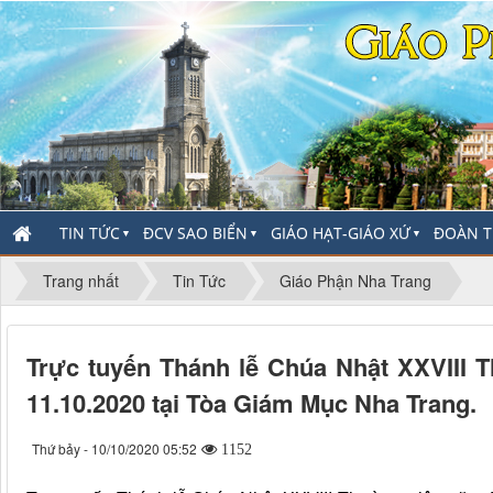
TIN TỨC
ĐCV SAO BIỂN
GIÁO HẠT-GIÁO XỨ
ĐOÀN T
▼
▼
▼
Trang nhất
Tin Tức
Giáo Phận Nha Trang
Trực tuyến Thánh lễ Chúa Nhật XXVIII 
11.10.2020 tại Tòa Giám Mục Nha Trang.
Thứ bảy - 10/10/2020 05:52
1152