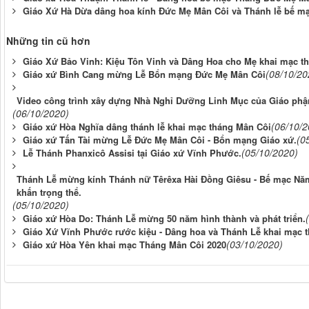
Giáo Xứ Hà Dừa dâng hoa kính Đức Mẹ Mân Côi và Thánh lễ bế mạ
Những tin cũ hơn
Giáo Xứ Bảo Vinh: Kiệu Tôn Vinh và Dâng Hoa cho Mẹ khai mạc t
(08/10/20
Giáo xứ Bình Cang mừng Lễ Bổn mạng Đức Mẹ Mân Côi
Video công trình xây dựng Nhà Nghỉ Dưỡng Linh Mục của Giáo phận 
(06/10/2020)
(06/10/2
Giáo xứ Hòa Nghĩa dâng thánh lễ khai mạc tháng Mân Côi
(0
Giáo xứ Tấn Tài mừng Lễ Đức Mẹ Mân Côi - Bổn mạng Giáo xứ.
(05/10/2020)
Lễ Thánh Phanxicô Assisi tại Giáo xứ Vĩnh Phước.
Thánh Lễ mừng kính Thánh nữ Têrêxa Hài Đồng Giêsu - Bế mạc Năm
khấn trọng thể.
(05/10/2020)
Giáo xứ Hòa Do: Thánh Lễ mừng 50 năm hình thành và phát triển.
Giáo Xứ Vĩnh Phước rước kiệu - Dâng hoa và Thánh Lễ khai mạc 
(03/10/2020)
Giáo xứ Hòa Yên khai mạc Tháng Mân Côi 2020