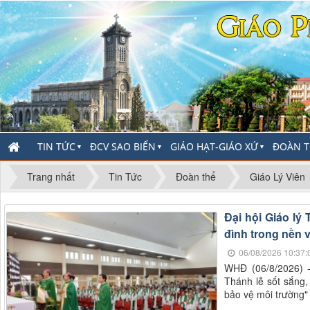
TIN TỨC
ĐCV SAO BIỂN
GIÁO HẠT-GIÁO XỨ
ĐOÀN T
▼
▼
▼
Trang nhất
Tin Tức
Đoàn thể
Giáo Lý Viên
Đại hội Giáo lý 
đình trong nền 
06/08/2026 10:37:
WHĐ (06/8/2026) -
Thánh lễ sốt sắng, 
bảo vệ môi trường"