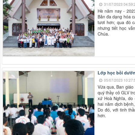
31/07/2023 04:59:
Hè năm nay - 202
Bản đa dạng hóa các
tươi hơn; qua đó 
nhưng tiết học vẫ
Chúa.
Lớp học bồi dưỡn
05/07/2023 10:27:
Vừa qua, Ban giáo 
quý thầy cô GLV tro
xứ Hoà Nghĩa, do
hai năm dịch bệnh,
Do đó, với tinh t
hơn.