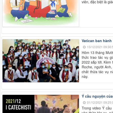
viên, đặc biệt là gi
Vatican ban hành 
13/12/2021 09:30:
Hôm 13 tháng Mười 
thức trao tác vụ g
2022 sắp tới. Kèm 
Roche, người Anh, 
chất thừa tác vụ n
này.
Ý cầu nguyện của
01/12/2021 09:25:
Trong video Ý cầu
vào thừa tác vụ, s