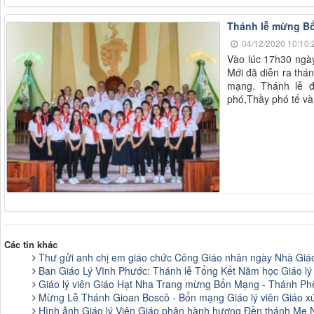
Thánh lễ mừng Bô
04/12/2020 10:10:
Vào lúc 17h30 nga
Mới đã diễn ra tha
mạng. Thánh lễ đ
phó,Thầy phó tế và
Các tin khác
Thư gửi anh chị em giáo chức Công Giáo nhân ngày Nhà Giá
Ban Giáo Lý Vĩnh Phước: Thánh lễ Tổng Kết Năm học Giáo l
Giáo lý viên Giáo Hạt Nha Trang mừng Bổn Mạng - Thánh P
Mừng Lễ Thánh Gioan Boscô - Bổn mạng Giáo lý viên Giáo x
Hình ảnh Giáo lý Viên Giáo phận hành hương Đền thánh Mẹ 