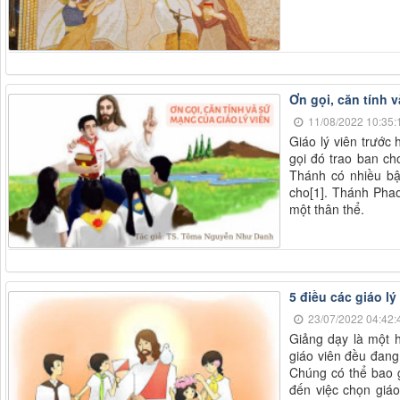
Ơn gọi, căn tính 
11/08/2022 10:35:
Giáo lý viên trước
gọi đó trao ban ch
Thánh có nhiều b
cho[1]. Thánh Phao
một thân thể.
5 điều các giáo lý
23/07/2022 04:42:
Giảng dạy là một h
giáo viên đều đang
Chúng có thể bao g
đến việc chọn giáo