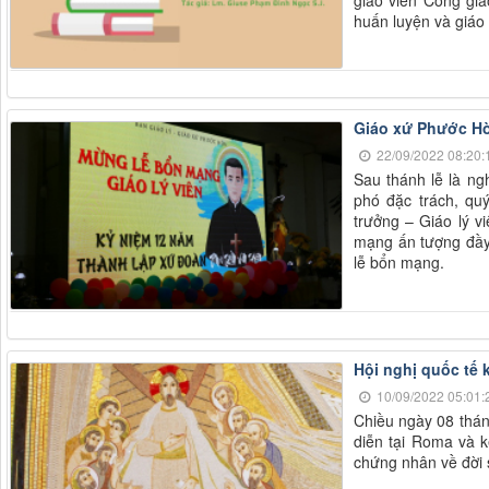
giáo viên Công giá
huấn luyện và giáo 
Giáo xứ Phước H
22/09/2022 08:20:
Sau thánh lễ là n
phó đặc trách, qu
trưởng – Giáo lý v
mạng ấn tượng đầy 
lễ bổn mạng.
Hội nghị quốc tế kỳ
10/09/2022 05:01:
Chiều ngày 08 tháng
diễn tại Roma và k
chứng nhân về đời 