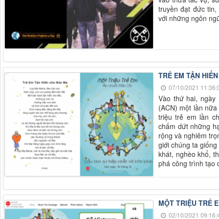
truyền đạt đức tin
với những ngôn ngữ
TRẺ EM TẬN HIẾ
07/10/2021 11:36:
Vào thứ hai, ngày 
(ACN) một lần nữa 
triệu trẻ em lần 
chấm dứt những hạ
rộng và nghiêm trọ
giới chúng ta giống
khát, nghèo khổ, t
phá công trình tạo
MỘT TRIỆU TRẺ 
02/10/2021 09:16: