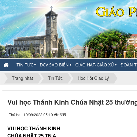
TIN TỨC
ĐCV SAO BIỂN
GIÁO HẠT-GIÁO XỨ
ĐOÀN T
▼
▼
▼
Trang nhất
Tin Tức
Học Hỏi Giáo Lý
Vui học Thánh Kinh Chúa Nhật 25 thường
Thứ ba - 19/09/2023 05:10
699
VUI HỌC THÁNH KINH
CHÚA NHẬT 25 TN A