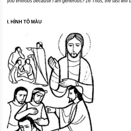
you envious because I am generous?'16 Thus, the last will be fi
I. HÌNH TÔ MÀU