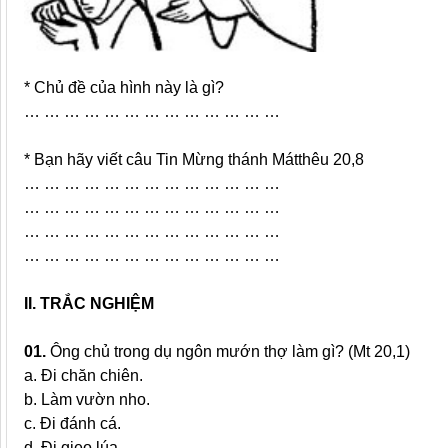
* Chủ đề của hình này là gì?
… … … … … … … … … … … … …
* Bạn hãy viết câu Tin Mừng thánh Mátthêu 20,8
… … … … … … … … … … … … …
… … … … … … … … … … … … …
… … … … … … … … … … … … …
… … … … … … … … … … … … …
II. TRẮC NGHIỆM
01.
Ông chủ trong dụ ngôn mướn thợ làm gì? (Mt 20,1)
a. Đi chăn chiên.
b. Làm vườn nho.
c. Đi đánh cá.
d. Đi gieo lúa.