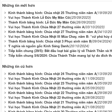
Những tin mới hơn
(19/09/20
Kinh thánh bằng hình: Chúa nhật 25 Thường niên năm A
(25/09/2023)
Vui học Thánh Kinh Lễ Đức Mẹ Mân Côi
(26/09/2023)
Thánh Kinh bằng hình: Lễ Đức Mẹ Mân Côi
(03/10/2023)
Vui học Thánh Kinh Chúa Nhật 27 thường niên A
(04/10/20
Kinh thánh bằng hình: Chúa nhật 27 Thường niên năm A
Vui học Thánh Kinh Chúa Nhật III Mùa Chay, năm B: “cứ phá hủy đề
(09/04/2024)
Thánh Kinh bằng hình: Chúa nhật 3 Phục sinh năm B
(20/10/2024)
Ý nghĩa và nguồn gốc Kinh Sáng Danh
Tiếp kiến chung (29/5): Bắt đầu loạt bài giáo lý về Thánh Thần và 
Tiếp kiến chung 5/6/2024: Chúa Thánh Thần mang lại tự do đích th
Những tin cũ hơn
(13/09/20
Kinh thánh bằng hình: Chúa nhật 24 Thường niên năm A
(11/09/2023)
Vui học Thánh Kinh Chúa Nhật 24 thường niên A
(05/09/20
Kinh thánh bằng hình: Chúa nhật 23 Thường niên năm A
(05/09/2023)
Vui học Thánh Kinh Chúa Nhật 23 thường niên A
(29/08/20
Kinh thánh bằng hình: Chúa nhật 22 Thường niên năm A
(28/08/2023)
Vui học Thánh Kinh Chúa Nhật 22 thường niên A
(22/08/20
Kinh thánh bằng hình: Chúa nhật 21 Thường niên năm A
(21/08/2023)
Vui học Thánh Kinh Chúa Nhật 21 thường niên A
(15/08/20
Kinh thánh bằng hình: Chúa nhật 20 Thường niên năm A