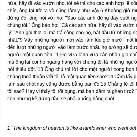
nữa, hãy đi vào vườn nho, tôi sẽ trả cho các anh hợp lẽ cô
chín, ông lại trở ra và cũng làm y như vậy.6 Khoảng giờ 
đứng đó, ông nói với họ: "Sao các anh đứng đây suốt ng
chúng tôi." Ông bảo họ: "Cả các anh nữa, hãy đi vào vườn
lý: "Anh gọi thợ lại mà trả công cho họ, bắt đầu từ những
nhất."9 Vậy những người mới vào làm lúc giờ mười một ti
đến lượt những người vào làm trước nhất, họ tưởng sẽ đư
người một quan tiền.11 Họ vừa lãnh vừa cằn nhằn gia chủ
mà ông lại coi họ ngang hàng với chúng tôi là những người
nôi thiêu đốt."13 Ông chủ trả lời cho một người trong bọn
chẳng thoả thuận với tôi là một quan tiền sao?14 Cầm lấy p
làm sau chót này cũng được bằng bạn đó.15 Chẳng lẽ tôi l
tôi sao? Hay vì thấy tôi tốt bụng, mà bạn đâm ra ghen tức
còn những kẻ đứng đầu sẽ phải xuống hàng chót.
1 "The kingdom of heaven is like a landowner who went out a