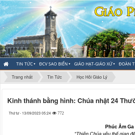
TIN TỨC
ĐCV SAO BIỂN
GIÁO HẠT-GIÁO XỨ
ĐOÀN T
▼
▼
▼
Trang nhất
Tin Tức
Học Hỏi Giáo Lý
Kinh thánh bằng hình: Chúa nhật 24 Thư
Thứ tư - 13/09/2023 05:24
772
Phúc Âm Ga 
“
Thiên Chúa yêu thế gian đ