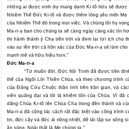
những ai được vinh dự mang danh Ki-tô hữu sẽ được t
Nhiệm Thể Đức Ki-tô và được thêm lòng yêu mến Mẹ là
của Nhiệm Thể đó trong mọi việc. Và chúng tôi hy vọ
Ma-ri-a ban cho chúng ta sẽ càng ngày càng xác tín hơ
thi hành thánh ý Cha trên trời và đem lại lợi ích cho 
vào sự lên trời cả hồn xác của Đức Ma-ri-a sẽ làm cho
mạnh mẽ và hữu hiệu hơn.”
Đức Ma-ri-a
“Từ muôn đời, Đức Nữ Trinh đã được tiền định l
thể của Ngôi Lời Thiên Chúa, và theo chương trình 
của Đấng Cứu Chuộc thần linh trên trần gian, và cá
viên quảng đại và tôi tá khiêm tốn của Chúa. Vì đã
dâng Chúa Ki-tô lên Chúa Cha trong đền thánh và cù
Ma-ri-a đã cộng tác cách rất đặc biệt vào công trìn
tin, đức cậy và đức ái nồng nhiệt, để tái lập sự sống s
ân sủng, Ngài thật là Mẹ chúng ta.”