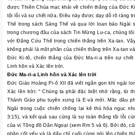
được Thiên Chúa mạc khải về chiến thắng của Đức Ki-
tội lỗi và sự chết nữa. Điều này được dạy dỗ rõ ràn
Thế trong sách Sáng Thế và qua lời loan báo Ngài 
trong chương đầu của sách Tin Mừng Lu-ca, chúng tôi c
với Đấng Cứu Thế trong chiến thắng trên Xa-tan. Vậy
không phải là một phần của chiến thắng trên Xa-tan và
Đức Ki-tô, chiến thắng của Đức Ma-ri-a trên sự ch
Linh hồn và Xác lên trời.
Đức Ma-ri-a Linh hồn và Xác lên trời
Đức Giáo Hoàng Pi-ô XII đã viết ngắn gọn khi ngài lon
Xác lên trời: “ Chúng ta phải đặc biệt nhớ rằng, từ 
Thánh Giáo phụ tuyên xưng là E-và mới. Mặc dầu phụ
Ngài trong cuộc chiến chống lại kẻ thù hỏa ngục nh
3:15), và kết quả sau cùng là sự toàn thắng tội lỗi c
của vị Tông đồ Dân Ngoại (xem Rm 5 và 6). Bởi đó, cũn
phần cốt yếu và là dấu chỉ cuối cùng nói lên chiến t