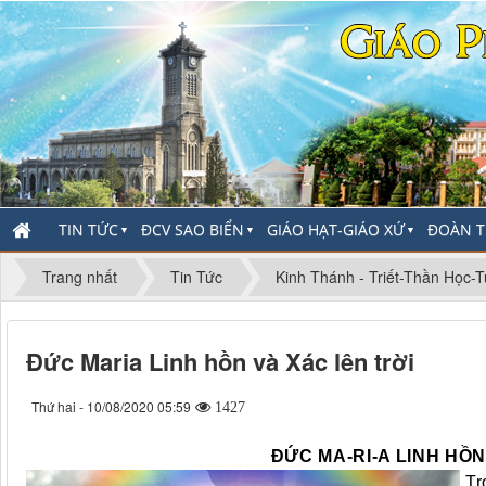
TIN TỨC
ĐCV SAO BIỂN
GIÁO HẠT-GIÁO XỨ
ĐOÀN T
▼
▼
▼
Trang nhất
Tin Tức
Kinh Thánh - Triết-Thần Học-
Đức Maria Linh hồn và Xác lên trời
Thứ hai - 10/08/2020 05:59
1427
ĐỨC MA-RI-A LINH HỒN
Tr