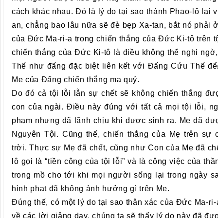
cách khác nhau. Đó là lý do tại sao thánh Phao-lô lại 
an, chẳng bao lâu nữa sẽ đè bẹp Xa-tan, bắt nó phải ở
của Đức Ma-ri-a trong chiến thắng của Đức Ki-tô trên tộ
chiến thắng của Đức Ki-tô là điều không thể nghi ngờ
Thế như đấng đặc biệt liên kết với Đấng Cứu Thế đểø
Mẹ của Đấng chiến thắng ma quỷ.
Do đó cả tội lỗi lẫn sự chết sẽ không chiến thắng đ
con của ngài. Điều này đúng với tất cả mọi tội lỗi, n
phạm nhưng đã lãnh chịu khi được sinh ra. Mẹ đã đư
Nguyên Tội. Cũng thế, chiến thắng của Mẹ trên sự 
trời. Thực sự Mẹ đã chết, cũng như Con của Mẹ đã ch
lô gọi là “tiền công của tội lỗi” và là công việc của t
trong mồ cho tới khi mọi người sống lại trong ngày sau
hình phạt đã không ảnh hưởng gì trên Mẹ.
Đúng thế, có một lý do tại sao thân xác của Đức Ma-ri-
về các lời giảng dạy, chúng ta sẽ thấy lý do này đã đư