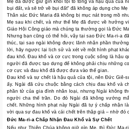
Mẹ đã được giữ gìn khỏi tội tổ tông và hậu quả của nó
bụi đất, và sẽ trở về bụi đất” đã không áp dụng cho M
Thân xác Đức Maria đã không bị mục nát trong mồ nh
Mẹ sau khi chết, và như thế Mẹ đã được về hưởng vi
Giáo Hội Công giáo mà chúng ta thường gọi là Đức Ma-r
Nhưng bạn cũng có thể hỏi, vậy tại sao Đức Ma-ri-a đã
thúc, tại sao ngài không được lãnh nhận phần thưởng
lời, hãy ngược lại lịch sử và xét về một hình phạt khá
đau khổ. Đau khổ và cơ cực trong cuộc sống là hậu q
người đã được tạo dựng để không phải chịu những cơ
cơ cực và đau khổ đã được đưa vào thế gian.
Đau khổ và sự chết là hậu quả của tội, nên Đức Giê-su
ấy. Ngài đã cứu chuộc bằng cách chịu đau khổ và ch
phần tử của gia đình nhân loại, nhưng Ngài không t
người cha thế trần. Do đó Ngài đã không vướng mắc
chết. Những hình phạt này Ngài đã tự ý chấp nhận là
vời qua sự đau khổ và cái chết trên thập giá – nhờ đó 
Đức Ma-ri-a Chấp Nhận Đau Khổ và Sự Chết
Nếu như Thiên Chúa không giữ gìn Mẹ, thì Đức Ma-ri