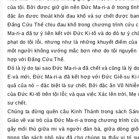
của tội. Bởi được giữ gìn nên Đức Ma-ri-a ở trong tìn
đặc ân được thoát khỏi đau khổ và sự chết được ban
Đấng Cứu Thế chịu đau khổ trong chương trình cứu ch
Ma-ri-a đã tự ý liên kết với Đức Ki-tô và do đó tự ý 
phạt do tội lỗi, nhưng như là những khuyết điểm củ
một người không vướng mắc bợn nhơ do tội nguyên t
hợp với Đấng Cứu Thế.
Đó là lý do tại sao Đức Ma-ri-a đã chết và cũng là lý d
E-và mới, Đức Ma-ri-a đã kết hợp với Đức Giê-su Ki-t
quả của nó – đặc biệt là sự chết. Bởi đặc ân Vô Nhi
của Đức Ki-tô trên tội lỗi; và qua việc Xác lên trời, M
sự chết.
Chúng ta đừng quên câu Kinh Thánh trong sách Sán
Giáo về vai trò của Đức Ma-ri-a trong chương trình cứ
gây mối thù giữa mi và người đàn bà, giữa dòng giố
trong tập sách nhỏ này đã cho chúng ta thấy vị trí