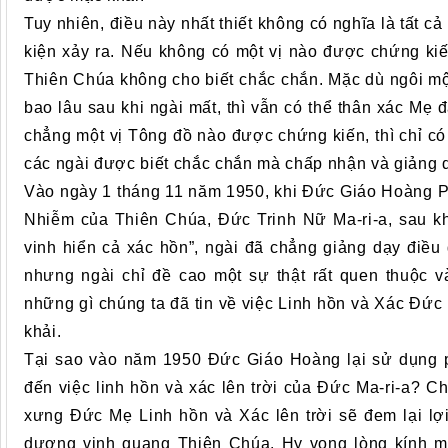
Tuy nhiên, điều này nhất thiết không có nghĩa là tất 
kiện xảy ra. Nếu không có một vị nào được chứng kiế
Thiên Chúa không cho biết chắc chắn. Mặc dù ngôi mộ
bao lâu sau khi ngài mất, thì vẫn có thể thân xác Mẹ 
chẳng một vị Tông đồ nào được chứng kiến, thì chỉ c
các ngài được biết chắc chắn mà chấp nhận và giảng d
Vào ngày 1 tháng 11 năm 1950, khi Đức Giáo Hoàng Pi
Nhiễm của Thiên Chúa, Đức Trinh Nữ Ma-ri-a, sau kh
vinh hiển cả xác hồn”, ngài đã chẳng giảng dạy điều
nhưng ngài chỉ đề cao một sự thật rất quen thuộc v
những gì chúng ta đã tin về việc Linh hồn và Xác Đức
khải.
Tại sao vào năm 1950 Đức Giáo Hoàng lại sử dụng p
đến việc linh hồn và xác lên trời của Đức Ma-ri-a? Chí
xưng Đức Mẹ Linh hồn và Xác lên trời sẽ đem lại lợ
dương vinh quang Thiên Chúa. Hy vọng lòng kính m