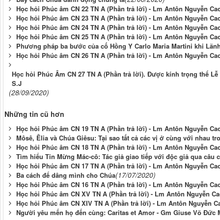
Học hỏi Phúc âm CN 22 TN A (Phần trả lời) - Lm Antôn Nguyễn Cao
Học hỏi Phúc âm CN 23 TN A (Phần trả lời) - Lm Antôn Nguyễn Cao
Học hỏi Phúc âm CN 24 TN A (Phần trả lời) - Lm Antôn Nguyễn Cao
Học hỏi Phúc âm CN 25 TN A (Phần trả lời) - Lm Antôn Nguyễn Cao
Phương pháp ba bước của cố Hồng Y Carlo Maria Martini khi Lãnh 
Học hỏi Phúc âm CN 26 TN A (Phần trả lời) - Lm Antôn Nguyễn Cao
Học hỏi Phúc Âm CN 27 TN A (Phần trả lời). Được kính trọng thể Lễ
S.J
(28/09/2020)
Những tin cũ hơn
Học hỏi Phúc âm CN 19 TN A (Phần trả lời) - Lm Antôn Nguyễn Cao
Môsê, Êlia và Chúa Giêsu: Tại sao tất cả các vị ở cùng với nhau t
Học hỏi Phúc âm CN 18 TN A (Phần trả lời) - Lm Antôn Nguyễn Cao
Tìm hiểu Tin Mừng Mác-cô: Tác giả giao tiếp với độc giả qua câu 
Học hỏi Phúc âm CN 17 TN A (Phần trả lời) - Lm Antôn Nguyễn Cao
(17/07/2020)
Ba cách để dâng mình cho Chúa
Học hỏi Phúc âm CN 16 TN A (Phần trả lời) - Lm Antôn Nguyễn Cao
Học hỏi Phúc âm CN XV TN A (Phần trả lời) - ​​​​​​​Lm Antôn Nguyễn C
Học hỏi Phúc âm CN XIV TN A (Phần trả lời) - ​​​​​​​Lm Antôn Nguyễn C
Người yêu mến họ đến cùng: Caritas et Amor - Gm Giuse Võ Đức 