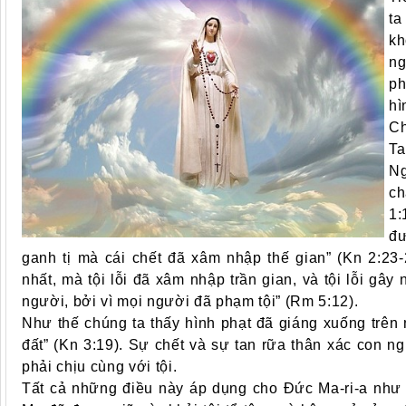
ta
kh
ng
ph
hì
Ch
Ta
Ng
c
1:
đư
ganh tị mà cái chết đã xâm nhập thế gian” (Kn 2:23
nhất, mà tội lỗi đã xâm nhập trần gian, và tội lỗi gây
người, bởi vì mọi người đã phạm tội” (Rm 5:12).
Như thế chúng ta thấy hình phạt đã giáng xuống trên n
đất” (Kn 3:19). Sự chết và sự tan rữa thân xác con ng
phải chịu cùng với tội.
Tất cả những điều này áp dụng cho Đức Ma-ri-a như