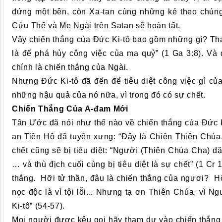
đứng một bên, còn Xa-tan cùng những kẻ theo chún
Cứu Thế và Mẹ Ngài trên Satan sẽ hoàn tất.
Vậy chiến thắng của Đức Ki-tô bao gồm những gì? Thá
là để phá hủy công việc của ma quỷ” (1 Ga 3:8). Và
chính là chiến thắng của Ngài.
Nhưng Đức Ki-tô đã đến để tiêu diệt công việc gì của 
những hậu quả của nó nữa, vì trong đó có sự chết.
Chiến Thắng Của A-đam Mới
Tân Ước đã nói như thế nào về chiến thắng của Đức K
an Tiền Hô đã tuyên xưng: “Đây là Chiên Thiên Chúa,
chết cũng sẽ bị tiêu diệt: “Người (Thiên Chúa Cha) đặ
… và thù địch cuối cùng bị tiêu diệt là sự chết” (1 Cr
thắng. Hỡi tử thần, đâu là chiến thắng của ngươi? H
nọc độc là vì tội lỗi... Nhưng tạ ơn Thiên Chúa, vì 
Ki-tô” (54-57).
Mọi người được kêu gọi hãy tham dự vào chiến thắng