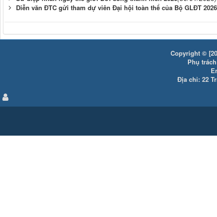
Diễn văn ĐTC gửi tham dự viên Đại hội toàn thể của Bộ GLĐT 2026
Copyright © [20
Phụ trách:
E
Địa chỉ: 22 