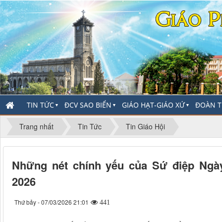
TIN TỨC
ĐCV SAO BIỂN
GIÁO HẠT-GIÁO XỨ
ĐOÀN T
▼
▼
▼
Trang nhất
Tin Tức
Tin Giáo Hội
Những nét chính yếu của Sứ điệp Ngày
2026
Thứ bảy - 07/03/2026 21:01
441