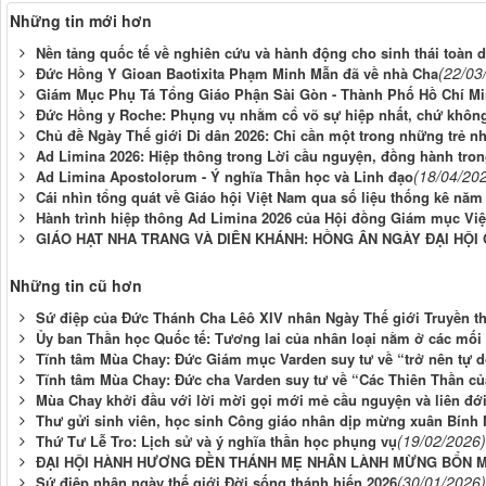
Những tin mới hơn
Nền tảng quốc tế về nghiên cứu và hành động cho sinh thái toàn d
(22/03
Đức Hồng Y Gioan Baotixita Phạm Minh Mẫn đã về nhà Cha
Giám Mục Phụ Tá Tổng Giáo Phận Sài Gòn - Thành Phố Hồ Chí M
Đức Hồng y Roche: Phụng vụ nhằm cổ võ sự hiệp nhất, chứ không
Chủ đề Ngày Thế giới Di dân 2026: Chỉ cần một trong những trẻ n
Ad Limina 2026: Hiệp thông trong Lời cầu nguyện, đồng hành tro
(18/04/20
Ad Limina Apostolorum - Ý nghĩa Thần học và Linh đạo
Cái nhìn tổng quát về Giáo hội Việt Nam qua số liệu thống kê năm
Hành trình hiệp thông Ad Limina 2026 của Hội đồng Giám mục Việ
GIÁO HẠT NHA TRANG VÀ DIÊN KHÁNH: HỒNG ÂN NGÀY ĐẠI HỘI
Những tin cũ hơn
Sứ điệp của Đức Thánh Cha Lêô XIV nhân Ngày Thế giới Truyền th
Ủy ban Thần học Quốc tế: Tương lai của nhân loại nằm ở các mối 
Tĩnh tâm Mùa Chay: Đức Giám mục Varden suy tư về “trở nên tự 
Tĩnh tâm Mùa Chay: Đức cha Varden suy tư về “Các Thiên Thần c
Mùa Chay khởi đầu với lời mời gọi mới mẻ cầu nguyện và liên đ
Thư gửi sinh viên, học sinh Công giáo nhân dịp mừng xuân Bính
(19/02/2026)
Thứ Tư Lễ Tro: Lịch sử và ý nghĩa thần học phụng vụ
ĐẠI HỘI HÀNH HƯƠNG ĐỀN THÁNH MẸ NHÂN LÀNH MỪNG BỔN M
(30/01/2026)
Sứ điệp nhân ngày thế giới Đời sống thánh hiến 2026