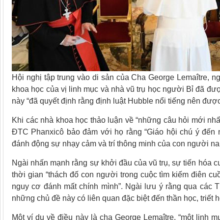
Hội nghị tập trung vào di sản của Cha George Lemaître, n
khoa học của vị linh mục và nhà vũ trụ học người Bỉ đã đư
này “đã quyết định rằng định luật Hubble nổi tiếng nên đượ
Khi các nhà khoa học thảo luận về “những câu hỏi mới nhất
ĐTC Phanxicô bảo đảm với họ rằng “Giáo hội chú ý đến n
đánh động sự nhạy cảm và trí thông minh của con người nam
Ngài nhấn mạnh rằng sự khởi đầu của vũ trụ, sự tiến hóa c
thời gian “thách đố con người trong cuộc tìm kiếm điên cu
nguy cơ đánh mất chính mình”. Ngài lưu ý rằng qua các Th
những chủ đề này có liên quan đặc biệt đến thần học, triết 
Một ví dụ về điều này là cha George Lemaître, “một linh