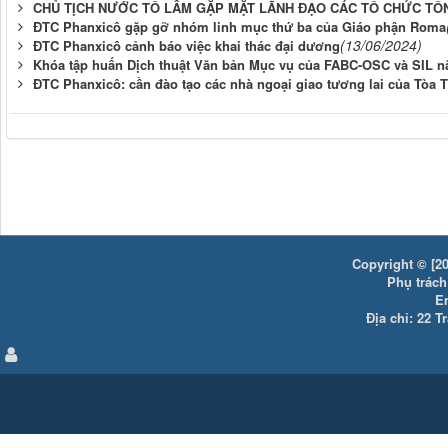
CHỦ TỊCH NƯỚC TÔ LÂM GẶP MẶT LÃNH ĐẠO CÁC TỔ CHỨC TÔ
ĐTC Phanxicô gặp gỡ nhóm linh mục thứ ba của Giáo phận Roma
(13/06/2024)
ĐTC Phanxicô cảnh báo việc khai thác đại dương
Khóa tập huấn Dịch thuật Văn bản Mục vụ của FABC-OSC và SIL 
ĐTC Phanxicô: cần đào tạo các nhà ngoại giao tương lai của Tòa 
Copyright © [20
Phụ trách:
E
Địa chỉ: 22 