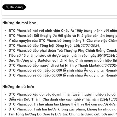
Những tin mới hơn
ĐTC Phanxicô nói với sinh viên Châu Á: “Hãy trung thành với niềm
ĐTC Phanxicô: Đối thoại giữa Hồi giáo và Kitô giáo cần tôn trọn
Ý cầu nguyện của ĐTC Phanxicô trong tháng 7: Cầu cho việc Chă
(03/07/2024)
ĐTC Phanxicô tiếp Tổng hội Dòng Ngôi Lời
ĐTC Phanxicô tiếp phái đoàn Toà Thượng Phụ Chính thống Consta
(
Tiểu sử 13 chân phước sẽ được tuyên thánh vào ngày 20/10/2024
Đức Thượng phụ Bartolomeo I tái khẳng định mong muốn hiệp thô
(06/07/202
ĐTC Phanxicô tiếp người di cư tại Nhà trọ Thánh Marta
(
ĐTC Phanxicô sẽ đón tiếp 50.000 lễ sinh châu Âu quy tụ tại Roma
(
ĐTC Phanxicô sẽ đón tiếp 50.000 lễ sinh châu Âu quy tụ tại Roma
Những tin cũ hơn
ĐTC Phanxicô kêu gọi các doanh nhân tuyển người nghèo vào côn
(15/0
Diễn văn Đức Thánh Cha dành cho các nghệ sĩ hài năm 2024
ĐTC Phanxicô: Trí tuệ nhân tạo không thể thay thế con người đưa 
ĐTC Phanxicô: Tính hài hước không xúc phạm, không hạ nhục ng
Tân Tổng trưởng Bộ Giáo lý Đức tin: Chúng ta được cứu bởi một 