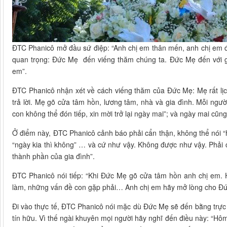
ĐTC Phanicô mở đầu sứ điệp: “Anh chị em thân mến, anh chị em đa
quan trọng: Đức Mẹ đến viếng thăm chúng ta. Đức Mẹ đến với gi
em”.
ĐTC Phanicô nhận xét về cách viếng thăm của Đức Mẹ: Mẹ rất lị
trả lời. Mẹ gõ cửa tâm hồn, lương tâm, nhà và gia đình. Mỗi ngườ
con không thể đón tiếp, xin mời trở lại ngày mai”; và ngày mai cũng
Ở điểm này, ĐTC Phanicô cảnh báo phải cẩn thận, không thể nói “
“ngày kia thì không” … và cứ như vậy. Không được như vậy. Phải c
thành phần của gia đình”.
ĐTC Phanicô nói tiếp: “Khi Đức Mẹ gõ cửa tâm hồn anh chị em. 
làm, những vấn đề con gặp phải… Anh chị em hãy mở lòng cho Đ
Đi vào thực tế, ĐTC Phanicô nói mặc dù Đức Mẹ sẽ đến bằng trực
tín hữu. Vì thế ngài khuyên mọi người hãy nghĩ đến điều này: “H