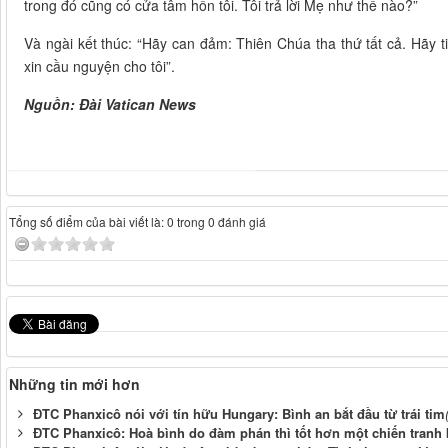
trong đó cũng có cửa tâm hồn tôi. Tôi trả lời Mẹ như thế nào?”
Và ngài kết thúc: “Hãy can đảm: Thiên Chúa tha thứ tất cả. Hãy 
xin cầu nguyện cho tôi”.
Nguồn: Đài Vatican News
Tổng số điểm của bài viết là: 0 trong 0 đánh giá
Những tin mới hơn
ĐTC Phanxicô nói với tín hữu Hungary: Bình an bắt đầu từ trái tim
ĐTC Phanxicô: Hoà bình do đàm phán thì tốt hơn một chiến tranh 