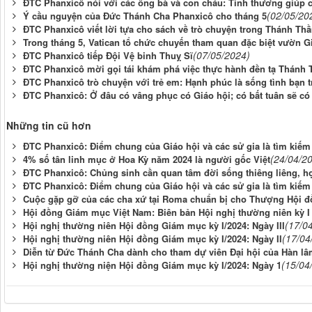
ĐTC Phanxicô nói với các ông bà và con cháu: Tình thương giúp 
(02/05/20
Ý cầu nguyện của Đức Thánh Cha Phanxicô cho tháng 5
ĐTC Phanxicô viết lời tựa cho sách về trò chuyện trong Thánh Th
Trong tháng 5, Vatican tổ chức chuyến tham quan đặc biệt vườn 
(07/05/2024)
ĐTC Phanxicô tiếp Đội Vệ binh Thuỵ Sĩ
ĐTC Phanxicô mời gọi tái khám phá việc thực hành đền tạ Thánh
ĐTC Phanxicô trò chuyện với trẻ em: Hạnh phúc là sống tình bạn 
ĐTC Phanxicô: Ở đâu có vâng phục có Giáo hội; có bất tuân sẽ có 
Những tin cũ hơn
ĐTC Phanxicô: Điểm chung của Giáo hội và các sử gia là tìm kiếm
(24/04/2
4% số tân linh mục ở Hoa Kỳ năm 2024 là người gốc Việt
ĐTC Phanxicô: Chủng sinh cần quan tâm đời sống thiêng liêng, họ
ĐTC Phanxicô: Điểm chung của Giáo hội và các sử gia là tìm kiếm
Cuộc gặp gỡ của các cha xứ tại Roma chuẩn bị cho Thượng Hội 
Hội đồng Giám mục Việt Nam: Biên bản Hội nghị thường niên kỳ I
(17/0
Hội nghị thường niên Hội đồng Giám mục kỳ I/2024: Ngày III
(17/04
Hội nghị thường niên Hội đồng Giám mục kỳ I/2024: Ngày II
Diễn từ Đức Thánh Cha dành cho tham dự viên Đại hội của Hàn l
(15/04
Hội nghị thường niện Hội đồng Giám mục kỳ I/2024: Ngày 1