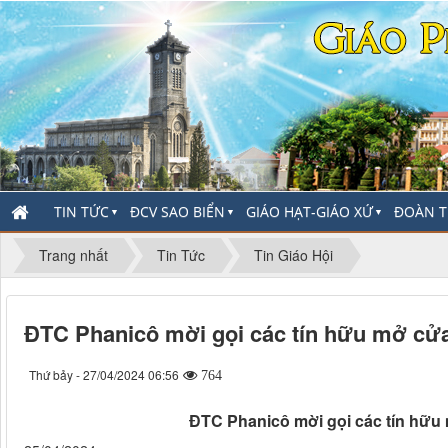
TIN TỨC
ĐCV SAO BIỂN
GIÁO HẠT-GIÁO XỨ
ĐOÀN T
▼
▼
▼
Trang nhất
Tin Tức
Tin Giáo Hội
ĐTC Phanicô mời gọi các tín hữu mở cử
Thứ bảy - 27/04/2024 06:56
764
ĐTC Phanicô mời gọi các tín hữ