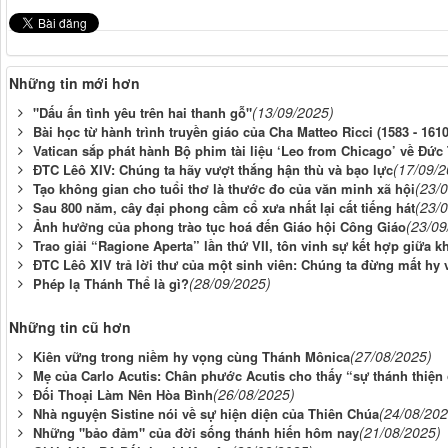
Những tin mới hơn
(13/09/2025)
"Dấu ấn tình yêu trên hai thanh gỗ"
Bài học từ hành trình truyền giáo của Cha Matteo Ricci (1583 - 1610
Vatican sắp phát hành Bộ phim tài liệu ‘Leo from Chicago’ về Đứ
(17/09/2
ĐTC Lêô XIV: Chúng ta hãy vượt thắng hận thù và bạo lực
(23/
Tạo không gian cho tuổi thơ là thước đo của văn minh xã hội
(23/
Sau 800 năm, cây đại phong cầm cổ xưa nhất lại cất tiếng hát
(23/09
Ảnh hưởng của phong trào tục hoá đến Giáo hội Công Giáo
Trao giải “Ragione Aperta” lần thứ VII, tôn vinh sự kết hợp giữa kh
ĐTC Lêô XIV trả lời thư của một sinh viên: Chúng ta đừng mất hy
(28/09/2025)
Phép lạ Thánh Thể là gì?
Những tin cũ hơn
(27/08/2025)
Kiên vững trong niềm hy vọng cùng Thánh Mônica
Mẹ của Carlo Acutis: Chân phước Acutis cho thấy “sự thánh thiệ
(26/08/2025)
Đối Thoại Làm Nên Hòa Bình
(24/08/202
Nhà nguyện Sistine nói về sự hiện diện của Thiên Chúa
(21/08/2025)
Những "bảo đảm" của đời sống thánh hiến hôm nay