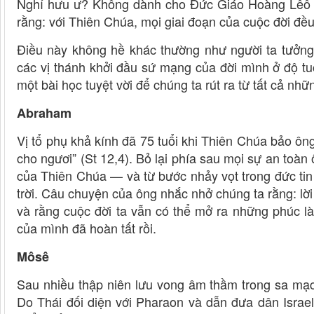
Nghỉ hưu ư? Không dành cho Đức Giáo Hoàng Lêô XI
rằng: với Thiên Chúa, mọi giai đoạn của cuộc đời đều
Điều này không hề khác thường như người ta tưởn
các vị thánh khởi đầu sứ mạng của đời mình ở độ tu
một bài học tuyệt vời để chúng ta rút ra từ tất cả nh
Abraham
Vị tổ phụ khả kính đã 75 tuổi khi Thiên Chúa bảo ôn
cho ngươi” (St 12,4). Bỏ lại phía sau mọi sự an toàn 
của Thiên Chúa — và từ bước nhảy vọt trong đức ti
trời. Câu chuyện của ông nhắc nhở chúng ta rằng: lời
và rằng cuộc đời ta vẫn có thể mở ra những phúc l
của mình đã hoàn tất rồi.
Môsê
Sau nhiều thập niên lưu vong âm thầm trong sa mạc
Do Thái đối diện với Pharaon và dẫn đưa dân Israel