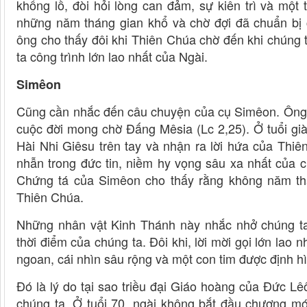
khổng lồ, đòi hỏi lòng can đảm, sự kiên trì và một t
những năm tháng gian khổ và chờ đợi đã chuẩn bị
ông cho thấy đôi khi Thiên Chúa chờ đến khi chúng t
ta công trình lớn lao nhất của Ngài.
Simêon
Cũng cần nhắc đến câu chuyện của cụ Simêon. Ông 
cuộc đời mong chờ Đấng Mêsia (Lc 2,25). Ở tuổi g
Hài Nhi Giêsu trên tay và nhận ra lời hứa của Thi
nhẫn trong đức tin, niềm hy vọng sâu xa nhất của 
Chứng tá của Simêon cho thấy rằng không năm thán
Thiên Chúa.
Những nhân vật Kinh Thánh này nhắc nhở chúng ta
thời điểm của chúng ta. Đôi khi, lời mời gọi lớn lao 
ngoan, cái nhìn sâu rộng và một con tim được định 
Đó là lý do tại sao triều đại Giáo hoàng của Đức L
chúng ta. Ở tuổi 70, ngài không bắt đầu chương mới