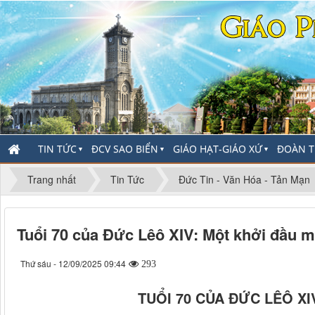
TIN TỨC
ĐCV SAO BIỂN
GIÁO HẠT-GIÁO XỨ
ĐOÀN T
▼
▼
▼
Trang nhất
Tin Tức
Đức Tin - Văn Hóa - Tản Mạn
Tuổi 70 của Đức Lêô XIV: Một khởi đầu m
Thứ sáu - 12/09/2025 09:44
293
TUỔI 70 CỦA ĐỨC LÊÔ XI