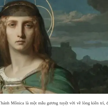
ánh Mônica là một mẫu gương tuyệt vời về lòng kiên trì, đ