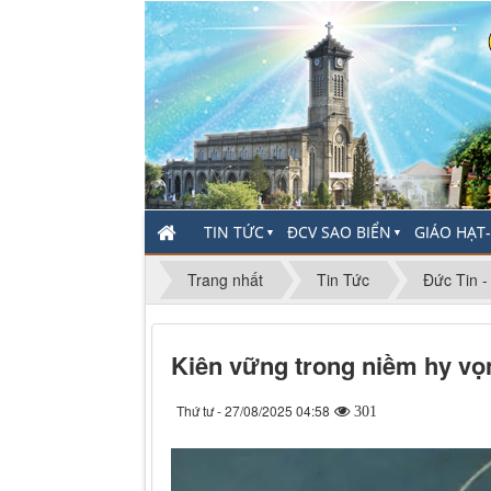
TIN TỨC
ĐCV SAO BIỂN
GIÁO HẠT
▼
▼
Trang nhất
Tin Tức
Đức Tin 
Kiên vững trong niềm hy v
Thứ tư - 27/08/2025 04:58
301