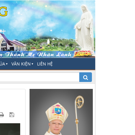
HÚA
VĂN KIỆN
LIÊN HỆ
▼
▼