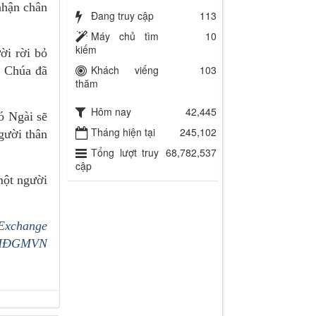
nhận chân
Đang truy cập
113
Máy chủ tìm
10
kiếm
ời rời bỏ
Khách viếng
103
à Chúa đã
thăm
Hôm nay
42,445
ó Ngài sẽ
Tháng hiện tại
245,102
gười thân
Tổng lượt truy
68,782,537
cập
một người
cExchange
 HĐGMVN