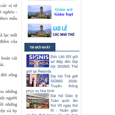
các vị tử
i nghèo -
 theo mẫu
ã lạc mất
 điểm của
TIN MỚI NHẤT
Đức Lêô XIV gửi
 hoán cải
sứ điệp đến Đại
ài.
hội SIGNIS Thế
giới tại Rwanda
 đời sống
Đại hội Thế giới
SIGNIS 2026:
Truyền thông
phục vụ hòa bình
cho những
Đại hội Giáo lý
một người
Toàn quốc lần
đời những
thứ VII ngày thứ
III - Huấn giáo
yện và hy