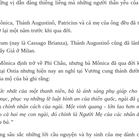
hững vị dẫn đàng thiêng liêng mà những người thân yêu của
ônica, Thánh Augustinô, Patricius và cả mẹ của ông đều đã t
 lại một năm trước khi qua đời.
cum (nay là Cassago Brianza), Thánh Augustinô cũng đã lãn
ẩy Giả ở Milan.
ônica định trở về Phi Châu, nhưng bà Mônica đã qua đời 
tại Ostia nhưng hiện nay an nghỉ tại Vương cung thánh đư
a mộ của bà ghi rằng:
c nhất của một thanh niên, bà là ánh sáng phụ giúp cho 
mục, phục vụ những lề luật bình an của thiên quốc, ngài đã 
 chính nhân cách của ngài. Một vinh quang - lớn lao hơn m
cho cả hai mẹ con ngài, đó chính là Người Mẹ của các nhân 
a bà.”
ọng sâu sắc những lời cầu nguyện và hy sinh của mẹ dành 