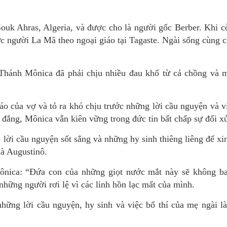
ouk Ahras, Algeria, và được cho là người gốc Berber. Khi cò
hức người La Mã theo ngoại giáo tại Tagaste. Ngài sống cùng 
. Thánh Mônica đã phải chịu nhiều đau khổ từ cả chồng và 
o của vợ và tỏ ra khó chịu trước những lời cầu nguyện và vi
y đắng, Mônica vẫn kiên vững trong đức tin bất chấp sự đối x
lời cầu nguyện sốt sắng và những hy sinh thiêng liêng để xi
là Augustinô.
nica: “Đứa con của những giọt nước mắt này sẽ không b
những người rơi lệ vì các linh hồn lạc mất của mình.
những lời cầu nguyện, hy sinh và việc bố thí của mẹ ngài l