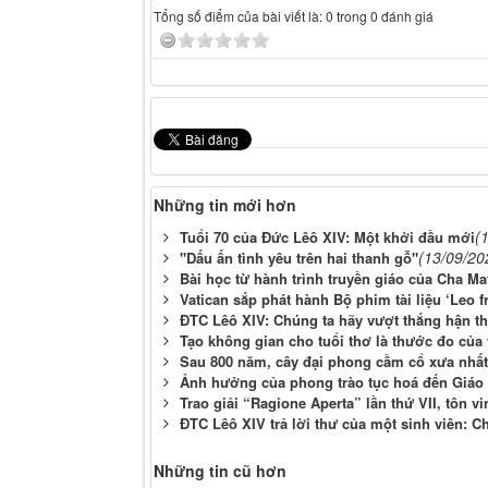
Tổng số điểm của bài viết là: 0 trong 0 đánh giá
Những tin mới hơn
(
Tuổi 70 của Đức Lêô XIV: Một khởi đầu mới
(13/09/20
"Dấu ấn tình yêu trên hai thanh gỗ"
Bài học từ hành trình truyền giáo của Cha Mat
Vatican sắp phát hành Bộ phim tài liệu ‘Leo
ĐTC Lêô XIV: Chúng ta hãy vượt thắng hận th
Tạo không gian cho tuổi thơ là thước đo của
Sau 800 năm, cây đại phong cầm cổ xưa nhất l
Ảnh hưởng của phong trào tục hoá đến Giáo
Trao giải “Ragione Aperta” lần thứ VII, tôn v
ĐTC Lêô XIV trả lời thư của một sinh viên: 
Những tin cũ hơn