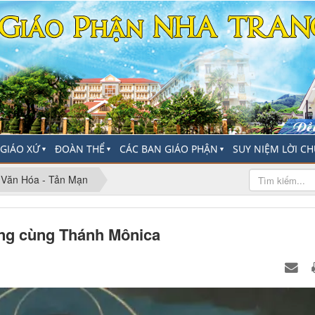
-GIÁO XỨ
ĐOÀN THỂ
CÁC BAN GIÁO PHẬN
SUY NIỆM LỜI C
▼
▼
▼
- Văn Hóa - Tản Mạn
ọng cùng Thánh Mônica