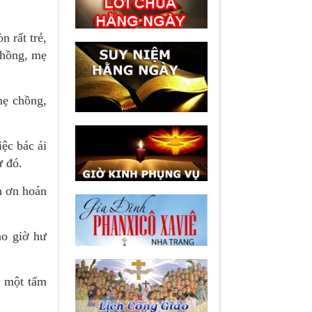
n rất trẻ,
chồng, mẹ
mẹ chồng,
ệc bác ái
ử đó.
n ơn hoán
ao giờ hư
à một tấm