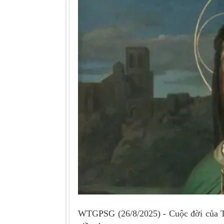
WTGPSG (26/8/2025) - Cuộc đời của Th