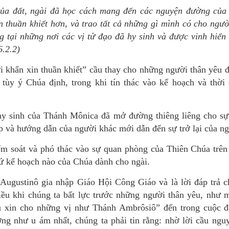
ủa đất, ngài đã học cách mang đến các nguyện đường của 
n thuần khiết hơn, và trao tất cả những gì mình có cho ngườ
g tại những nơi các vị tử đạo đã hy sinh và được vinh hiển
.2.2)
i khẩn xin thuần khiết” cầu thay cho những người thân yêu đ
u tùy ý Chúa định, trong khi tín thác vào kế hoạch và thời
 hy sinh của Thánh Mônica đã mở đường thiêng liêng cho sự
p và hướng dẫn của người khác mới dẫn đến sự trở lại của ng
m soát và phó thác vào sự quan phòng của Thiên Chúa trên
cứ kế hoạch nào của Chúa dành cho ngài.
ugustinô gia nhập Giáo Hội Công Giáo và là lời đáp trả 
ều khi chúng ta bất lực trước những người thân yêu, như 
ầu xin cho những vị như Thánh Ambrôsiô” đến trong cuộc 
ng như u ám nhất, chúng ta phải tin rằng: nhờ lời cầu ngu