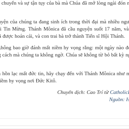
ay chuyển và sự tận tụy của bà mà Chúa đã mở lòng ngài đón 
uyện của chúng ta đang sinh ích trong thời đại mà nhiều ngư
với Tin Mừng. Thánh Mônica đã cầu nguyện suốt 17 năm, v
 được hoán cải, và con trai bà trở thành Tiến sĩ Hội Thánh.
 không bao giờ đánh mất niềm hy vọng rằng: một ngày nào đ
ng cách mà chúng ta không ngờ. Chúa sẽ không từ bỏ bất kỳ n
inh hồn lạc mất đức tin, hãy chạy đến với Thánh Mônica như 
iềm hy vọng nơi Đức Kitô.
Chuyển dịch: Cao Trí từ
Catholi
Nguồn: