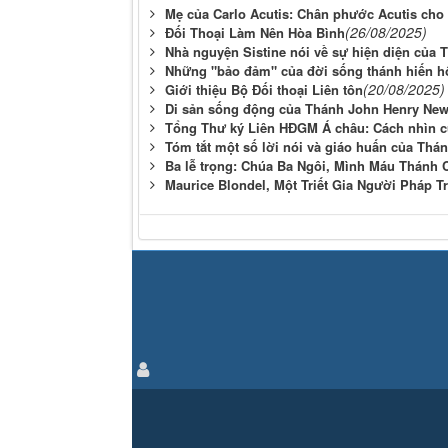
Mẹ của Carlo Acutis: Chân phước Acutis cho
(26/08/2025)
Đối Thoại Làm Nên Hòa Bình
Nhà nguyện Sistine nói về sự hiện diện của 
Những "bảo đảm" của đời sống thánh hiến 
(20/08/2025)
Giới thiệu Bộ Đối thoại Liên tôn
Di sản sống động của Thánh John Henry Ne
Tổng Thư ký Liên HĐGM Á châu: Cách nhìn c
Tóm tắt một số lời nói và giáo huấn của Thá
Ba lễ trọng: Chúa Ba Ngôi, Mình Máu Thánh C
Maurice Blondel, Một Triết Gia Người Pháp