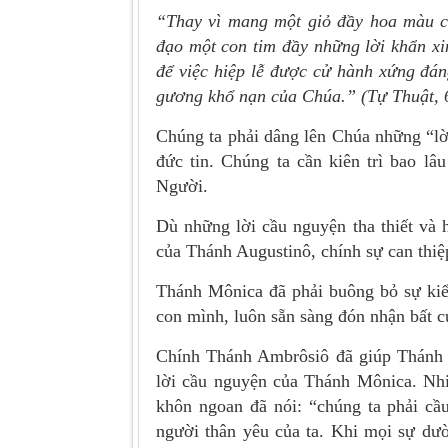
“Thay vì mang một giỏ đầy hoa màu c
đạo một con tim đầy những lời khẩn xi
để việc hiệp lễ được cử hành xứng đán
gương khổ nạn của Chúa.” (Tự Thuật, 6
Chúng ta phải dâng lên Chúa những “lờ
đức tin. Chúng ta cần kiên trì bao lâ
Người.
Dù những lời cầu nguyện tha thiết và
của Thánh Augustinô, chính sự can thiệ
Thánh Mônica đã phải buông bỏ sự kiể
con mình, luôn sẵn sàng đón nhận bất 
Chính Thánh Ambrôsiô đã giúp Thánh A
lời cầu nguyện của Thánh Mônica. Nhi
khôn ngoan đã nói: “chúng ta phải c
người thân yêu của ta. Khi mọi sự dườ