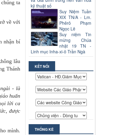
và Gia đình trong nền văn hoá
 chúng ta
kỹ thuật số
Suy Niệm Tuần
XIX TN/A - Lm.
rở về với
Phêrô Phạm
Ngọc Lê
Suy niệm Tin
mừng Chúa
h nhận bí
nhật 19 TN -
Linh mục Inha-xi-ô Trần Ngà
không lâu
KẾT NỐI
ờng Thánh
ngài - là
giáo huấn
ọi lời ca
đức, được
THỐNG KÊ
cho mình.