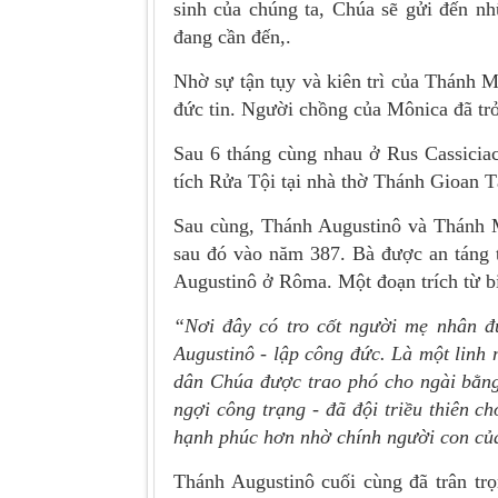
sinh của chúng ta, Chúa sẽ gửi đến n
đang cần đến,.
Nhờ sự tận tụy và kiên trì của Thánh M
đức tin. Người chồng của Mônica đã trở
Sau 6 tháng cùng nhau ở Rus Cassicia
tích Rửa Tội tại nhà thờ Thánh Gioan T
Sau cùng, Thánh Augustinô và Thánh M
sau đó vào năm 387. Bà được an táng 
Augustinô ở Rôma. Một đoạn trích từ bi
“Nơi đây có tro cốt người mẹ nhân đứ
Augustinô - lập công đức. Là một linh 
dân Chúa được trao phó cho ngài bằng
ngợi công trạng - đã đội triều thiên 
hạnh phúc hơn nhờ chính người con củ
Thánh Augustinô cuối cùng đã trân tr