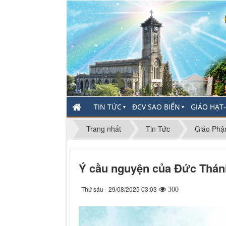
TIN TỨC
ĐCV SAO BIỂN
GIÁO HẠT
▼
▼
Trang nhất
Tin Tức
Giáo Phậ
Ý cầu nguyện của Đức Thán
Thứ sáu - 29/08/2025 03:03
300