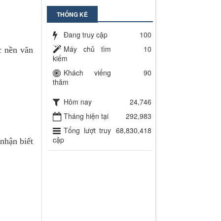
THỐNG KÊ
Đang truy cập
100
Máy chủ tìm
10
c nền văn
kiếm
Khách viếng
90
thăm
Hôm nay
24,746
Tháng hiện tại
292,983
Tổng lượt truy
68,830,418
cập
nhận biết