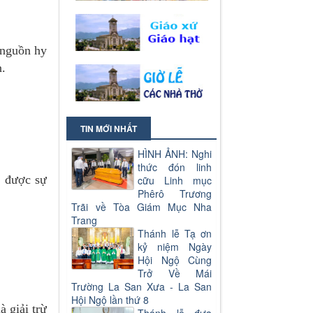
 nguồn hy
n.
TIN MỚI NHẤT
HÌNH ẢNH: Nghi
thức đón linh
n được sự
cữu Linh mục
Phêrô Trương
Trãi về Tòa Giám Mục Nha
Trang
Thánh lễ Tạ ơn
kỷ niệm Ngày
Hội Ngộ Cùng
Trở Về Mái
Trường La San Xưa - La San
Hội Ngộ lần thứ 8
à giải trừ