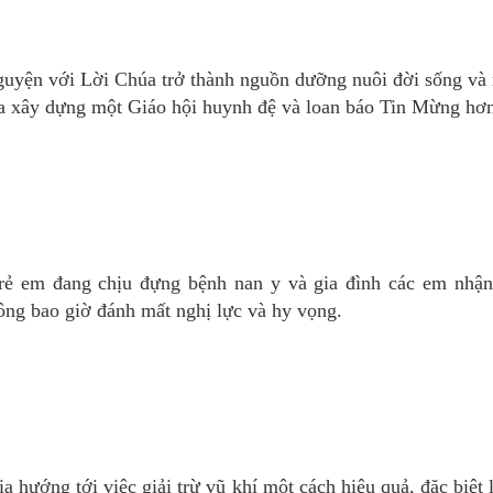
guyện với Lời Chúa trở thành nguồn dưỡng nuôi đời sống và
ta xây dựng một Giáo hội huynh đệ và loan báo Tin Mừng hơ
rẻ em đang chịu đựng bệnh nan y và gia đình các em nhậ
hông bao giờ đánh mất nghị lực và hy vọng.
 hướng tới việc giải trừ vũ khí một cách hiệu quả, đặc biệt l