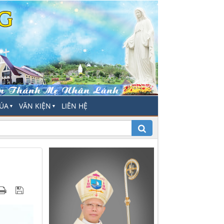
HÚA
VĂN KIỆN
LIÊN HỆ
▼
▼