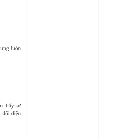
hưng luôn
m thấy sự
 đối diện