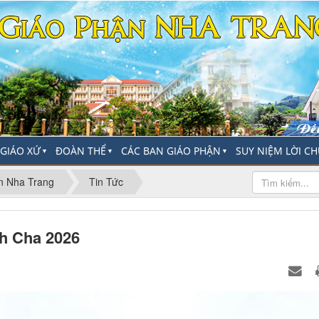
-GIÁO XỨ
ĐOÀN THỂ
CÁC BAN GIÁO PHẬN
SUY NIỆM LỜI C
▼
▼
▼
n Nha Trang
Tin Tức
h Cha 2026