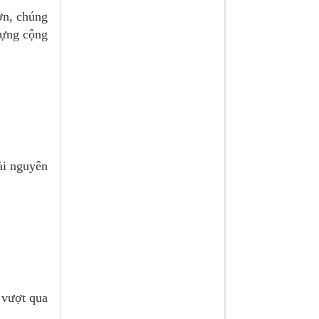
ơn, chúng
dựng cộng
ài nguyên
 vượt qua