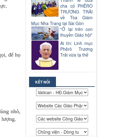
Thánh lễ đưa
lực.
cha cố PHÊRÔ
TRƯƠNG TRÃI
về Tòa Giám
Mục Nha Trang tại Sài Gòn
"Ở lại trên con
thuyền Giáo hội"
Ai tín: Linh mục
Phêrô Trương
ọi, để họ
Trãi vừa tạ thế
KẾT NỐI
dùng nhỏ,
 lượng.