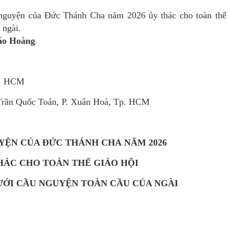
nguyện của Đức Thánh Cha năm 2026 ủy thác cho toàn thể
 ngài.
áo Hoàng
p. HCM
rần Quốc Toản, P. Xuân Hoà, Tp. HCM
YỆN CỦA ĐỨC THÁNH CHA
NĂM 2026
HÁC CHO TOÀN
THỂ GIÁO HỘI
ỚI CẦU NGUYỆN TOÀN CẦU CỦA NGÀI