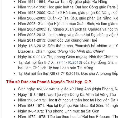
Năm 1991-1994: Phó xứ Tam Kỳ, giáo phận Đà Nẵng
Năm 1994-1998: Học giáo luật tại Đại học Công giáo Paris 
Năm 1998-2000: Quản xứ Hà Lam, giáo phận Đà Nẵng, kiêm
Năm 2000-2003: Quản xứ Trà Kiệu, giáo phận Đà Nẵng, kiê
Năm 2003: Gia nhập Hội Linh mục Xuân Bích, và làm giáo 
Năm 2004-2005: Tu nghiệp Xuân Bích tại Canada và học thê
Năm 2005-2013: Linh hướng và giáo sư tại Đại chủng viện
Năm 2011-2013: Giám đốc Đại chủng viện Huế
Ngày 15.6.2013: Đức thánh cha Phanxicô bổ nhiệm làm 
Bizacena. Châm ngôn:
“Mang Vào Mình Mùi Chiên”
Ngày 06.9.2013: Thụ phong Giám mục tại Nhà thờ Chính t
Tại Đại hội lần thứ XII (
7-11/10/2013
) của Hội đồng Giám
bầu làm Chủ tịch Uỷ ban Loan báo Tin Mừng
Tại Đại hội lần thứ XIII (3-7/10/2016), Đức cha Anphong t
Tiểu sử Đức cha Phaolô Nguyễn Thái Hợp, O.P.
Sinh ngày 02-02-1945 tại giáo xứ Làng Anh (Nghi Phong, N
Ngày 15-8-1964: vào Tập viện Dòng Đa Minh tại Vũng Tàu
Năm 1965-1972: Học triết học và thần học tại Học viện Đa
Năm1968-1971: Học tại Đại học Văn khoa Sài Gòn. Tốt ng
Ngày 8-8-1972: Thụ phong Linh mục tại Sài Gòn
Năm 1972-1978: Tiếp tục theo học tại Đại học Fribourg (Thụ