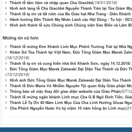
(18/01/2019)
Thánh lễ tẩm liệm và nhập quan Cha Giacôbê
Hình ảnh tang lễ Cha Giacôbê Nguyễn Thành Tiên tại Tòa Giám M
Thánh lễ tạ ơn và tất niên của Ba Giáo hạt Nha Trang - Diên Khán
Hành hương Đền Thánh Mẹ Nhân Lành các Hội Dòng - Tu hội - ĐC
Hình ảnh thánh lễ cựu Chủng sinh Chủng viện Sao Biển và Lâm Bíc
Những tin cũ hơn
Thánh lễ mừng Kim Khánh Linh Mục Phêrô Trương Trãi tại Nhà N
Khâm Sứ Tòa Thánh tại Việt Nam, Đức Tổng Giám Mục Marek Zal
(18/12/2018)
(
Thánh lễ tạ ơn và cung hiến nhà thờ Khánh Sơn, ngày 14.12.2018
Đức Tổng Giám Mục Marek Zalewski Đại Diện Tòa Thánh và Đức Th
(13/12/2018)
Hình ảnh Đức Tổng Giám Mục Marek Zalewski Đại Diện Tòa Thánh
Thánh lễ Đức Maria Vô Nhiễm Nguyên Tội quan thầy Giáo phận Nha
(07/1
Thông báo về việc thay đổi giao diện website của Giáo Phận
Thánh lễ mừng ngân khánh Linh mục Cha G.B Ngô Đình Tiến, Giá
Thánh Lễ Tạ Ơn 40 Năm Linh Mục Của Cha Linh Hướng Giuse Ng
(21
Cha Phêrô Nguyễn Hoàn Vũ kỷ niệm 10 năm hồng ân Linh mục