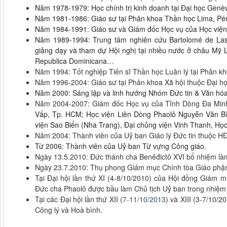
Năm 1978-1979: Học chính trị kinh doanh tại Đại học Genèv
Năm 1981-1986: Giáo sư tại Phân khoa Thần học Lima, Pé
Năm 1984-1991: Giáo sư và Giám đốc Học vụ của Học viện 
Năm 1989-1994: Trung tâm nghiên cứu Bartolomé de Las 
giảng dạy và tham dự Hội nghị tại nhiều nước ở châu Mỹ La
Republica Dominicana…
Năm 1994: Tốt nghiệp Tiến sĩ Thần học Luân lý tại Phân kh
Năm 1996-2004: Giáo sư tại Phân khoa Xã hội thuộc Đại 
Năm 2000: Sáng lập và linh hướng Nhóm Đức tin & Văn hóa
Năm 2004-2007: Giám đốc Học vụ của Tỉnh Dòng Đa Min
Vấp, Tp. HCM; Học viện Liên Dòng Phaolô Nguyễn Văn Bìn
viện Sao Biển (Nha Trang), Đại chủng viện Vinh Thanh, Họ
Năm 2004: Thành viên của Uỷ ban Giáo lý Đức tin thuộc 
Từ 2006: Thành viên của Uỷ ban Từ vựng Công giáo.
Ngày 13.5.2010: Đức thánh cha Benêđictô XVI bổ nhiệm l
Ngày 23.7.2010: Thụ phong Giám mục Chính tòa Giáo phậ
Tại Đại hội lần thứ XI (4-8/10/2010) của Hội đồng Giám 
Đức cha Phaolô được bầu làm Chủ tịch Uỷ ban trong nhiệm 
Tại các Đại hội lần thứ XII (
7-11/10/2013
) và XIII (3-7/10/
Công lý và Hoà bình.