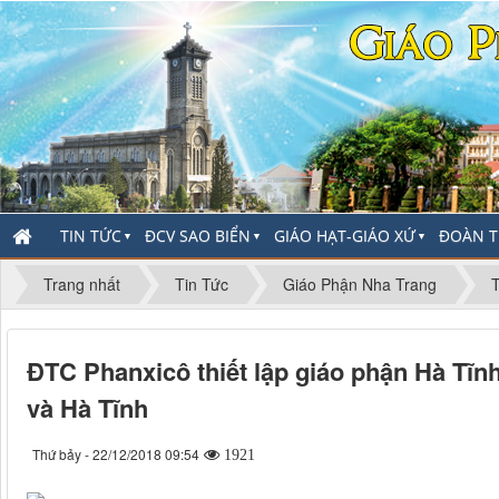
TIN TỨC
ĐCV SAO BIỂN
GIÁO HẠT-GIÁO XỨ
ĐOÀN T
▼
▼
▼
Trang nhất
Tin Tức
Giáo Phận Nha Trang
T
ĐTC Phanxicô thiết lập giáo phận Hà Tĩ
và Hà Tĩnh
Thứ bảy - 22/12/2018 09:54
1921