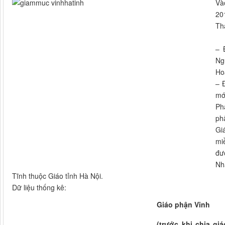
Và
20
Th
– 
Ng
Ho
– 
mớ
Ph
ph
Gi
mi
đư
Nh
Tĩnh thuộc Giáo tỉnh Hà Nội.
Dữ liệu thống kê:
Giáo phận Vinh
(trước khi chia giá