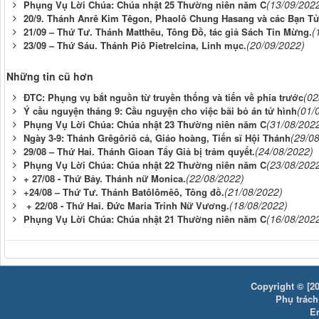
(13/09/202
Phụng Vụ Lời Chúa: Chúa nhật 25 Thường niên năm C
20/9. Thánh Anrê Kim Têgon, Phaolô Chung Hasang và các Bạn T
(
21/09 – Thứ Tư. Thánh Matthêu, Tông Đồ, tác giả Sách Tin Mừng.
(20/09/2022)
23/09 – Thứ Sáu. Thánh Piô Pietrelcina, Linh mục.
Những tin cũ hơn
(02
ĐTC: Phụng vụ bắt nguồn từ truyền thống và tiến về phía trước
(01/
Ý cầu nguyện tháng 9: Cầu nguyện cho việc bãi bỏ án tử hình
(31/08/202
Phụng Vụ Lời Chúa: Chúa nhật 23 Thường niên năm C
(29/0
Ngày 3-9: Thánh Grêgôriô cả, Giáo hoàng, Tiến sĩ Hội Thánh
(24/08/2022)
29/08 – Thứ Hai. Thánh Gioan Tẩy Giả bị trảm quyết.
(23/08/202
Phụng Vụ Lời Chúa: Chúa nhật 22 Thường niên năm C
(22/08/2022)
+ 27/08 - Thứ Bảy. Thánh nữ Monica.
(21/08/2022)
+24/08 – Thứ Tư. Thánh Batôlômêô, Tông đồ.
(18/08/2022)
+ 22/08 - Thứ Hai. Đức Maria Trinh Nữ Vương.
(16/08/202
Phụng Vụ Lời Chúa: Chúa nhật 21 Thường niên năm C
Copyright © [20
Phụ trách:
E