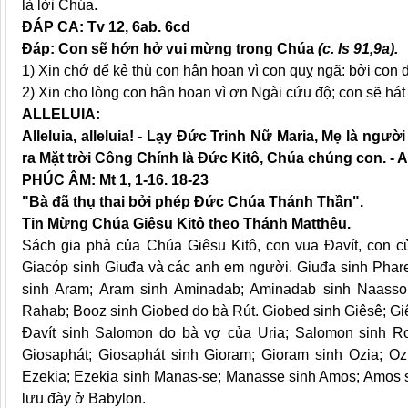
là lời Chúa.
ĐÁP CA: Tv 12, 6ab. 6cd
Đáp: Con sẽ hớn hở vui mừng trong Chúa
(c. Is 91,9a).
1) Xin chớ để kẻ thù con hân hoan vì con quỵ ngã: bởi con đ
2) Xin cho lòng con hân hoan vì ơn Ngài cứu độ; con sẽ há
ALLELUIA:
Alleluia, alleluia! - Lạy Đức Trinh Nữ Maria, Mẹ là ngườ
ra Mặt trời Công Chính là Đức Kitô, Chúa chúng con. - Al
PHÚC ÂM: Mt 1, 1-16. 18-23
"Bà đã thụ thai bởi phép Đức Chúa Thánh Thần".
Tin Mừng Chúa Giêsu Kitô theo Thánh Matthêu.
Sách gia phả của Chúa Giêsu Kitô, con vua Đavít, con c
Giacóp sinh Giuđa và các anh em người. Giuđa sinh Phare
sinh Aram; Aram sinh Aminadab; Aminadab sinh Naass
Rahab; Booz sinh Giobed do bà Rút. Giobed sinh Giêsê; Giê
Đavít sinh Salomon do bà vợ của Uria; Salomon sinh Ro
Giosaphát; Giosaphát sinh Gioram; Gioram sinh Ozia; Oz
Ezekia; Ezekia sinh Manas-se; Manasse sinh Amos; Amos si
lưu đày ở Babylon.