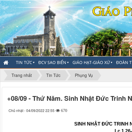
TIN TỨC
ĐCV SAO BIỂN
GIÁO HẠT-GIÁO XỨ
ĐOÀN T
▼
▼
▼
Trang nhất
Tin Tức
Phụng Vụ
+08/09 - Thứ Năm. Sinh Nhật Đức Trinh N
Chủ nhật - 04/09/2022 22:55
670
SINH NHẬT ÐỨC TRINH 
Lc 1,26