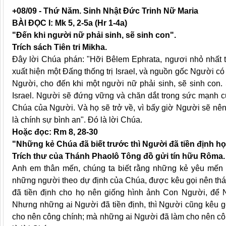
+08/09 - Thứ Năm. Sinh Nhật Đức Trinh Nữ Maria
BÀI ĐỌC I: Mk 5, 2-5a (Hr 1-4a)
"Đến khi người nữ phải sinh, sẽ sinh con".
Trích sách Tiên tri Mikha.
Đây lời Chúa phán: "Hỡi Bêlem Ephrata, ngươi nhỏ nhất 
xuất hiện một Đấng thống trị Israel, và nguồn gốc Người có
Người, cho đến khi một người nữ phải sinh, sẽ sinh con. 
Israel. Người sẽ đứng vững và chăn dắt trong sức mạnh c
Chúa của Người. Và họ sẽ trở về, vì bấy giờ Người sẽ nên 
là chính sự bình an". Đó là lời Chúa.
Hoặc đọc: Rm 8, 28-30
"Những kẻ Chúa đã biết trước thì Người đã tiền định họ
Trích thư của Thánh Phaolô Tông đồ gửi tín hữu Rôma.
Anh em thân mến, chúng ta biết rằng những kẻ yêu mến 
những người theo dự định của Chúa, được kêu gọi nên thán
đã tiền định cho họ nên giống hình ảnh Con Người, để 
Nhưng những ai Người đã tiền định, thì Người cũng kêu g
cho nên công chính; mà những ai Người đã làm cho nên côn