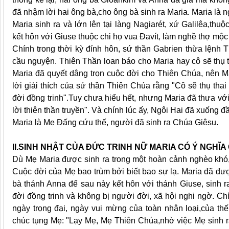
đã nhậm lời hai ông bà,cho ông bà sinh ra Maria. Maria là
Maria sinh ra và lớn lên tại làng Nagiarét, xứ Galilêa,thu
kết hôn với Giuse thuộc chi họ vua Ðavít, làm nghề thợ mộc
Chính trong thời kỳ đính hôn, sứ thần Gabrien thừa lệnh 
cầu nguyện. Thiên Thần loan báo cho Maria hay cô sẽ thụ 
Maria đã quyết dâng trọn cuộc đời cho Thiên Chúa, nên Ma
lời giải thích của sứ thần Thiên Chúa rằng "Cô sẽ thụ th
đời đồng trinh".Tuy chưa hiểu hết, nhưng Maria đã thưa với
lời thiên thần truyền". Và chính lúc ấy, Ngôi Hai đã xuống đ
Maria là Mẹ Ðấng cứu thế, người đã sinh ra Chúa Giêsu.
II.SINH NHẬT CỦA ÐỨC TRINH NỮ MARIA CÓ Ý NGHĨA 
Dù Mẹ Maria được sinh ra trong một hoàn cảnh nghèo khó,
Cuộc đời của Mẹ bao trùm bởi biết bao sự lạ. Maria đã đư
bà thánh Anna để sau này kết hôn với thánh Giuse, sinh 
đời đồng trinh và không bị người đời, xã hội nghi ngờ. Chí
ngày trọng đại, ngày vui mừng của toàn nhân loại,của thế
chúc tụng Mẹ: "Lạy Mẹ, Mẹ Thiên Chúa,nhờ việc Mẹ sinh ra