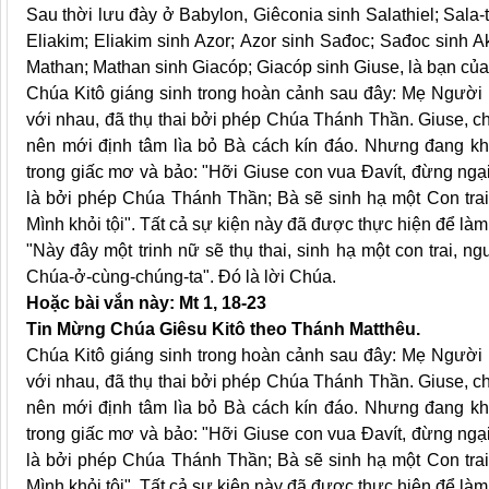
Sau thời lưu đày ở Babylon, Giêconia sinh Salathiel; Sala-
Eliakim; Eliakim sinh Azor; Azor sinh Sađoc; Sađoc sinh Ak
Mathan; Mathan sinh Giacóp; Giacóp sinh Giuse, là bạn của
Chúa Kitô giáng sinh trong hoàn cảnh sau đây: Mẹ Người l
với nhau, đã thụ thai bởi phép Chúa Thánh Thần. Giuse, c
nên mới định tâm lìa bỏ Bà cách kín đáo. Nhưng đang khi
trong giấc mơ và bảo: "Hỡi Giuse con vua Đavít, đừng ngạ
là bởi phép Chúa Thánh Thần; Bà sẽ sinh hạ một Con trai
Mình khỏi tội". Tất cả sự kiện này đã được thực hiện để làm
"Này đây một trinh nữ sẽ thụ thai, sinh hạ một con trai, n
Chúa-ở-cùng-chúng-ta". Đó là lời Chúa.
Hoặc bài vắn này: Mt 1, 18-23
Tin Mừng Chúa Giêsu Kitô theo Thánh Matthêu.
Chúa Kitô giáng sinh trong hoàn cảnh sau đây: Mẹ Người l
với nhau, đã thụ thai bởi phép Chúa Thánh Thần. Giuse, c
nên mới định tâm lìa bỏ Bà cách kín đáo. Nhưng đang khi
trong giấc mơ và bảo: "Hỡi Giuse con vua Đavít, đừng ngạ
là bởi phép Chúa Thánh Thần; Bà sẽ sinh hạ một Con trai
Mình khỏi tội". Tất cả sự kiện này đã được thực hiện để làm