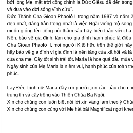
bởi lòng Mẹ, mặt trời công chính là Ðức Giêsu đã đến trong
và đưa vào đời sống vĩnh cửu".
Ðức Thánh Cha Gioan Phaolô II trong năm 1987 và năm 2
đẹp nhất, đáng trân trọng nhất là việc Ngài viếng mộ so
muốn gióng lên tiếng nói thâm sâu hãy hiếu thảo với cha
Nên, bảo vệ gia đình, làm cho gia đình hạnh phúc là đi
Cha Gioan Phaolô II, mọi người Kitô hữu trên thế giới hãy
hãy bảo vệ gia đình vì gia đình là nền tảng của xã hội và 
của cha mẹ. Cây tốt sinh trái tốt. Maria là hoa quả đầu mùa
Ngày sinh của Mẹ Maria là niềm vui, hạnh phúc của toàn th
phúc.
Lạy Ðức trinh nữ Maria đầy ơn phước,xin cầu bầu cho ch
trung tín và cậy trông vào Thiên Chúa Ba Ngôi.
Xin cho chúng con luôn biết nói lời xin vâng làm theo ý Chú
Xin cho chúng con cùng với Mẹ hát bài Magnificat ngợi kh