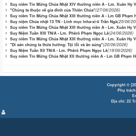
Suy niêm Tin Mừng Chúa Nhật XIV thường niên A - Lm. Xuân Hy 
(27/06/2026)
"Chúng ta thuộc về gia đình của Thiên Chúa"
Suy niêm Tin Mừng Chúa Nhật XIII thường niên A - Lm GB Phạm 
(25/06/20
Suy niệm Chúa nhật 13 TN - Linh mục Inha-xi-ô Trần Ngà
Suy niêm Tin Mừng Chúa Nhật XIII thường niên A - Lm. Xuân Hy 
(24/06/2026)
Suy Niệm Tuần XIII TN/A - Lm. Phêrô Phạm Ngọc Lê
Suy niêm Tin Mừng Chúa Nhật XIII thường niên A - Lm. Xuân Hy 
(20/06/2026)
"Di sản chúng ta thừa hưởng: Tội lỗi và ân sủng"
(19/06/2026)
Suy Niệm Tuần XII TN/A - Lm. Phêrô Phạm Ngọc Lê
Suy niêm Tin Mừng Chúa Nhật XII thường niên A - Lm GB Phạm H
Copyright © [20
Phụ trách:
E
Địa chỉ: 22 