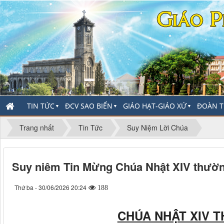
TIN TỨC
ĐCV SAO BIỂN
GIÁO HẠT-GIÁO XỨ
ĐOÀN T
▼
▼
▼
Trang nhất
Tin Tức
Suy Niệm Lời Chúa
Suy niêm Tin Mừng Chúa Nhật XIV thườ
Thứ ba - 30/06/2026 20:24
188
CHÚA NHẬT XIV 