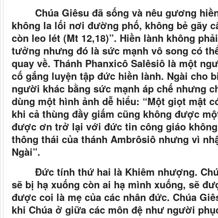
Chúa Giêsu đã sống và nêu gương hiền l
không la lối nơi đường phố, không bẻ gãy câ
còn leo lét (Mt 12,18)”. Hiền lành không ph
tưởng nhưng đó là sức mạnh vô song có thể
quay về. Thánh Phanxicô Salêsiô là một ngư
cố gắng luyện tập đức hiền lành. Ngài cho b
người khác bằng sức mạnh áp chế nhưng ch
dùng một hình ảnh dễ hiểu: “Một giọt mật c
khi cả thùng đầy giấm cũng không được một
được ơn trở lại với đức tin công giáo khôn
thông thái của thánh Ambrôsiô nhưng vì nhậ
Ngài”.
Đức tính thứ hai là Khiêm nhượng. Chúa
sẽ bị hạ xuống còn ai hạ mình xuống, sẽ đư
được coi là mẹ của các nhân đức. Chúa G
khi Chúa ở giữa các môn đệ như người phục