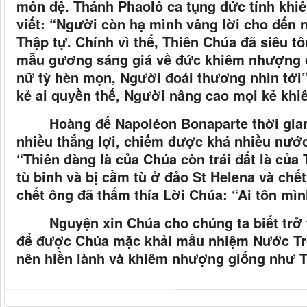
môn đệ. Thánh Phaolô ca tụng đức tính khi
viết: “Người còn hạ mình vâng lời cho đến n
Thập tự. Chính vì thế, Thiên Chúa đã siêu tô
mẫu gương sáng giá về đức khiêm nhượng 
nữ tỳ hèn mọn, Người đoái thương nhìn tới
kẻ ai quyền thế, Người nâng cao mọi kẻ khi
Hoàng đế Napoléon Bonaparte thời gia
nhiều thắng lợi, chiếm được khá nhiều nước
“Thiên đàng là của Chúa còn trái đất là của 
tù binh và bị cầm tù ở đảo St Helena và chế
chết ông đã thấm thía Lời Chúa: “Ai tôn mìn
Nguyện xin Chúa cho chúng ta biết tr
để được Chúa mặc khải mầu nhiệm Nước Trờ
nên hiền lành và khiêm nhượng giống như 