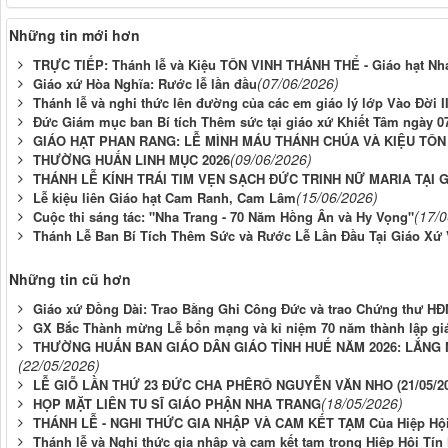
Những tin mới hơn
TRỰC TIẾP: Thánh lễ và Kiệu TÔN VINH THÁNH THỂ - Giáo hạt Nha 
(07/06/2026)
Giáo xứ Hòa Nghĩa: Rước lễ lần đầu
Thánh lễ và nghi thức lên đường của các em giáo lý lớp Vào Đời III
Đức Giám mục ban Bí tích Thêm sức tại giáo xứ Khiết Tâm ngày 07
GIÁO HẠT PHAN RANG: LỄ MÌNH MÁU THÁNH CHÚA VÀ KIỆU TÔN
(09/06/2026)
THƯỜNG HUẤN LINH MỤC 2026
THÁNH LỄ KÍNH TRÁI TIM VẸN SẠCH ĐỨC TRINH NỮ MARIA TẠI 
(15/06/2026)
Lễ kiệu liên Giáo hạt Cam Ranh, Cam Lâm
(17/
Cuộc thi sáng tác: "Nha Trang - 70 Năm Hồng Ân và Hy Vọng"
Thánh Lễ Ban Bí Tích Thêm Sức và Rước Lễ Lần Đầu Tại Giáo Xứ 
Những tin cũ hơn
Giáo xứ Đồng Dài: Trao Bằng Ghi Công Đức và trao Chứng thư HĐ
GX Bắc Thành mừng Lễ bổn mạng và kỉ niệm 70 năm thành lập gi
THƯỜNG HUẤN BAN GIÁO DÂN GIÁO TỈNH HUẾ NĂM 2026: LẮNG
(22/05/2026)
LỄ GIỖ LẦN THỨ 23 ĐỨC CHA PHÊRÔ NGUYỄN VĂN NHO (21/05/2003
(18/05/2026)
HỌP MẶT LIÊN TU SĨ GIÁO PHẬN NHA TRANG
THÁNH LỄ - NGHI THỨC GIA NHẬP VÀ CAM KẾT TẠM Của Hiệp Hội
Thánh lễ và Nghi thức gia nhập và cam kết tạm trong Hiệp Hội Tí