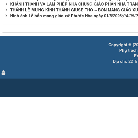
KHÁNH THÀNH VÀ LÀM PHÉP NHÀ CHUNG GIÁO PHẬN NHA TRANG
THÁNH LỄ MỪNG KÍNH THÁNH GIUSE THỢ – BỔN MẠNG GIÁO XỨ 
(04/05/
Hình ảnh Lễ bổn mạng giáo xứ Phước Hòa ngày 01/5/2026
Copyright © [20
Phụ trách:
E
Địa chỉ: 22 