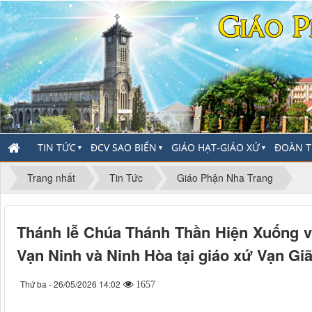
TIN TỨC
ĐCV SAO BIỂN
GIÁO HẠT-GIÁO XỨ
ĐOÀN T
▼
▼
▼
Trang nhất
Tin Tức
Giáo Phận Nha Trang
Thánh lễ Chúa Thánh Thần Hiện Xuống v
Vạn Ninh và Ninh Hòa tại giáo xứ Vạn Gi
Thứ ba - 26/05/2026 14:02
1657