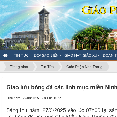
TIN TỨC
ĐCV SAO BIỂN
GIÁO HẠT-GIÁO XỨ
ĐOÀN T
▼
▼
▼
Trang nhất
Tin Tức
Giáo Phận Nha Trang
Giao lưu bóng đá các linh mục miền Ni
Thứ năm - 27/03/2025 07:30
1072
Sáng thứ năm, 27/3/2025 vào lúc 07h00 tại sân
lưu bóng đá của quý Cha Miền Ninh Thuận vớ