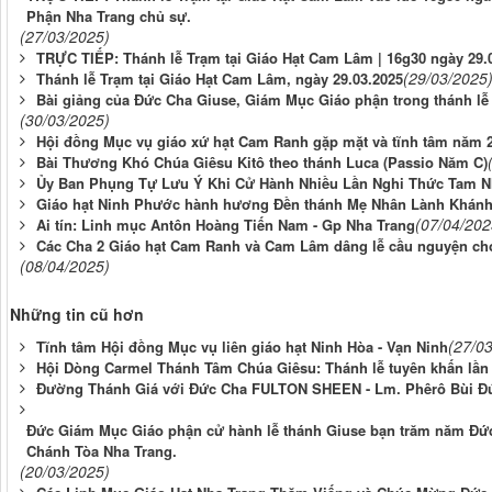
Phận Nha Trang chủ sự.
(27/03/2025)
TRỰC TIẾP: Thánh lễ Trạm tại Giáo Hạt Cam Lâm | 16g30 ngày 29.
(29/03/2025
Thánh lễ Trạm tại Giáo Hạt Cam Lâm, ngày 29.03.2025
Bài giảng của Đức Cha Giuse, Giám Mục Giáo phận trong thánh lễ 
(30/03/2025)
Hội đồng Mục vụ giáo xứ hạt Cam Ranh gặp mặt và tĩnh tâm năm 
Bài Thương Khó Chúa Giêsu Kitô theo thánh Luca (Passio Năm C)
Ủy Ban Phụng Tự Lưu Ý Khi Cử Hành Nhiều Lần Nghi Thức Tam N
Giáo hạt Ninh Phước hành hương Đền thánh Mẹ Nhân Lành Khánh
(07/04/202
Ai tín: Linh mục Antôn Hoàng Tiến Nam - Gp Nha Trang
Các Cha 2 Giáo hạt Cam Ranh và Cam Lâm dâng lễ cầu nguyện cho
(08/04/2025)
Những tin cũ hơn
(27/0
Tĩnh tâm Hội đồng Mục vụ liên giáo hạt Ninh Hòa - Vạn Ninh
Hội Dòng Carmel Thánh Tâm Chúa Giêsu: Thánh lễ tuyên khấn lần
Đường Thánh Giá với Đức Cha FULTON SHEEN - Lm. Phêrô Bùi Đứ
Đức Giám Mục Giáo phận cử hành lễ thánh Giuse bạn trăm năm Đức 
Chánh Tòa Nha Trang.
(20/03/2025)