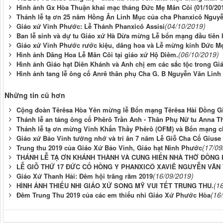
Hình ảnh Gx Hòa Thuận khai mạc tháng Đức Mẹ Mân Côi (01/10/20
Thánh lễ tạ ơn 25 năm Hồng Ân Linh Mục của cha Phanxicô Nguy
(04/10/2019)
Giáo xứ Vĩnh Phước: Lễ Thánh Phanxicô Assisi
Ban lễ sinh và dự tu Giáo xứ Hà Dừa mừng Lễ bổn mạng đầu tiên 
Giáo xứ Vĩnh Phước rước kiệu, dâng hoa và Lễ mừng kính Ðức M
(06/10/2019)
Hình ảnh Dâng Hoa Lễ Mân Côi tại giáo xứ Hộ Diêm.
Hình ảnh Giáo hạt Diên Khánh và Anh chị em các sắc tộc trong 
Hình ảnh tang lễ ông cố Anrê thân phụ Cha G. B Nguyễn Văn Linh
Những tin cũ hơn
Cộng đoàn Têrêsa Hòa Yên mừng lễ Bổn mạng Têrêsa Hài Ðồng Gi
Thánh lễ an táng ông cố Phêrô Trần Anh - Thân Phụ Nữ tu Anna 
Thánh lễ tạ ơn mừng Vĩnh Khấn Thầy Phêrô (OFM) và Bổn mạng c
Giáo xứ Bảo Vinh tưởng nhớ và tri ân 7 năm Lễ Giỗ Cha Cố Giuse 
(17/09
Trung thu 2019 của Giáo Xứ Bảo Vinh, Giáo hạt Ninh Phước
THÁNH LỄ TẠ ƠN KHÁNH THÀNH VÀ CUNG HIẾN NHÀ THỜ ĐỒNG
LỄ GIỖ THỨ 17 ĐỨC CỐ HỒNG Y PHANXICÔ XAVIÊ NGUYỄN VĂN
(16/09/2019)
Giáo Xứ Thanh Hải: Đêm hội trăng rằm 2019
(1
HÌNH ẢNH THIẾU NHI GIÁO XỨ SONG MỸ VUI TẾT TRUNG THU.
(16
Đêm Trung Thu 2019 của các em thiếu nhi Giáo Xứ Phước Hòa