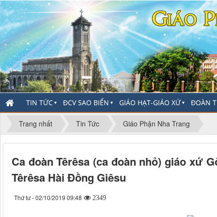
TIN TỨC
ĐCV SAO BIỂN
GIÁO HẠT-GIÁO XỨ
ĐOÀN T
▼
▼
▼
Trang nhất
Tin Tức
Giáo Phận Nha Trang
Ca đoàn Têrêsa (ca đoàn nhỏ) giáo xứ 
Têrêsa Hài Đồng Giêsu
Thứ tư - 02/10/2019 09:48
2349