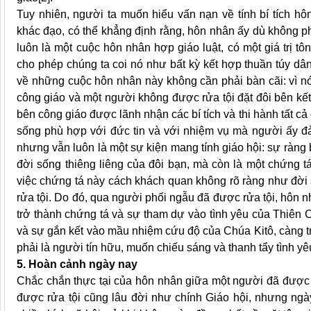
Tuy nhiên, người ta muốn hiểu vấn nạn về tính bí tích h
khác đạo, có thể khẳng định rằng, hôn nhân ấy dù không phả
luôn là một cuộc hôn nhân hợp giáo luật, có một giá trị tô
cho phép chúng ta coi nó như bất kỳ kết hợp thuần túy dâ
về những cuộc hôn nhân này không cần phải bàn cãi: vì n
công giáo và một người không được rửa tội đặt đôi bên kế
bên công giáo được lãnh nhận các bí tích và thi hành tất cả
sống phù hợp với đức tin và với nhiệm vụ mà người ấy đả
nhưng vẫn luôn là một sự kiện mang tính giáo hội: sự ràng 
đời sống thiêng liêng của đôi bạn, mà còn là một chứng 
việc chứng tá này cách khách quan không rõ ràng như đời 
rửa tội. Do đó, qua người phối ngẫu đã được rửa tội, hôn 
trở thành chứng tá và sự tham dự vào tình yêu của Thiên 
và sự gắn kết vào mầu nhiệm cứu độ của Chúa Kitô, càng t
phải là người tín hữu, muốn chiếu sáng và thanh tẩy tình y
5. Hoàn cảnh ngày nay
Chắc chắn thực tại của hôn nhân giữa một người đã được 
được rửa tội cũng lâu đời như chính Giáo hội, nhưng ngà