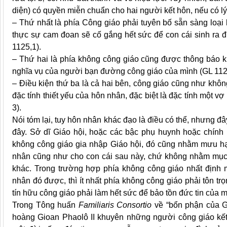
diện) có quyền miễn chuẩn cho hai người kết hôn, nếu có l
– Thứ nhất là phía Công giáo phải tuyên bố sẵn sàng loại 
thực sự cam đoan sẽ cố gắng hết sức để con cái sinh ra đ
1125,1).
– Thứ hai là phía không công giáo cũng được thông báo kị
nghĩa vụ của người bạn đường công giáo của mình (GL 112
– Điều kiện thứ ba là cả hai bên, công giáo cũng như khô
đặc tính thiết yếu của hôn nhân, đặc biệt là đặc tính một 
3).
Nói tóm lại, tuy hôn nhân khác đạo là điều có thể, nhưng đây
đây. Sở dĩ Giáo hội, hoặc các bậc phụ huynh hoặc chính
không công giáo gia nhập Giáo hội, đó cũng nhằm mưu hạ
nhân cũng như cho con cái sau này, chứ không nhằm mục 
khác. Trong trường hợp phía không công giáo nhất định 
nhân đó được, thì ít nhất phía không công giáo phải tôn tr
tín hữu công giáo phải làm hết sức để bảo tồn đức tin của m
Trong Tông huấn
Familiaris Consortio
về “bổn phận của G
hoàng Gioan Phaolô II khuyên những người công giáo kết