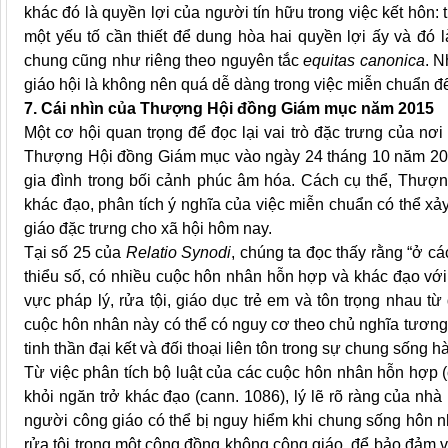
khác đó là quyền lợi của người tín hữu trong việc kết hôn
một yếu tố cần thiết để dung hòa hai quyền lợi ấy và đó 
chung cũng như riêng theo nguyên tắc
equitas canonica
. N
giáo hội là không nên quá dễ dàng trong việc miễn chuẩn đ
7. Cái nhìn của Thượng Hội đồng Giám mục năm 2015
Một cơ hội quan trọng để đọc lại vai trò đặc trưng của 
Thượng Hội đồng Giám mục vào ngày 24 tháng 10 năm 2015
gia đình trong bối cảnh phúc âm hóa. Cách cụ thể, Thượ
khác đạo, phân tích ý nghĩa của việc miễn chuẩn có thể xả
giáo đặc trưng cho xã hội hôm nay.
Tại số 25 của
Relatio Synodi
, chúng ta đọc thấy rằng “ở c
thiểu số, có nhiều cuộc hôn nhân hỗn hợp và khác đạo với
vực pháp lý, rửa tội, giáo dục trẻ em và tôn trọng nhau t
cuộc hôn nhân này có thể có nguy cơ theo chủ nghĩa tương
tinh thần đại kết và đối thoại liên tôn trong sự chung sống
Từ việc phân tích bộ luật của các cuộc hôn nhân hỗn hợp (
khỏi ngăn trở khác đạo (cann. 1086), lý lẽ rõ ràng của nhà 
người công giáo có thể bị nguy hiểm khi chung sống hôn 
rửa tội trong một cộng đồng không công giáo, để bảo đảm 