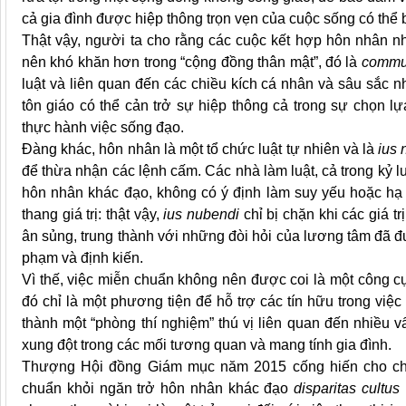
cả gia đình được hiệp thông trọn vẹn của cuộc sống có thể b
Thật vậy, người ta cho rằng các cuộc kết hợp hôn nhân n
nên khó khăn hơn trong “cộng đồng thân mật”, đó là
commun
luật và liên quan đến các chiều kích cá nhân và sâu sắc n
tôn giáo có thể cản trở sự hiệp thông cả trong sự chọn 
thực hành việc sống đạo.
Đàng khác, hôn nhân là một tổ chức luật tự nhiên và là
ius 
để thừa nhận các lệnh cấm. Các nhà làm luật, cả trong kỷ l
hôn nhân khác đạo, không có ý định làm suy yếu hoặc hạ 
thang giá trị: thật vậy,
ius nubendi
chỉ bị chặn khi các giá t
ân sủng, trung thành với những đòi hỏi của lương tâm đã 
phạm và định kiến.
Vì thế, việc miễn chuẩn không nên được coi là một công c
đó chỉ là một phương tiện để hỗ trợ các tín hữu trong việc
thành một “phòng thí nghiệm” thú vị liên quan đến nhiều
xung đột trong các mối tương quan và mang tính gia đình.
Thượng Hội đồng Giám mục năm 2015 cống hiến cho chú
chuẩn khỏi ngăn trở hôn nhân khác đạo
disparitas cultus