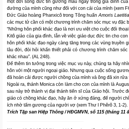
một đời sống đức tin gương mẫu ngay trong gia đình củ
đường của mình cũng như đối với con cái của mình (xem F
Đức Giáo hoàng Phanxicô trong Tông huấn
Amoris Laetiti
các mục tử cần có một chương trình chăm sóc mục vụ đặc b
“Những hôn phối khác đạo là nơi ưu việt cho cuộc đối thoại l
Kitô giáo của gia đình, lẫn về việc giáo dục đức tin cho con
hôn phối khác đạo ngày càng tăng trong các vùng truyền gi
lâu đời, đòi hỏi khẩn thiết phải có chương trình chăm sóc
khác nhau”. (AL 248).
Để thêm tin tưởng trong việc mục vụ này, chúng ta hãy n
hôn với một người ngoại giáo. Nhưng qua cuộc sống gươn
đã hoán cải được người chồng của mình và ông đã xin rửa t
Ngoài ra, thánh Monica còn làm cho con của mình là August
sau này trở thành vị đại thánh tiến sĩ của Giáo hội. Trư
giáo có chồng khác đạo, hãy ăn ở xứng đáng, để người chồ
ích nhờ tấm gương của người vợ (xem Thư I Phêrô 3, 1-2).
Trích
Tập san Hiệp Thông / HĐGMVN
, số 115 (tháng 11