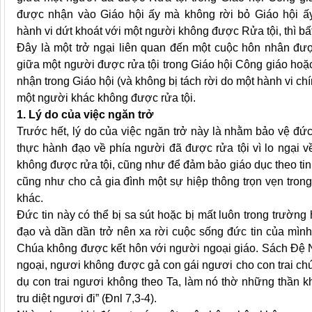
được nhận vào Giáo hội ấy mà không rời bỏ Giáo hội ấ
hành vi dứt khoát với một người không được Rửa tội, thì bất
Đây là một trở ngại liên quan đến một cuộc hôn nhân đư
giữa một người được rửa tội trong Giáo hội Công giáo ho
nhận trong Giáo hội (và không bị tách rời do một hành vi ch
một người khác không được rửa tội.
1. Lý do của việc ngăn trở
Trước hết, lý do của việc ngăn trở này là nhằm bảo vệ đức 
thực hành đạo về phía người đã được rửa tội vì lo ngại v
không được rửa tội, cũng như để đảm bảo giáo dục theo ti
cũng như cho cả gia đình một sự hiệp thông trọn vẹn trong
khác.
Đức tin này có thể bị sa sút hoặc bị mất luôn trong trườn
đạo và dần dần trở nên xa rời cuộc sống đức tin của mì
Chúa không được kết hôn với người ngoại giáo. Sách Đệ N
ngoại, ngươi không được gả con gái ngươi cho con trai chú
dụ con trai ngươi không theo Ta, làm nó thờ những thần k
tru diệt ngươi đi” (Đnl 7,3-4).