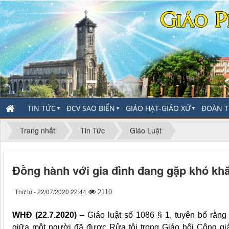
TIN TỨC
ĐCV SAO BIỂN
GIÁO HẠT-GIÁO XỨ
ĐOÀN T
▼
▼
▼
Trang nhất
Tin Tức
Giáo Luật
Đồng hành với gia đình đang gặp khó kh
Thứ tư - 22/07/2020 22:44
2110
WHĐ (22.7.2020)
– Giáo luật số 1086 § 1, tuyên bố rằng
giữa một người đã được Rửa tội trong Giáo hội Công gi