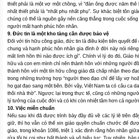
thiết phải là một vợ một chồng, vì “đàn ông được năm thê b
nhất thiết phải là “nhất phu nhất phụ”. Sự khác biệt tôn g
chúng có thể là nguồn gây nên căng thẳng trong cuộc sống 
người mất hạnh phúc hôn nhân.
9. Đức tin là một kho tàng cần được bảo vệ
Đối với tín hữu công giáo, đức tin là điều kiện tiên quyết đ
chung và hạnh phúc hôn nhân gia đình ở đời này nói riêng
mất linh hồn thì nào được ích gì”. Chính vì lý do đó, Giáo
hữu và con em mình chỉ nên thành hôn với những người đồ
thành hôn với một tín hữu công giáo đã chấp nhận theo đạo 
trong những trường hợp “người theo đạo chỉ để lấy vợ hoặc
họ gạt đạo sang một bên. Bởi vậy, Việt Nam ta có câu ca 
thôi nhà thờ”. Ngược lại trong thực tế, cũng có những ngư
lý tưởng của cuộc đời và có khi còn nhiệt tâm hơn cả ngườ
10. Việc miễn chuẩn
Nếu sau khi đã được trình bày đầy đủ về các lý lẽ trên đ
giữ, thì họ vẫn có thể xin giáo quyền chuẩn chước để đư
giáo, trong khoản 1086, triệt 1 xác định rằng hôn nhân g
rửa tội bị coi như bất thành và vô hiệu lực. Tuy nhiên, 