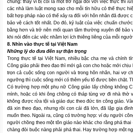
chung: thay vì bị coi là một trở ngại đối với việc thực thi
iu
các nhà làm luật mong sao cho mỗi tín hữu có thể thực hiệ
bất hợp pháp nào có thể xảy ra đối với hôn nhân đã được 
bảo vệ cách tốt nhất. Do đó, kỷ luật của việc chuẩn chư
bằng hơn và trở nên mối quan tâm thường xuyên để bảo
khi nói đến các việc nhằm lợi ích thiêng liêng của mỗi người
8. Nhìn vào thực tế tại Việt Nam
Những lý do đưa đến sự thận trọng
Trong thực tế tại Việt Nam, nhiều bậc cha mẹ và chính t
Công giáo phải theo đạo thì mới gả con cho hoặc mới chịu kế
trọn cả cuộc sống con người và trong hôn nhân, hai vợ c
ngưỡng thì cuộc sống mới có thêm yếu tố được bền chặt. T
Có trường hợp một phụ nữ Công giáo lấy chồng không Côn
mình, hoặc có khi ông chồng có tháp tùng vợ đi nhà thờ 
không được rửa tội và giáo dục theo đức tin công giáo. 
đã xin theo đạo, nhưng rồi con cái đã lớn, đã lập gia đì
muốn theo. Ngoài ra, cũng có trường hợp: ví dụ người công 
người chồng theo một tôn giáo nào khác cho rằng phá thai c
chàng đòi buộc nàng phải phá thai. Hay trường hợp một ng