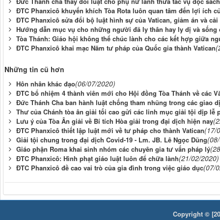
Đức Thánh cha thay đổi luật cho phụ nữ lãnh thừa tác vụ đọc sách
ĐTC Phanxicô khuyến khích Tòa Rota luôn quan tâm đến lợi ích củ
ĐTC Phanxicô sửa đổi bộ luật hình sự của Vatican, giảm án và cả
Hướng dẫn mục vụ cho những người đã ly thân hay ly dị và sống 
Tòa Thánh: Giáo hội không thể chúc lành cho các kết hợp giữa ng
(
ĐTC Phanxicô khai mạc Năm tư pháp của Quốc gia thành Vatican
Những tin cũ hơn
(06/07/2020)
Hôn nhân khác đạo
ĐTC bổ nhiệm 4 thành viên mới cho Hội đồng Tòa Thánh về các V
Đức Thánh Cha ban hành luật chống tham nhũng trong các giao dịc
Thư của Chánh tòa ân giải tối cao gửi các linh mục giải tội dịp lễ
(2
Lưu ý của Tòa Ân giải về Bí tích Hòa giải trong đại dịch hiện nay
(17/
ĐTC Phanxicô thiết lập luật mới về tư pháp cho thành Vatican
(08
Giải tội chung trong đại dịch Covid-19 - Lm. JB. Lê Ngọc Dũng
(2
Giáo phận Roma khai sinh nhóm các chuyên gia tư vấn pháp lý
(21/02/2020)
ĐTC Phanxicô: Hình phạt giáo luật luôn để chữa lành
(07/
ĐTC Phanxicô đề cao vai trò của gia đình trong việc giáo dục
Copyright © [20