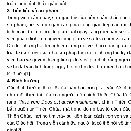
tuân theo hình thức giáo luật.
3. Tiên liệu và sư phạm
Trong viễn cảnh này, sự ngăn trở của hôn nhân khác đạo có
sư phạm, bởi vì nó ngăn cản phía công giáo tiếp cận một l
tích, mặc dù trên thực tế giáo luật ngày càng giới hạn sự c
việc phân định của người công giáo về sự lựa chọn và cam 
Do đó, những bất lợi nghiêm trọng đối với hôn nhân giữa 
luật lệ đã được các nhà lập pháp làm ra từ những thế kỷ đầu
việc bảo vệ quyền thiêng liêng, do việc giả định rằng ngư
sẽ bị đặt vào tình trạng nguy hiểm cho đức tin khiến họ kh
Kitô hữu
[1].
4. Định hướng
Các định hướng thực tế của thần học trong các vấn đề bí tí
như một thực tại của con người, có chính Thiên Chúa là t
ràng:
“Ipse vero Deus est auctor matrimonii”
, chính Thiên 
bắt nguồn từ Thiên Chúa, mà trong đó nó bày tỏ cách đặc 
Thiên Chúa, nơi nó tìm thấy sự kiện toàn cách trọn vẹn và
của Giáo hội. Trong viễn cảnh ấy, người ta có thể nói về tí
giáo
[2].