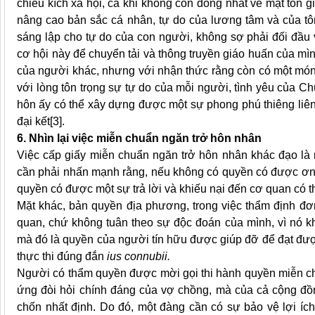
chiều kích xã hội, cả khi không còn đồng nhất về mặt tôn 
nâng cao bản sắc cá nhân, tự do của lương tâm và của tô
sáng lập cho tự do của con người, không sợ phải đối đầu 
cơ hội này để chuyển tải và thông truyền giáo huấn của m
của người khác, nhưng với nhận thức rằng còn có một món
với lòng tôn trọng sự tự do của mỗi người, tình yêu của C
hôn ấy có thể xây dựng được một sự phong phú thiêng liên
đại kết[3].
6. Nhìn lại việc miễn chuẩn ngăn trở hôn nhân
Việc cấp giấy miễn chuẩn ngăn trở hôn nhân khác đạo là
cần phải nhấn mạnh rằng, nếu không có quyền có được ơn s
quyền có được một sự trả lời và khiếu nại đến cơ quan có th
Mặt khác, bản quyền địa phương, trong việc thẩm định đơn
quan, chứ không tuân theo sự độc đoán của mình, vì nó k
mà đó là quyền của người tín hữu được giúp đỡ để đạt được 
thực thi đúng đắn
ius connubii.
Người có thẩm quyền được mời gọi thi hành quyền miễn ch
ứng đòi hỏi chính đáng của vợ chồng, mà của cả cộng đồn
chốn nhất định. Do đó, một đàng cần có sự bảo vệ lợi ích 