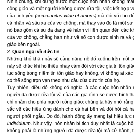
Nhìn chung, khi đứng trước một cuộc hôn nhân không mang
công giáo và một người không được rửa tội, việc kết hợp 
của tình yêu
(communitas vitae et amoris)
mà đối với họ đó
cá nhân và sâu xa của vợ chồng, mà thay vào đó là một sự k
nó bao gồm cả sự đa dạng về hành vi liên quan đến các kh
của vợ chồng, chẳng hạn như về số con được sinh ra và g
giáo bên ngoài.
2. Quan ngại về đức tin
Những khó khăn này sẽ càng nặng nề đổ xuống trên một tr
này sẽ khác khi họ thiếu nhạy cảm đối với các giá trị tôn gi
tục sống trong niềm tin tôn giáo hay không, vì không ai xá
có thể sống trọn vẹn theo nhu cầu của đức tin của họ.
Tuy nhiên, điều đó không có nghĩa là các cuộc hôn nhân n
người đã được rửa tội và của các gia đình sẽ được hình th
chỉ nhằm cho phía người công giáo: chúng ta hãy nhớ rằng 
sắc về các hiệu ứng dành cho cả hai bên và đòi hỏi cả h
người phối ngẫu. Do đó, hành động ấy mang lại hiệu lực n
individuum
. Như vậy, hôn nhân bí tích duy nhất là cuộc h
không phải là những người đã được rửa tội mà cử hành, th