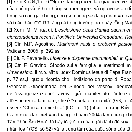
[1]
xem Xh 34,15-16 “Ngươi không được lập giao ước với dâ
của chúng và tế họ, chúng sẽ mời ngươi và ngươi sẽ ăn đồ
trong số con gái chúng, con gái chúng sẽ đàng điếm với cá
với các thần đó”. Rõ ràng cả trong trường hợp này: Ông Ma
[2]
Xem. M. Mingardi,
L’esclusione della dignità sacramen
giurisprudenza recenti, Pontificia Università Gregoriana, R
[3]
Cfr. M.P. Agostino,
Matrimoni misti e problemi pastor
Vaticano, 2005, p. 292 ss.
[4]
Cfr. P. Pavanello,
Licenze e dispense matrimoniali, in Quad
[5]
Cfr. F. Gravino, Sinodo sulla famiglia e matrimoni mis
Umanesimo.
Il m.p. Mitis Iudex Dominus Iesus di Papa Fran
p. 77 ss.,il quale ricorda che l’indizione da parte di Pap
Generale Straordinaria del Sinodo dei Vescovi dedicata
dell’evangelizzazione” aveva già manifestato l’intenz
all’esperienza familiare, che è “scuola di umanità” (GS, n. 52)
essere “Chiesa domestica” (LG, n. 11) (nhắc lại rằng Đ
Giám mục đặc biệt vào tháng 10 năm 2004 dành riêng cho
Tân Phúc Âm Hóa” đã bày tỏ ý định của ngài dành để suy tư
nhân loại” (GS, số 52) và là trung tâm của cuộc sống của tất 