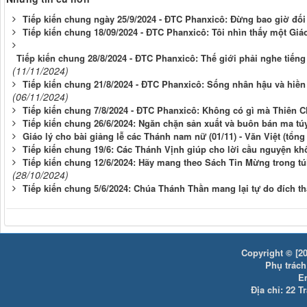
Tiếp kiến chung ngày 25/9/2024 - ĐTC Phanxicô: Đừng bao giờ đối
Tiếp kiến chung 18/09/2024 - ĐTC Phanxicô: Tôi nhìn thấy một Gi
Tiếp kiến chung 28/8/2024 - ĐTC Phanxicô: Thế giới phải nghe tiếng
(11/11/2024)
Tiếp kiến chung 21/8/2024 - ĐTC Phanxicô: Sống nhân hậu và hiền
(06/11/2024)
Tiếp kiến chung 7/8/2024 - ĐTC Phanxicô: Không có gì mà Thiên
Tiếp kiến chung 26/6/2024: Ngăn chặn sản xuất và buôn bán ma tú
Giáo lý cho bài giảng lễ các Thánh nam nữ (01/11) - Văn Việt (tổng
Tiếp kiến chung 19/6: Các Thánh Vịnh giúp cho lời cầu nguyện khô
Tiếp kiến chung 12/6/2024: Hãy mang theo Sách Tin Mừng trong tú
(28/10/2024)
Tiếp kiến chung 5/6/2024: Chúa Thánh Thần mang lại tự do đích th
Copyright © [20
Phụ trách:
E
Địa chỉ: 22 