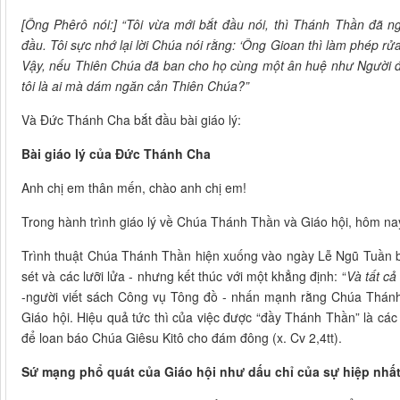
[Ông Phêrô nói:] “Tôi vừa mới bắt đầu nói, thì Thánh Thần đã 
đầu. Tôi sực nhớ lại lời Chúa nói rằng: ‘Ông Gioan thì làm phép r
Vậy, nếu Thiên Chúa đã ban cho họ cùng một ân huệ như Người đã 
tôi là ai mà dám ngăn cản Thiên Chúa?”
Và Đức Thánh Cha bắt đầu bài giáo lý:
Bài giáo lý của Đức Thánh Cha
Anh chị em thân mến, chào anh chị em!
Trong hành trình giáo lý về Chúa Thánh Thần và Giáo hội, hôm n
Trình thuật Chúa Thánh Thần hiện xuống vào ngày Lễ Ngũ Tuần bắ
sét và các lưỡi lửa - nhưng kết thúc với một khẳng định: “
Và tất c
-người viết sách Công vụ Tông đồ - nhấn mạnh rằng Chúa Thá
Giáo hội. Hiệu quả tức thì của việc được “đầy Thánh Thần” là các 
để loan báo Chúa Giêsu Kitô cho đám đông (x. Cv 2,4tt).
Sứ mạng phổ quát của Giáo hội như dấu chỉ của sự hiệp nhất