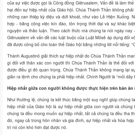
của sự việc được gọi là Công đồng Giêrusalem. Vấn đề là làm thế
hại đến sự hiệp nhất của Giáo hội. Chúa Thánh Thần không phải 
những can thiệp kỳ diệu và dứt khoát, như vào Lễ Hiện Xuống. Ng
hợp - bằng công việc kín đáo, tôn trọng thời đại và sự khác bi
nguyện và thảo luận. Theo cách thức mà chúng ta nói ngày nay - 
Giêrusalem về vấn đề các luật buộc của Luật Môsê áp dụng đối vớ
đã được công bố cho toàn thể Giáo hội bằng những lời nổi tiếng: 
Thánh Augustinô giải thích sự hiệp nhất do Chúa Thánh Thần mang 
gì đối với thân xác con người thì Chúa Thánh Thần là thế đối với
được điều gì đó quan trọng. Chúa Thánh Thần không mang lại sự
giản ra lệnh cho chúng ta phải hiệp nhất. Chính Người là “mối dây 
Hiệp nhất giữa con người không được thực hiện trên bàn ăn
Như thường lệ, chúng ta kết thúc bằng một suy nghĩ giúp chúng t
hiệp nhất của Giáo hội là sự hiệp nhất giữa con người và chúng 
chúng ta đều mong muốn sự hiệp nhất, tất cả chúng ta đều tha th
đó, ngay cả trong hôn nhân và gia đình, sự hiệp nhất và hòa hợp
trì nó còn khó hơn đạt được nó.