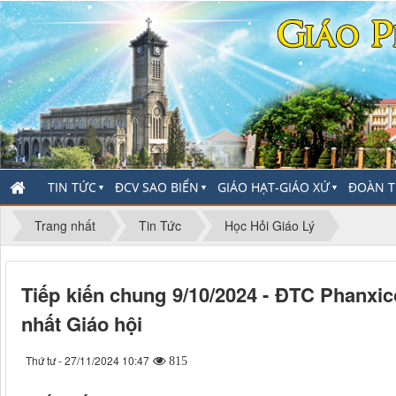
TIN TỨC
ĐCV SAO BIỂN
GIÁO HẠT-GIÁO XỨ
ĐOÀN T
▼
▼
▼
Trang nhất
Tin Tức
Học Hỏi Giáo Lý
Tiếp kiến chung 9/10/2024 - ĐTC Phanxi
nhất Giáo hội
Thứ tư - 27/11/2024 10:47
815