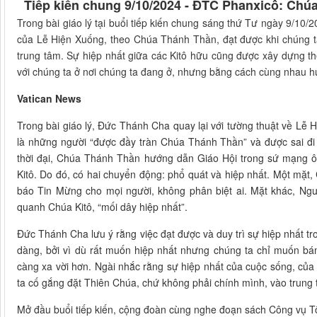
Tiếp kiến chung 9/10/2024 - ĐTC Phanxicô: Chú
Trong bài giáo lý tại buổi tiếp kiến chung sáng thứ Tư ngày 9/10
của Lễ Hiện Xuống, theo Chúa Thánh Thần, đạt được khi chúng t
trung tâm. Sự hiệp nhất giữa các Kitô hữu cũng được xây dựng t
với chúng ta ở nơi chúng ta đang ở, nhưng bằng cách cùng nhau hư
Vatican News
Trong bài giáo lý, Đức Thánh Cha quay lại với tường thuật về Lễ
là những người “được đầy tràn Chúa Thánh Thần” và được sai đi 
thời đại, Chúa Thánh Thần hướng dẫn Giáo Hội trong sứ mạng ô
Kitô. Do đó, có hai chuyển động: phổ quát và hiệp nhất. Một mặt,
báo Tin Mừng cho mọi người, không phân biệt ai. Mặt khác, Ngư
quanh Chúa Kitô, “mối dây hiệp nhất”.
Đức Thánh Cha lưu ý rằng việc đạt được và duy trì sự hiệp nhất tr
dàng, bởi vì dù rất muốn hiệp nhất nhưng chúng ta chỉ muốn bá
càng xa vời hơn. Ngài nhắc rằng sự hiệp nhất của cuộc sống, củ
ta cố gắng đặt Thiên Chúa, chứ không phải chính mình, vào trung
Mở đầu buổi tiếp kiến, cộng đoàn cùng nghe đoạn sách Công vụ T