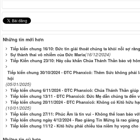
Những tin mới hơn
Tiếp kiến chung 16/10: Đức tin giải thoát chúng ta khỏi nỗi sợ rằn
(16/12/2024)
Sự thành thai vô nhiễm của Đức Maria
Tiếp Kiến chung 23/10: Hãy cầu khẩn Chúa Thánh Thần bảo vệ hôn
Tiếp kiến chung 30/10/2024 - ĐTC Phanxicô: Thêm Sức không phải là
hội
(05/01/2025)
Tiếp kiến chung 6/11/2024 - ĐTC Phanxicô: Chúa Thánh Thần giúp 
Tiếp kiến chung 13/11 - ĐTC Phanxicô: Đức Mẹ dẫn chúng ta đến 
Tiếp kiến chung 20/11/2024 - ĐTC Phanxicô: Không có Kitô hữu h
(10/01/2025)
Tiếp kiến chung 27/11: Phúc Âm là tin vui - Không thể loan báo v
Tiếp kiến chung ngày 4/12/2024 - Rao giảng Tin Mừng là rao giản
Tiếp kiến chung 11/12 - Kitô hữu phải chiếu tỏa niềm hy vọng cho
Những tin cũ hơn