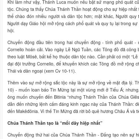
Khi làm như vậy, Thánh Luca muốn nêu bật sứ mạng phổ quát của
tộc. Chúng ta thấy Chúa Thánh Thần hoạt động cho sự hiệp nhất th
thể chào đón nhiều người và dân tộc hơn; mặt khác, Người quy 
Người dạy Giáo hội mở rộng cách phổ quát và quy tụ lại trong sự
hội.
Chuyển động đầu tiên trong hai chuyển động - tính phổ quát -
Cornelio hoán cải. Vào ngày Lễ Ngũ Tuần, các Tông đồ đã công 
theo luật Môsê, bất kể họ thuộc dân tộc nào. Cần phải có một “Lễ N
đại đội trưởng Cornelio, để khuyến khích các Tông đồ mở rộng ch
Thái và dân ngoại (xem Cv 10-11).
Thêm vào sự mở rộng sắc tộc này là sự mở rộng về mặt địa lý. T
10) - muốn loan báo Tin Mừng tại một vùng mới ở Tiểu Á; nhưng
ông muốn chuyển đến Bitinia “nhưng Thánh Thần của Chúa Giêsu
dẫn đến những lệnh cấm đáng kinh ngạc này của Thánh Thần: đê
đến Makêđônia. Vì thế Tin Mừng đã rời bỏ quê hương Châu Á và t
Chúa Thánh Thần tạo là “mối dây hiệp nhất”
Chuyển động thứ hai của Chúa Thánh Thần - Đấng tạo nên sự hiệ