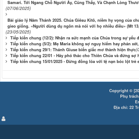
Samari. Tới Ngang Chỗ Người Ấy, Cũng Thấy, Và Chạnh Lòng Thươn
(07/06/2025)
Bài giáo lý Năm Thánh 2025. Chúa Giêsu Kitô, niềm hy vọng của chú
gieo giống. «Người dùng dụ ngôn mà nói với họ nhiều điều» (Mt 13,
(23/05/2025)
Tiếp kiến chung (12/2): Nhận ra sức mạnh của Chúa trong sự yếu 
Tiếp kiến chung (5/2): Mẹ Maria không sợ nguy hiểm hay phán xét,
(
Tiếp kiến chung 29/1: Thánh Giuse biến giấc mơ thành hiện thực
Tiếp kiến chung 22/01 - Hãy phó thác cho Thiên Chúa và đừng sợ 
Tiếp kiến chung 15/01/2025 - Đừng đồng lõa với tệ nạn bóc lột trẻ
Copyright © [20
Phụ trách:
E
Địa chỉ: 22 