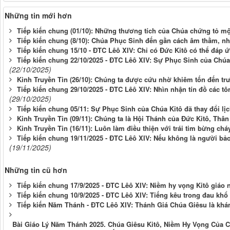
Những tin mới hơn
Tiếp kiến chung (01/10): Những thương tích của Chúa chứng tỏ mộ
Tiếp kiến chung (8/10): Chúa Phục Sinh đến gần cách âm thầm, n
Tiếp kiến chung 15/10 - ĐTC Lêô XIV: Chỉ có Đức Kitô có thể đáp 
Tiếp kiến chung 22/10/2025 - ĐTC Lêô XIV: Sự Phục Sinh của Ch
(22/10/2025)
Kinh Truyền Tin (26/10): Chúng ta được cứu nhờ khiêm tốn đến tr
Tiếp kiến chung 29/10/2025 - ĐTC Lêô XIV: Nhìn nhận tín đồ các t
(29/10/2025)
Tiếp kiến chung 05/11: Sự Phục Sinh của Chúa Kitô đã thay đổi lịc
Kinh Truyền Tin (09/11): Chúng ta là Hội Thánh của Đức Kitô, Thâ
Kinh Truyền Tin (16/11): Luôn làm điều thiện với trái tim bừng chá
Tiếp kiến chung 19/11/2025 - ĐTC Lêô XIV: Nếu không là người bảo
(19/11/2025)
Những tin cũ hơn
Tiếp kiến chung 17/9/2025 - ĐTC Lêô XIV: Niềm hy vọng Kitô giáo n
Tiếp kiến chung 10/9/2025 - ĐTC Lêô XIV: Tiếng kêu trong đau khổ 
Tiếp kiến Năm Thánh - ĐTC Lêô XIV: Thánh Giá Chúa Giêsu là khám
Bài Giáo Lý Năm Thánh 2025. Chúa Giêsu Kitô, Niềm Hy Vọng Của Ch