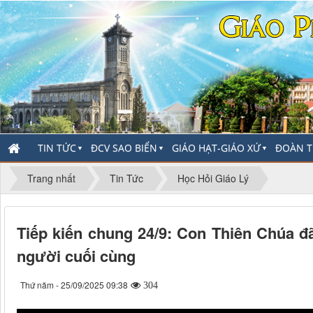
TIN TỨC
ĐCV SAO BIỂN
GIÁO HẠT-GIÁO XỨ
ĐOÀN T
▼
▼
▼
Trang nhất
Tin Tức
Học Hỏi Giáo Lý
Tiếp kiến chung 24/9: Con Thiên Chúa đã
người cuối cùng
Thứ năm - 25/09/2025 09:38
304