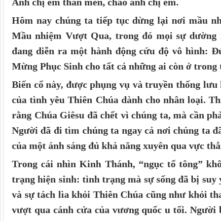
Anh chị em thân mến, chào anh chị em.
Hôm nay chúng ta tiếp tục dừng lại nơi mầu n
Mầu nhiệm Vượt Qua, trong đó mọi sự dường n
đang diễn ra một hành động cứu độ vô hình: Đứ
Mừng Phục Sinh cho tất cả những ai còn ở trong t
Biến cố này, được phụng vụ và truyền thống lưu l
của tình yêu Thiên Chúa dành cho nhân loại. Thậ
rằng Chúa Giêsu đã chết vì chúng ta, mà cần phả
Người đã đi tìm chúng ta ngay cả nơi chúng ta 
của một ánh sáng đủ khả năng xuyên qua vực thẳ
Trong cái nhìn Kinh Thánh, “ngục tổ tông” khô
trạng hiện sinh: tình trạng mà sự sống đã bị suy y
và sự tách lìa khỏi Thiên Chúa cũng như khỏi th
vượt qua cánh cửa của vương quốc u tối. Người 