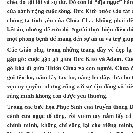
chết do tội lỗi và sự dữ. Đó còn là “địa ngục” hằ
của gánh nặng cuộc sống. Đức Kitô bước vào tất 
chúng ta tình yêu của Chúa Cha: không phải để 
kết án, nhưng để cứu độ. Người thực hiện điều đ
một phòng bệnh để mang đến sự an ủi và trợ giúp
Các Giáo phụ, trong những trang đầy vẻ đẹp lạ
gặp gỡ: cuộc gặp gỡ giữa Đức Kitô và Ađam. Cuộ
gỡ khả dĩ giữa Thiên Chúa và con người. Chúa đ
gọi tên họ, nắm lấy tay họ, nâng họ dậy, đưa họ 
vẹn uy quyền, nhưng cũng với sự dịu dàng vô bi
rằng mình không còn được yêu thương.
Trong các bức họa Phục Sinh của truyền thống 
cánh cửa ngục tổ tông, rồi vươn tay nắm lấy c
chính mình, không chỉ sống lại cho riêng mình