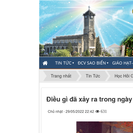
TIN TỨC
ĐCV SAO BIỂN
GIÁO HẠT
▼
▼
Trang nhất
Tin Tức
Học Hỏi G
Ðiều gì đã xảy ra trong ngày
Chủ nhật - 29/05/2022 22:42
631