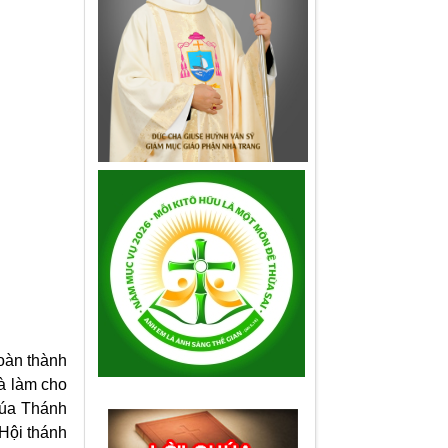
oàn thành
và làm cho
húa Thánh
 Hội thánh