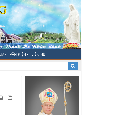
HÚA
VĂN KIỆN
LIÊN HỆ
▼
▼