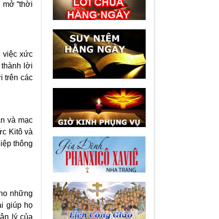
 mở “thời
 việc xức
thành lời
 trên các
ần và mạc
c Kitô và
iệp thông
cho những
ài giúp họ
ân lý của