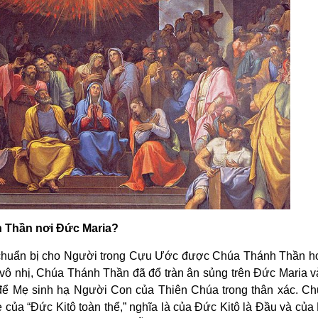
h Thần nơi Ðức Maria?
 chuẩn bị cho Người trong Cựu Ước được Chúa Thánh Thần h
 vô nhị, Chúa Thánh Thần đã đổ tràn ân sủng trên Ðức Maria 
 để Mẹ sinh hạ Người Con của Thiên Chúa trong thân xác. C
của “Ðức Kitô toàn thể,” nghĩa là của Ðức Kitô là Ðầu và của