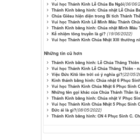
(06/06/
Vui học Thánh Kinh Lễ Chúa Ba Ngôi
Thánh Kinh bằng hình: Chúa nhật Lễ Chúa B
Chúa Giêsu hiện diện trong Bí tích Thánh Th
Vui học Thánh Kinh Lễ Mình Máu Thánh Chú
Thánh Kinh bằng hình: Chúa nhật Mình Máu
(19/06/2022)
Kế nhiệm tông truyền là gì?
Vui học Thánh Kinh Chúa Nhật XIII thường n
Những tin cũ hơn
Thánh Kinh bằng hình: Lễ Chúa Thăng Thiên
Vui học Thánh Kinh Lễ Chúa Thăng Thiên - 
(22/05/2
Việc Ðức Kitô lên trời có ý nghĩa gì?
Kinh thánh bằng hình: Chúa nhật 6 Phục Sin
Vui học Thánh Kinh Chúa Nhật 6 Phục Sinh 
Những tên gọi khác của Chúa Thánh Thần là 
Thánh Kinh bằng hình: Chúa nhật V Phục Si
Vui học Thánh Kinh Chúa Nhật 5 Phục Sinh 
(08/05/2022)
Đức ái là gì?
Thánh Kinh bằng hình: CN 4 Phục Sinh C. C