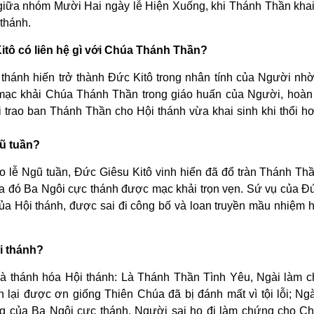
 giữa nhóm Mười Hai ngày lễ Hiện Xuống, khi Thánh Thần khai
 thánh.
Kitô có liên hệ gì với Chúa Thánh Thần?
thánh hiến trở thành Ðức Kitô trong nhân tính của Người nhờ
ạc khải Chúa Thánh Thần trong giáo huấn của Người, hoàn 
trao ban Thánh Thần cho Hội thánh vừa khai sinh khi thổi hơi
gũ tuần?
 lễ Ngũ tuần, Ðức Giêsu Kitô vinh hiển đã đổ tràn Thánh Th
ua đó Ba Ngôi cực thánh được mạc khải trọn vẹn. Sứ vụ của Ðứ
a Hội thánh, được sai đi công bố và loan truyền mầu nhiệm h
i thánh?
và thánh hóa Hội thánh: Là Thánh Thần Tình Yêu, Ngài làm 
 lại được ơn giống Thiên Chúa đã bị đánh mất vì tội lỗi; Ng
g của Ba Ngôi cực thánh. Người sai họ đi làm chứng cho Ch