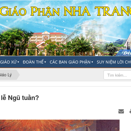
-GIÁO XỨ
ĐOÀN THỂ
CÁC BAN GIÁO PHẬN
SUY NIỆM LỜI C
▼
▼
▼
iáo Lý
 lễ Ngũ tuần?