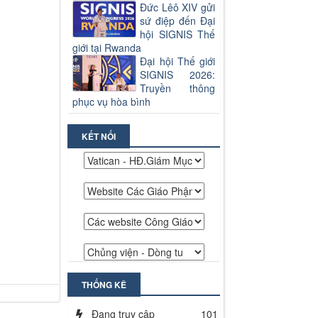
Đức Lêô XIV gửi
sứ điệp đến Đại
hội SIGNIS Thế
giới tại Rwanda
Đại hội Thế giới
SIGNIS 2026:
Truyền thông
phục vụ hòa bình
KẾT NỐI
THỐNG KÊ
Đang truy cập
101