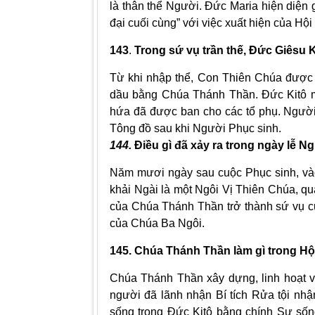
là thân thể Người. Ðức Maria hiện diện
đại cuối cùng” với việc xuất hiện của Hội
143
.
Trong sứ vụ trần thế, Ðức Giêsu 
Từ khi nhập thể, Con Thiên Chúa được 
dầu bằng Chúa Thánh Thần. Ðức Kitô m
hứa đã được ban cho các tổ phụ. Người 
Tông đồ sau khi Người Phục sinh.
144.
Ðiều gì đã xảy ra trong ngày lễ N
Năm mươi ngày sau cuộc Phục sinh, vào
khải Ngài là một Ngôi Vị Thiên Chúa, q
của Chúa Thánh Thần trở thành sứ vụ củ
của Chúa Ba Ngôi.
145.
Chúa Thánh Thần làm gì trong Hộ
Chúa Thánh Thần xây dựng, linh hoạt 
người đã lãnh nhận Bí tích Rửa tội nhận
sống trong Ðức Kitô bằng chính Sự sốn