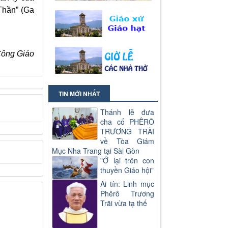
Thần” (Ga
Công Giáo
TIN MỚI NHẤT
Thánh lễ đưa
cha cố PHÊRÔ
TRƯƠNG TRÃI
về Tòa Giám
Mục Nha Trang tại Sài Gòn
"Ở lại trên con
thuyền Giáo hội"
Ai tín: Linh mục
Phêrô Trương
Trãi vừa tạ thế