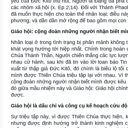
yêu của Đức Kitô thu hút, Người là Đấng đã phá
các nhóm xã hội (x. Ep 2,14). Đối với Thánh Phao
đã muốn thực hiện cho toàn thể nhân loại; điều n
phương, và dần dần mở rộng để bao gồm mọi con n
Giáo hội: cộng đoàn những người nhận biết mì
Nhân loại ở trong tình trạng bị phân mảnh không 
khát vọng hướng tới hiệp nhất. Chính trong hoàn 
Chúa Thánh Thần, Người chiến thắng các lực lượn
nhau cử hành, sau khi đã tin vào lời loan báo T
xuất từ thập giá Đức Kitô, đó chính là biểu lộ tố
mình được Thiên Chúa triệu tập lại với nhau. Vì 
cộng đoàn những người nhận biết mình được kêu 
đó giữa mầu nhiệm này và Giáo hội: Giáo hội chí
được.
Giáo hội là dấu chỉ và công cụ kế hoạch cứu đ
Sự triệu tập này, vì được Thiên Chúa thực hiện, 
nhưng được định hướng trở thành kinh nghiệm củ