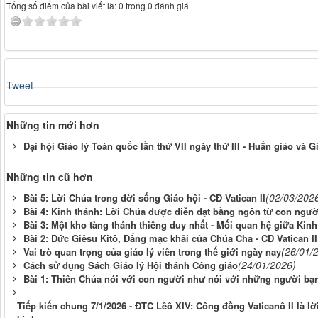
Tổng số điểm của bài viết là: 0 trong 0 đánh giá
Tweet
Những tin mới hơn
Đại hội Giáo lý Toàn quốc lần thứ VII ngày thứ III - Huấn giáo và G
Những tin cũ hơn
(02/03/202
Bài 5: Lời Chúa trong đời sống Giáo hội - CĐ Vatican II
Bài 4: Kinh thánh: Lời Chúa được diễn đạt bằng ngôn từ con người
Bài 3: Một kho tàng thánh thiêng duy nhất - Mối quan hệ giữa Kinh
Bài 2: Đức Giêsu Kitô, Đấng mạc khải của Chúa Cha - CĐ Vatican II
(26/01/
Vai trò quan trọng của giáo lý viên trong thế giới ngày nay
(24/01/2026)
Cách sử dụng Sách Giáo lý Hội thánh Công giáo
Bài 1: Thiên Chúa nói với con người như nói với những người bạn 
Tiếp kiến chung 7/1/2026 - ĐTC Lêô XIV: Công đồng Vaticanô II là 