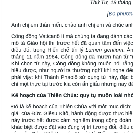
Thứ Tư, 18 tháng
[
Đa phương
Anh chị em thân mến, chào anh chị em và chúc anh
Công đồng Vaticanô II mà chúng ta đang dành các b
mô tả Giáo hội thì trước hết đã quan tâm đến việc
điều đó, trong Hiến chế tín lý
Lumen gentium
, Á
tháng 11 năm 1964, Công đồng đã mượn hạn từ “
Khi chọn từ này, Công đồng không muốn nói rằng 
hiểu được, như người ta thường nghĩ khi nghe đ
phải vậy: khi Thánh Phaolô sử dụng từ này, đặc 
chỉ một thực tại trước kia còn ẩn giấu nhưng nay đã
Kế hoạch của Thiên Chúa: quy tụ muôn loài nhờ
Đó là kế hoạch của Thiên Chúa với một mục đích:
giải của Đức Giêsu Kitô, hành động được thực hiện
này trước hết được cảm nghiệm trong cộng đoàn 
khác biệt được đặt vào đúng vị trí tương đối, điều 