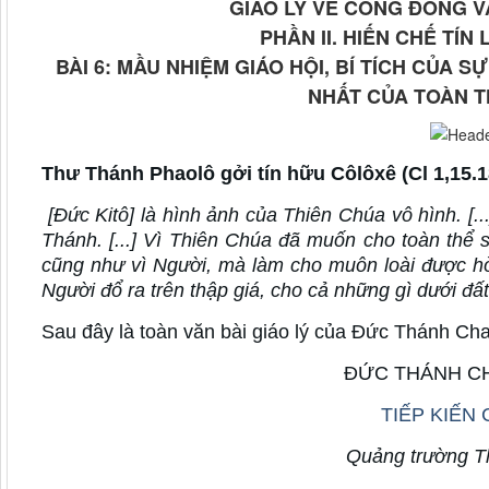
GIÁO LÝ VỀ CÔNG ĐỒNG VAT
PHẦN II. HIẾN CHẾ TÍN
BÀI 6:
MẦU NHIỆM GIÁO HỘI, BÍ TÍCH CỦA S
NHẤT CỦA TOÀN T
Thư Thánh Phaolô gởi tín hữu Côlôxê (Cl 1,15.1
[Đức Kitô] là hình ảnh của Thiên Chúa vô hình. [.
Thánh. [...] Vì Thiên Chúa đã muốn cho toàn thể
cũng như vì Người, mà làm cho muôn loài được hò
Người đổ ra trên thập giá, cho cả những gì dưới đất
Sau đây là toàn văn bài giáo lý của Đức Thánh Cha
ĐỨC THÁNH CH
TIẾP KIẾN
Quảng trường T