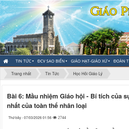
TIN TỨC
ĐCV SAO BIỂN
GIÁO HẠT-GIÁO XỨ
ĐOÀN T
▼
▼
▼
Trang nhất
Tin Tức
Học Hỏi Giáo Lý
Bài 6: Mầu nhiệm Giáo hội - Bí tích của 
nhất của toàn thể nhân loại
Thứ bảy - 07/03/2026 01:56
2744