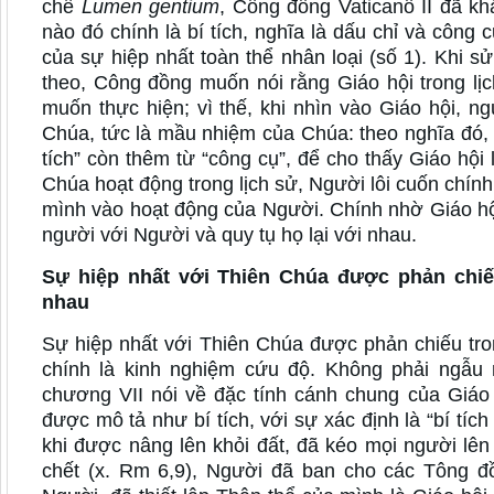
chế
Lumen gentium
, Công đồng Vaticanô II đã kh
nào đó chính là bí tích, nghĩa là dấu chỉ và công
của sự hiệp nhất toàn thể nhân loại (số 1). Khi sử 
theo, Công đồng muốn nói rằng Giáo hội trong lịc
muốn thực hiện; vì thế, khi nhìn vào Giáo hội, 
Chúa, tức là mầu nhiệm của Chúa: theo nghĩa đó, 
tích” còn thêm từ “công cụ”, để cho thấy Giáo hội
Chúa hoạt động trong lịch sử, Người lôi cuốn chí
mình vào hoạt động của Người. Chính nhờ Giáo hộ
người với Người và quy tụ họ lại với nhau.
Sự hiệp nhất với Thiên Chúa được phản chiế
nhau
Sự hiệp nhất với Thiên Chúa được phản chiếu tro
chính là kinh nghiệm cứu độ. Không phải ngẫu
chương VII nói về đặc tính cánh chung của Giáo 
được mô tả như bí tích, với sự xác định là “bí tíc
khi được nâng lên khỏi đất, đã kéo mọi người lên 
chết (x. Rm 6,9), Người đã ban cho các Tông 