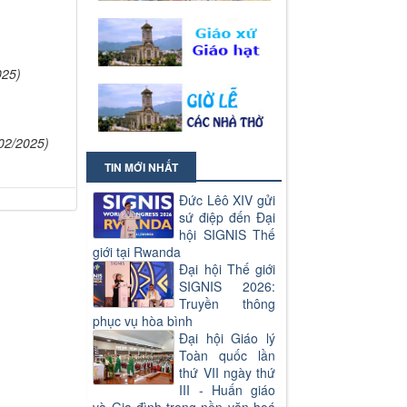
025)
02/2025)
TIN MỚI NHẤT
Đức Lêô XIV gửi
sứ điệp đến Đại
hội SIGNIS Thế
giới tại Rwanda
Đại hội Thế giới
SIGNIS 2026:
Truyền thông
phục vụ hòa bình
Đại hội Giáo lý
Toàn quốc lần
thứ VII ngày thứ
III - Huấn giáo