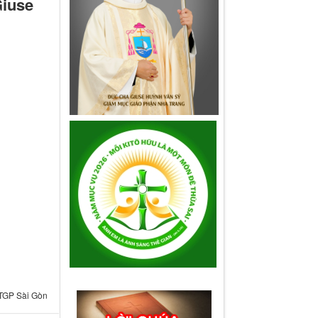
Giuse
TGP Sài Gòn