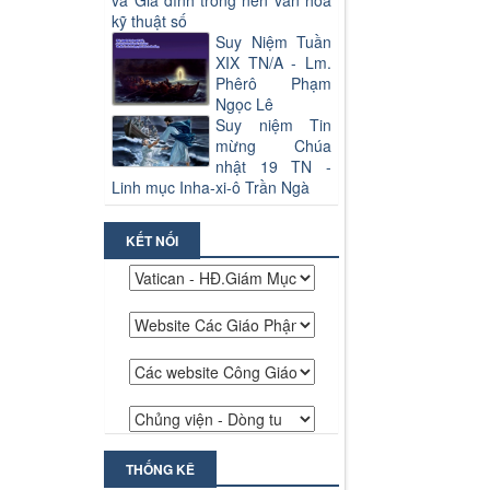
và Gia đình trong nền văn hoá
kỹ thuật số
Suy Niệm Tuần
XIX TN/A - Lm.
Phêrô Phạm
Ngọc Lê
Suy niệm Tin
mừng Chúa
nhật 19 TN -
Linh mục Inha-xi-ô Trần Ngà
KẾT NỐI
THỐNG KÊ