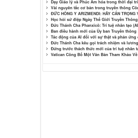
Dạy Giáo lý và Phúc Âm hóa trong thời đại trí
Vài nguyên tắc cơ bản trong truyền thông Cô
ĐỨC HỒNG Y ARIZMENDI: HÃY CẨN TRỌNG V
Học hỏi sứ điệp Ngày Thế Giới Truyền Thông 
Đức Thánh Cha Phanxicô: Trí tuệ nhân tạo (
Ban điều hành mới của Ủy ban Truyền thông 
Tác động của AI đối với sự thật và phản ứng
Đức Thánh Cha kêu gọi trách nhiệm và lương t
Đứng trước thách thức mới của trí tuệ nhân 
Vatican Công Bố Một Văn Bản Tham Khảo Về 