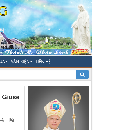
HÚA
VĂN KIỆN
LIÊN HỆ
▼
▼
M Giuse