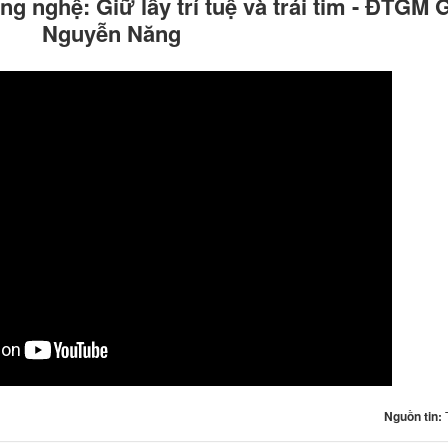
g nghệ: Giữ lấy trí tuệ và trái tim - ĐTGM 
Nguyễn Năng
Nguồn tin: