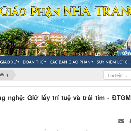
-GIÁO XỨ
ĐOÀN THỂ
CÁC BAN GIÁO PHẬN
SUY NIỆM LỜI C
▼
▼
▼
hông
g nghệ: Giữ lấy trí tuệ và trái tim - ĐTG