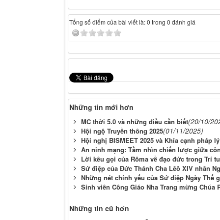
Tổng số điểm của bài viết là: 0 trong 0 đánh giá
Những tin mới hơn
(20/10/20
MC thời 5.0 và những điều cần biết
(01/11/2025)
Hội ngộ Truyền thông 2025
Hội nghị BISMEET 2025 và Khía cạnh pháp lý
An ninh mạng: Tầm nhìn chiến lược giữa côn
Lời kêu gọi của Rôma về đạo đức trong Trí t
Sứ điệp của Đức Thánh Cha Lêô XIV nhân Ngà
Những nét chính yếu của Sứ điệp Ngày Thế g
Sinh viên Công Giáo Nha Trang mừng Chúa 
Những tin cũ hơn