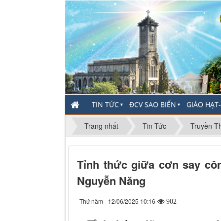
TIN TỨC
ĐCV SAO BIỂN
GIÁO HẠT
▼
▼
Trang nhất
Tin Tức
Truyền T
Tỉnh thức giữa cơn say côn
Nguyễn Năng
Thứ năm - 12/06/2025 10:16
902