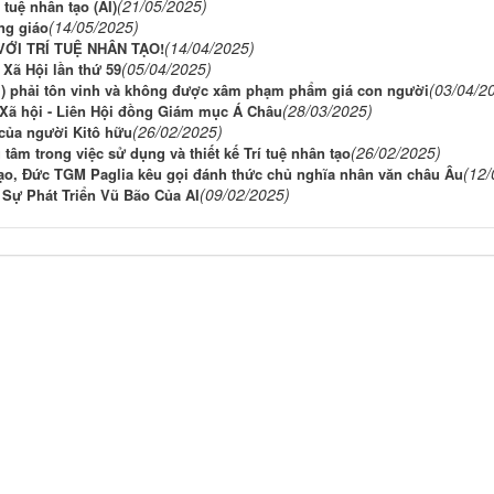
(21/05/2025)
 tuệ nhân tạo (AI)
(14/05/2025)
ng giáo
(14/04/2025)
ỚI TRÍ TUỆ NHÂN TẠO!
(05/04/2025)
Xã Hội lần thứ 59
(03/04/2
AI) phải tôn vinh và không được xâm phạm phẩm giá con người
(28/03/2025)
Xã hội - Liên Hội đồng Giám mục Á Châu
(26/02/2025)
 của người Kitô hữu
(26/02/2025)
âm trong việc sử dụng và thiết kế Trí tuệ nhân tạo
(12/
tạo, Đức TGM Paglia kêu gọi đánh thức chủ nghĩa nhân văn châu Âu
(09/02/2025)
Sự Phát Triển Vũ Bão Của AI