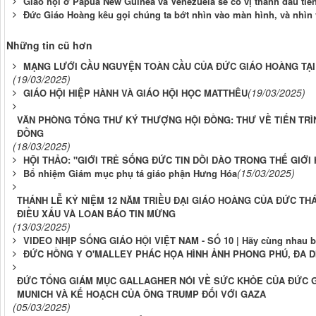
Giáo hội ở Papua New Guinea và Venezuela sẽ có vị thánh đầu tiê
Đức Giáo Hoàng kêu gọi chúng ta bớt nhìn vào màn hình, và nhìn
Những tin cũ hơn
MẠNG LƯỚI CẦU NGUYỆN TOÀN CẦU CỦA ĐỨC GIÁO HOÀNG TẠI
(19/03/2025)
(19/03/2025)
GIÁO HỘI HIỆP HÀNH VÀ GIÁO HỘI HỌC MATTHÊU
VĂN PHÒNG TỔNG THƯ KÝ THƯỢNG HỘI ĐỒNG: THƯ VỀ TIẾN TRÌ
ĐỒNG
(18/03/2025)
HỘI THẢO: "GIỚI TRẺ SỐNG ĐỨC TIN DỒI DÀO TRONG THẾ GIỚI
(15/03/2025)
Bổ nhiệm Giám mục phụ tá giáo phận Hưng Hóa
THÁNH LỄ KỶ NIỆM 12 NĂM TRIỀU ĐẠI GIÁO HOÀNG CỦA ĐỨC TH
ĐIỀU XẤU VÀ LOAN BÁO TIN MỪNG
(13/03/2025)
VIDEO NHỊP SỐNG GIÁO HỘI VIỆT NAM - SỐ 10 | Hãy cùng nhau b
ĐỨC HỒNG Y O'MALLEY PHÁC HỌA HÌNH ẢNH PHONG PHÚ, ĐA 
ĐỨC TỔNG GIÁM MỤC GALLAGHER NÓI VỀ SỨC KHỎE CỦA ĐỨC GI
MUNICH VÀ KẾ HOẠCH CỦA ÔNG TRUMP ĐỐI VỚI GAZA
(05/03/2025)