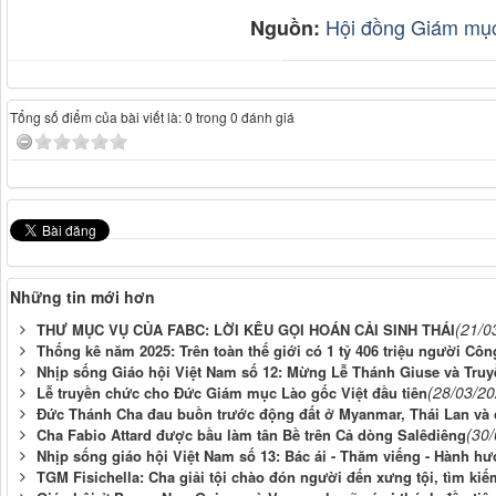
Hội đồng Giám mụ
Nguồn:
Tổng số điểm của bài viết là: 0 trong 0 đánh giá
Những tin mới hơn
(21/0
THƯ MỤC VỤ CỦA FABC: LỜI KÊU GỌI HOÁN CẢI SINH THÁI
Thống kê năm 2025: Trên toàn thế giới có 1 tỷ 406 triệu người Côn
Nhịp sống Giáo hội Việt Nam số 12: Mừng Lễ Thánh Giuse và Tru
(28/03/20
Lễ truyền chức cho Đức Giám mục Lào gốc Việt đầu tiên
Đức Thánh Cha đau buồn trước động đất ở Myanmar, Thái Lan và 
(30
Cha Fabio Attard được bầu làm tân Bề trên Cả dòng Salêdiêng
Nhịp sống giáo hội Việt Nam số 13: Bác ái - Thăm viếng - Hành h
TGM Fisichella: Cha giải tội chào đón người đến xưng tội, tìm ki