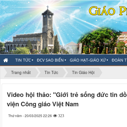
TIN TỨC
ĐCV SAO BIỂN
GIÁO HẠT-GIÁO XỨ
ĐOÀN T
▼
▼
▼
Trang nhất
Tin Tức
Tin Giáo Hội
Video hội thảo: "Giới trẻ sống đức tin d
viện Công giáo Việt Nam
Thứ năm - 20/03/2025 22:26
323