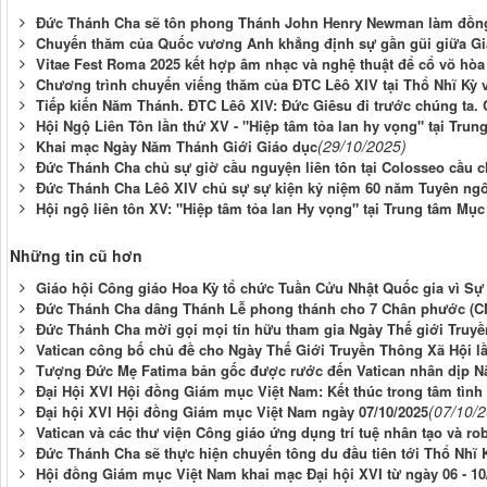
Đức Thánh Cha sẽ tôn phong Thánh John Henry Newman làm đồng
Chuyến thăm của Quốc vương Anh khẳng định sự gần gũi giữa Gi
Vitae Fest Roma 2025 kết hợp âm nhạc và nghệ thuật để cổ võ hòa 
Chương trình chuyến viếng thăm của ĐTC Lêô XIV tại Thổ Nhĩ Kỳ 
Tiếp kiến Năm Thánh. ĐTC Lêô XIV: Đức Giêsu đi trước chúng ta. 
Hội Ngộ Liên Tôn lần thứ XV - "Hiệp tâm tỏa lan hy vọng" tại Tr
(29/10/2025)
Khai mạc Ngày Năm Thánh Giới Giáo dục
Đức Thánh Cha chủ sự giờ cầu nguyện liên tôn tại Colosseo cầu 
Đức Thánh Cha Lêô XIV chủ sự sự kiện kỷ niệm 60 năm Tuyên ngô
Hội ngộ liên tôn XV: "Hiệp tâm tỏa lan Hy vọng" tại Trung tâm Mụ
Những tin cũ hơn
Giáo hội Công giáo Hoa Kỳ tổ chức Tuần Cửu Nhật Quốc gia vì S
Đức Thánh Cha dâng Thánh Lễ phong thánh cho 7 Chân phước (CN
Đức Thánh Cha mời gọi mọi tín hữu tham gia Ngày Thế giới Truyề
Vatican công bố chủ đề cho Ngày Thế Giới Truyền Thông Xã Hội lầ
Tượng Đức Mẹ Fatima bản gốc được rước đến Vatican nhân dịp 
Đại Hội XVI Hội đồng Giám mục Việt Nam: Kết thúc trong tâm tình 
(07/10/
Đại hội XVI Hội đồng Giám mục Việt Nam ngày 07/10/2025
Vatican và các thư viện Công giáo ứng dụng trí tuệ nhân tạo và rob
Đức Thánh Cha sẽ thực hiện chuyến tông du đầu tiên tới Thổ Nhĩ 
Hội đồng Giám mục Việt Nam khai mạc Đại hội XVI từ ngày 06 - 10