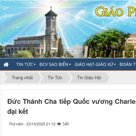
TIN TỨC
ĐCV SAO BIỂN
GIÁO HẠT-GIÁO XỨ
ĐOÀN T
▼
▼
▼
Trang nhất
Tin Tức
Tin Giáo Hội
Đức Thánh Cha tiếp Quốc vương Charle
đại kết
Thứ năm - 23/10/2025 21:12
348