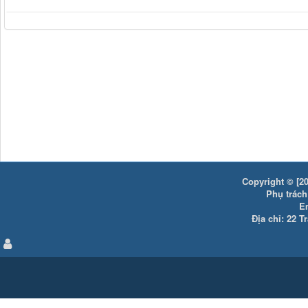
Copyright © [20
Phụ trách:
E
Địa chỉ: 22 