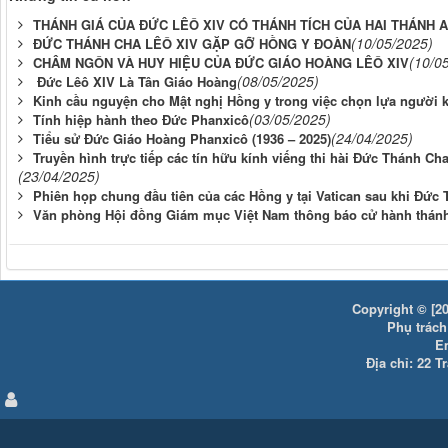
THÁNH GIÁ CỦA ĐỨC LÊÔ XIV CÓ THÁNH TÍCH CỦA HAI THÁNH 
(10/05/2025)
ĐỨC THÁNH CHA LÊÔ XIV GẶP GỠ HỒNG Y ĐOÀN
(10/0
CHÂM NGÔN VÀ HUY HIỆU CỦA ĐỨC GIÁO HOÀNG LÊÔ XIV
(08/05/2025)
Đức Lêô XIV Là Tân Giáo Hoàng
Kinh cầu nguyện cho Mật nghị Hồng y trong việc chọn lựa người 
(03/05/2025)
Tính hiệp hành theo Đức Phanxicô
(24/04/2025)
Tiểu sử Đức Giáo Hoàng Phanxicô (1936 – 2025)
Truyền hình trực tiếp các tín hữu kính viếng thi hài Đức Thánh C
(23/04/2025)
Phiên họp chung đầu tiên của các Hồng y tại Vatican sau khi Đức
Văn phòng Hội đồng Giám mục Việt Nam thông báo cử hành thánh
Copyright © [20
Phụ trách:
E
Địa chỉ: 22 