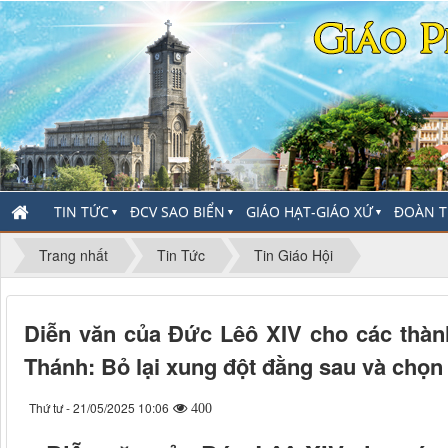
TIN TỨC
ĐCV SAO BIỂN
GIÁO HẠT-GIÁO XỨ
ĐOÀN T
▼
▼
▼
Trang nhất
Tin Tức
Tin Giáo Hội
Diễn văn của Đức Lêô XIV cho các thàn
Thánh: Bỏ lại xung đột đằng sau và chọ
Thứ tư - 21/05/2025 10:06
400