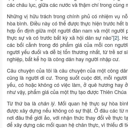
các châu lục, giữa các nước và thậm chí trong cùng m
Những vị hữu trách trong chính phủ có nhiệm vụ n
hòa bình. Điều này có thể được thực hiện trước hết 
hợp ổn định giữa một người đàn nam và một người p
thực sự và có trước bất kỳ xã hội dân sự nào”
[2]
. H
các bối cảnh trong đó phẩm giá của mỗi con người
người yếu đuối và dễ bị tổn thương nhất, từ trẻ sơ 
nghiệp, bất kể họ là công dân hay người nhập cư.
Câu chuyện của tôi là câu chuyện của một công dân
cũng là người di cư. Trong suốt cuộc đời, mỗi ngư
yếu, có hoặc không có việc làm, ở quê hương hay ở
như vậy, phẩm giá của một thụ tạo được Thiên Chú
Từ thứ ba là
Mối quan hệ thực sự hòa bình
chân lý.
được xây dựng nếu không có sự thật. Ở đâu các từ
nơi đâu thế giới ảo, với nhận thức thay đổi về thực t
để xây dựng các mối quan hệ chân thực, vì thiếu đi t