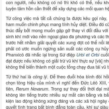
con người, nếu không có nó thì khó có thể, nếu k
luyện tâm hồn cần thiết để xây dựng các mối quan hệ
Từ công việc mà tất cả chúng ta được kêu gọi này,
ham muốn chinh phục mang tính hủy diệt. Điều đó cũ
thúc đẩy bởi mong muốn gặp gỡ thay vì đối đầu với 
sinh khí mới vào nền ngoại giao đa phương và các t
trước hết nhằm giải quyết các xung đột có thể nổi 
phải có ước muốn ngừng sản xuất các công cụ hủy 
Phanxicô đã nhắc lại trong Sứ điệp
cuối
Urbi et Orbi
đạt được nếu không có giải trừ vũ khí thực sự [và] n
không thể biến thành một cuộc tổng chạy đua tái vũ t
Từ thứ hai là
. Để theo đuổi hòa bình đòi hỏi
công lý
chọn tông hiệu của mình vì nghĩ đến Đức Lêô XIII, 
tiên,
. Trong sự thay đổi thời đại 
Rerum Novarum
không lên tiếng trước nhiều sự mất cân bằng và bấ
kiện lao động không xứng đáng và các xã hội ngày c
quyết tình trạng bất bình đẳng toàn cầu, khi sự gi