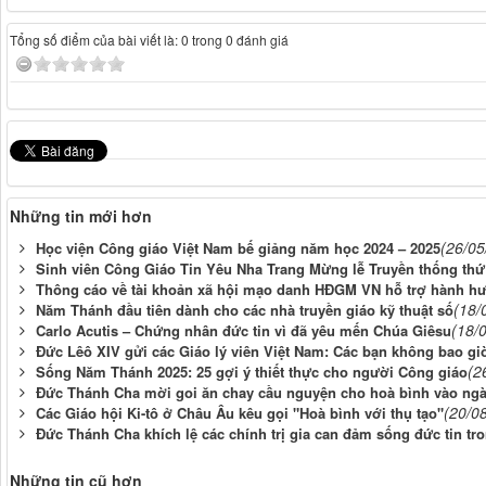
Tổng số điểm của bài viết là: 0 trong 0 đánh giá
Những tin mới hơn
(26/05
Học viện Công giáo Việt Nam bế giảng năm học 2024 – 2025
Sinh viên Công Giáo Tin Yêu Nha Trang Mừng lễ Truyền thống thứ
Thông cáo về tài khoản xã hội mạo danh HĐGM VN hỗ trợ hành h
(18/
Năm Thánh đầu tiên dành cho các nhà truyền giáo kỹ thuật số
(18/
Carlo Acutis – Chứng nhân đức tin vì đã yêu mến Chúa Giêsu
Đức Lêô XIV gửi các Giáo lý viên Việt Nam: Các bạn không bao gi
(2
Sống Năm Thánh 2025: 25 gợi ý thiết thực cho người Công giáo
Đức Thánh Cha mời goi ăn chay cầu nguyện cho hoà bình vào ngà
(20/0
Các Giáo hội Ki-tô ở Châu Âu kêu gọi "Hoà bình với thụ tạo"
Đức Thánh Cha khích lệ các chính trị gia can đảm sống đức tin t
Những tin cũ hơn