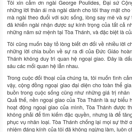
Tôi xin cảm ơn ngài George Poulides, Đại sứ Cộn
những lời thân ái mà ngài dành cho tôi thay mặt cho
mà ngài theo đuổi với sức sống, lòng say mê và sự
đã khiến ngài nhận được sự kính trọng của tất cả n
những năm sứ mệnh tại Tòa Thánh, và đặc biệt là c
Tôi cũng muốn bày tỏ lòng biết ơn đối về nhiều lời 
những lời chia buồn về sự ra đi của Đức Giáo hoà
Thánh không duy trì quan hệ ngoại giao. Đây là dấu
sâu các mối quan hệ lẫn nhau.
Trong cuộc đối thoại của chúng ta, tôi muốn tình cả
vậy, cộng đồng ngoại giao đại diện cho toàn thể gia
buồn trong cuộc sống cũng như những giá trị nhân 
Quả thế, nền ngoại giao của Tòa Thánh là sự biểu h
hoạt động ngoại giao của mình, Tòa Thánh được t
không phải để tìm kiếm đặc quyền, nhưng là để tă
phục vụ nhân loại. Tòa Thánh chống lại mọi sự thờ ơ 
nhiệm đáng kính của tôi đã không ngừng làm, luôn c