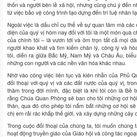
thốn và người bên lề xã hội, nhưng cũng chú ý đến n
từ việc bảo vệ công trình tạo dựng đến trí tuệ nhân tạ
Ngoài việc là dấu chỉ cụ thể về sự quan tâm mà các
diện của quý vị hôm nay đối với tôi là một món quà 
của chính tôi – là vươn tới và ôm trọn tất cả mọi d
người khao khát và tìm kiếm chân lý, công lý và h
tôi, diễn ra giữa Bắc Mỹ, Nam Mỹ và Châu Âu, biểu 
những con người và các nền văn hóa khác nhau.
Nhờ vào công việc liên tục và kiên nhẫn của Phủ Q
đối thoại với quý vị và các đất nước của quý vị, tr
thăm trong đời mình, đặc biệt là khi tôi còn là Bề
rằng Chúa Quan Phòng sẽ ban cho tôi những cơ hội 
thân, qua đó cho phép tôi nắm bắt những cơ hội sẽ 
chị em rải rác khắp thế giới, và xây dựng những cây c
Trong cuộc đối thoại của chúng ta, tôi muốn chúng 
hoạt động truyền giáo của Giáo hội và công tác ngoạ