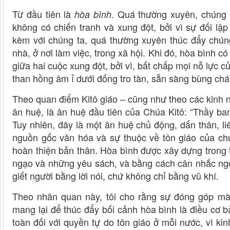
Từ đầu tiên là
. Quá thường xuyên, chúng ta
hòa bình
không có chiến tranh và xung đột, bởi vì sự đối lậ
kèm với chúng ta, quá thường xuyên thúc đẩy chúng 
nhà, ở nơi làm việc, trong xã hội. Khi đó, hòa bình 
giữa hai cuộc xung đột, bởi vì, bất chấp mọi nỗ lực 
than hồng âm ỉ dưới đống tro tàn, sẵn sàng bùng cháy 
Theo quan điểm Kitô giáo – cũng như theo các kinh n
ân huệ, là ân huệ đầu tiên của Chúa Kitô: “Thầy b
Tuy nhiên, đây là một ân huệ chủ động, dấn thân, l
nguồn gốc văn hóa và sự thuộc về tôn giáo của chún
hoàn thiện bản thân. Hòa bình được xây dựng trong trái
ngạo và những yêu sách, và bằng cách cân nhắc ngôn
giết người bằng lời nói, chứ không chỉ bằng vũ khí.
Theo nhãn quan này, tôi cho rằng sự đóng góp mà c
mang lại để thúc đẩy bối cảnh hòa bình là điều cơ b
toàn đối với quyền tự do tôn giáo ở mỗi nước, vì ki