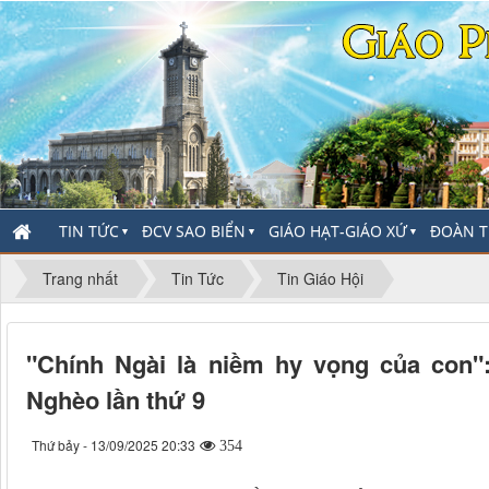
TIN TỨC
ĐCV SAO BIỂN
GIÁO HẠT-GIÁO XỨ
ĐOÀN T
▼
▼
▼
Trang nhất
Tin Tức
Tin Giáo Hội
"Chính Ngài là niềm hy vọng của con"
Nghèo lần thứ 9
Thứ bảy - 13/09/2025 20:33
354