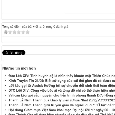
Tổng số điểm của bài viết là: 0 trong 0 đánh giá
Những tin mới hơn
Đức Lêô XIV: Tình huynh đệ là nhìn thấy khuôn mặt Thiên Chúa nơ
Kinh Truyền Tin 21/09: Biết sử dụng của cải thế gian để có được s
Lời kêu gọi từ Assisi: Hướng tới sự chuyển đổi sinh thái toàn diện
ĐTC Lêô XIV: Công việc bác ái và tông đồ chỉ có thể thực hiện n
Vatican kêu gọi cầu nguyện cho tiến trình phong thánh Đức Hồng 
(28/09/202
Thánh Lễ Năm Thánh của Giáo lý viên (Chúa Nhật 28/9)
Thánh Lễ Năm Thánh giới truyền giáo và người di cư: "Ở lại" để t
Hội đồng Giám mục Việt Nam khai mạc Đại hội XVI từ ngày 06 - 10
Đức Thánh Cha sẽ thực hiện chuyến tông du đầu tiên tới Thổ Nhĩ 