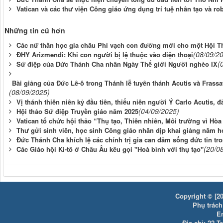
Vatican và các thư viện Công giáo ứng dụng trí tuệ nhân tạo và rob
Những tin cũ hơn
Các nữ thần học gia châu Phi vạch con đường mới cho một Hội T
(08/09/2
ĐHY Arizmendi: Khi con người bị lệ thuộc vào điện thoại
(
Sứ điệp của Đức Thánh Cha nhân Ngày Thế giới Người nghèo IX
Bài giảng của Đức Lê-ô trong Thánh lễ tuyên thánh Acutis và Frass
(08/09/2025)
Vị thánh thiên niên kỷ đầu tiên, thiếu niên người Ý Carlo Acutis,
(04/09/2025)
Hội thảo Sứ điệp Truyền giáo năm 2025
Vatican tổ chức hội thảo “Thụ tạo, Thiên nhiên, Môi trường vì Hòa
Thư gửi sinh viên, học sinh Công giáo nhân dịp khai giảng năm họ
Đức Thánh Cha khích lệ các chính trị gia can đảm sống đức tin t
(20/0
Các Giáo hội Ki-tô ở Châu Âu kêu gọi "Hoà bình với thụ tạo"
Copyright © [20
Phụ trách:
E
Địa chỉ: 22 