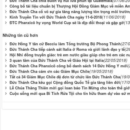
(07/06/2
Đức Thánh Cha chia buồn vụ núi lửa phun tại Guatemala
Công bố tài liệu chuẩn bị Thượng Hội Đồng Giám Mục về miền A
Đức Thánh Cha cổ võ sự gia tăng năng lượng tôn trọng môi trườn
(11/06/2018)
Kinh Truyền Tin với Đức Thánh Cha ngày 11-6-2018
(13
ĐTC Phanxicô hy vọng World Cup sẽ là dịp đối thoại và gặp gỡ
Những tin cũ hơn
(27/
Đức Hồng Y tân cử Becciu làm Tổng trưởng Bộ Phong Thánh
(2
Đức Thánh Cha tiếp cảnh sát Italia ở Roma và giới lãnh đạo y tế
Hội Nhi đồng truyền giáo: trẻ em nước giàu giúp cho trẻ em các 
(22/05/2018)
3 quan tâm của Đức Thánh Cha về Giáo Hội tại Italia
(
Đức Thánh Cha Phanxicô công bố danh sách 14 Đức Hồng Y mới
(19/05/2018)
Đức Thánh Cha cám ơn các Giám Mục Chile
(19/
Tất cả 34 Giám Mục Chile đệ đơn từ chức lên Đức Thánh Cha
(17/
Đức Thánh Cha kêu gọi Cộng đồng Quốc Tế gia tăng liên đới
Lễ Chúa Thăng Thiên mời gọi loan báo Tin Mừng cho toàn thế giớ
Cuộc sống mới qua Bí Tích Rửa Tội cho tín hữu tham dự vào sứ m