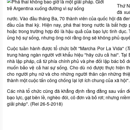
Thứ N
đã xu
nước. Vào đầu tháng Ba, 70 thành viên của quốc hội đã đem
đầu của thai kỳ. Hiện nay, phá thai trong nước là bất hợp
hoặc trong trường hợp đó là hậu quả của bạo lực tình dục.
ủng hộ sự sống, nhưng ông nói rằng ông sẽ không phủ quyế
Cuộc tuần hành được tổ chức bởi "Marcha Por La Vida" (
T
trung hàng ngàn người với khẩu hiệu "hãy cứu cả hai". Tại
nhà lập pháp, cả từ phía chính phủ và phe đối lập bác bỏ d
muốn bảo vệ cả hai sự sống. Cho dù nó được thực hiện th
cho người phụ nữ và cho những người thân cận những thiệt
thành một cuộc tấn công chống lại lợi ích chung của xã hội".
Các nhà tổ chức cũng đã khẳng định rằng đằng sau vấn đề
bạo lực, gạt bên lề, nghèo đói, cô đơn và bỏ rơi; nhưng niềm
giải pháp". (Rei 26-5-2018)