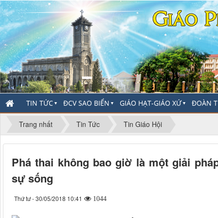
TIN TỨC
ĐCV SAO BIỂN
GIÁO HẠT-GIÁO XỨ
ĐOÀN T
▼
▼
▼
Trang nhất
Tin Tức
Tin Giáo Hội
Phá thai không bao giờ là một giải phá
sự sống
Thứ tư - 30/05/2018 10:41
1044