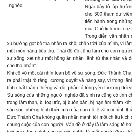
Ngài bày tỏ lập trườn
cho 300 tham dự viê
tiến hành trong nhữ
mục Chủ tịch Vincenzo
Trong diễn văn nhân 
xu hướng gạt bỏ tha nhân ra khỏi chân trời của mình, vì là
một món hàng tiêu thụ. Thái độ đó cũng làm cho con ngườ
sự sống, xét như một hồng ân nhận lãnh từ tha nhân và đò
cho tha nhân”.
Khi cổ võ một cái nhìn toàn bộ về sự sống, Đức Thánh Cha
ra phải thật rõ ràng, cương quyết và hăng say, vì trong lã
tính chất thánh thiêng và đòi phải có lòng yêu thương đối v
Sự sống của những người nghèo đã sinh ra cũng có tính ch
trong lầm than, bị loại trừ, bị buôn bán, bị nạn âm thầm 
săn sóc, những hình thức mới của nạn nô lệ và mọi hình thứ
Đức Thánh Cha không quên nhấn mạnh tới một chiều kích q
chung cuộc của con người. Vấn đề ở đây là làm sáng tỏ h
trời vượt lên chính con người, nghĩa là mỗi người được 