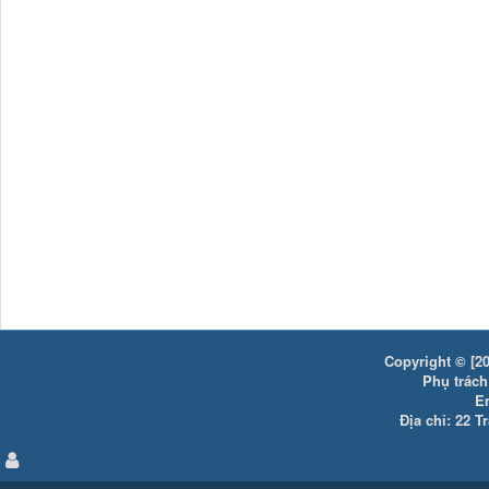
Copyright © [20
Phụ trách:
E
Địa chỉ: 22 