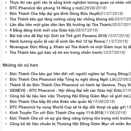
Thực thi các giới răn là sống kinh nghiệm tương quan cá nhân vớ
(28/06/2018)
ĐTC Phanxicô tấn phong 14 Hồng y mới
(01/07/2018)
Đức Thánh Cha tiếp đại gia đình Dòng Bửu Huyết
(03/07/2
Tòa Thánh kêu gọi tăng cường cộng tác chống khủng bố
(05/07/201
Lần đầu tiên một giáo dân làm Bộ trưởng tại Tòa Thánh
(08/07/2018)
4 Đấng đáng kính mới của Giáo hội
(10/07/2018)
Bài hát chủ đề Đại hội Giới trẻ Thế giới Panama 2019
(11/07/2018)
Hành hương quốc tế các lễ sinh lần thứ 12 tại Roma
Nicaragua: Đức Hồng y, Khâm sứ Tòa thánh và một Giám mục bị t
(12/07/2018)
Tòa Thánh kêu gọi bảo vệ trẻ em trong chiến tranh
Những tin cũ hơn
(
Đức Thánh Cha kêu gọi liên đới với người nghèo tại Trung Đông
(22/06/
Đức Thánh Cha Phanxicô tiếp Tổng tu nghị dòng Ngôi Lời
Thánh lễ do Đức Thánh Cha Phanxicô cử hành tại Genève, Thụy S
(21/
GENÈVE - ĐTC Phanxicô : Hội đồng Đại kết các Giáo hội Kitô
(
Công bố tài liệu làm việc Thượng Hội Đồng Giám Mục về giới trẻ
(15/06/2018)
Đức Thánh Cha tiếp 60 nhà thiên văn quốc tế
(13
ĐTC Phanxicô hy vọng World Cup sẽ là dịp đối thoại và gặp gỡ
(11/06/2018)
Kinh Truyền Tin với Đức Thánh Cha ngày 11-6-2018
Đức Thánh Cha cổ võ sự gia tăng năng lượng tôn trọng môi trườn
Công bố tài liệu chuẩn bị Thượng Hội Đồng Giám Mục về miền A