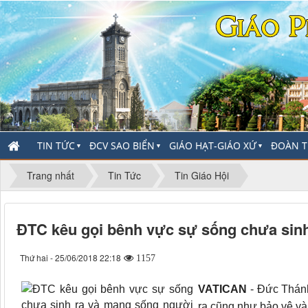
TIN TỨC
ĐCV SAO BIỂN
GIÁO HẠT-GIÁO XỨ
ĐOÀN T
▼
▼
▼
Trang nhất
Tin Tức
Tin Giáo Hội
ĐTC kêu gọi bênh vực sự sống chưa sin
Thứ hai - 25/06/2018 22:18
1157
VATICAN
- Đức Thánh
ra cũng như bảo vệ và