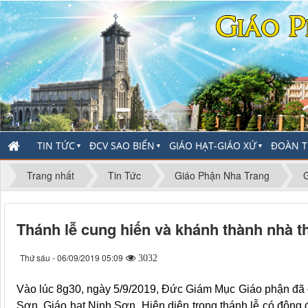
TIN TỨC
ĐCV SAO BIỂN
GIÁO HẠT-GIÁO XỨ
ĐOÀN T
▼
▼
▼
Trang nhất
Tin Tức
Giáo Phận Nha Trang
Thánh lễ cung hiến và khánh thành nhà 
Thứ sáu - 06/09/2019 05:09
3032
Vào lúc 8g30, ngày 5/9/2019, Đức Giám Mục Giáo phận đã c
Sơn, Giáo hạt Ninh Sơn. Hiện diện trong thánh lễ có đông