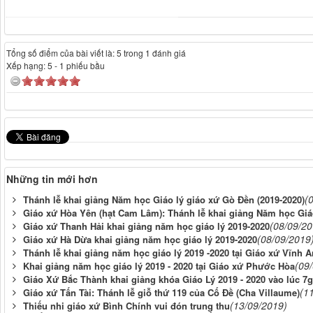
Tổng số điểm của bài viết là: 5 trong 1 đánh giá
Xếp hạng:
5
-
1
phiếu bầu
Những tin mới hơn
(
Thánh lễ khai giảng Năm học Giáo lý giáo xứ Gò Đền (2019-2020)
Giáo xứ Hòa Yên (hạt Cam Lâm): Thánh lễ khai giảng Năm học Giáo
(08/09/20
Giáo xứ Thanh Hải khai giảng năm học giáo lý 2019-2020
(08/09/2019
Giáo xứ Hà Dừa khai giảng năm học giáo lý 2019-2020
Thánh lễ khai giảng năm học giáo lý 2019 -2020 tại Giáo xứ Vĩnh A
(09
Khai giảng năm học giáo lý 2019 - 2020 tại Giáo xứ Phước Hòa
Giáo Xứ Bắc Thành khai giảng khóa Giáo Lý 2019 - 2020 vào lúc 7
(1
Giáo xứ Tấn Tài: Thánh lễ giỗ thứ 119 của Cố Đề (Cha Villaume)
(13/09/2019)
Thiếu nhi giáo xứ Bình Chính vui đón trung thu