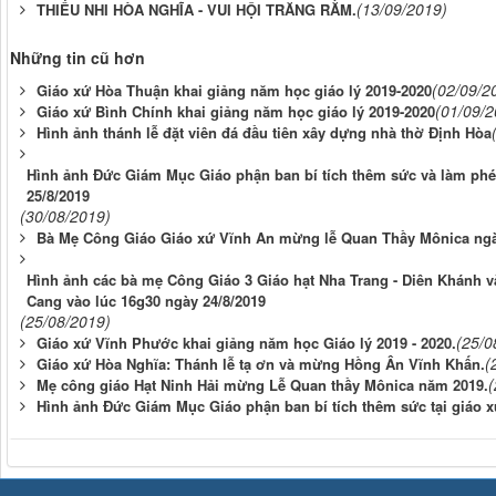
(13/09/2019)
THIẾU NHI HÒA NGHĨA - VUI HỘI TRĂNG RẰM.
Những tin cũ hơn
(02/09/2
Giáo xứ Hòa Thuận khai giảng năm học giáo lý 2019-2020
(01/09/2
Giáo xứ Bình Chính khai giảng năm học giáo lý 2019-2020
Hình ảnh thánh lễ đặt viên đá đầu tiên xây dựng nhà thờ Định Hòa
Hình ảnh Đức Giám Mục Giáo phận ban bí tích thêm sức và làm phép
25/8/2019
(30/08/2019)
Bà Mẹ Công Giáo Giáo xứ Vĩnh An mừng lễ Quan Thầy Mônica ngà
Hình ảnh các bà mẹ Công Giáo 3 Giáo hạt Nha Trang - Diên Khánh 
Cang vào lúc 16g30 ngày 24/8/2019
(25/08/2019)
(25/0
Giáo xứ Vĩnh Phước khai giảng năm học Giáo lý 2019 - 2020.
(
Giáo xứ Hòa Nghĩa: Thánh lễ tạ ơn và mừng Hồng Ân Vĩnh Khấn.
(
Mẹ công giáo Hạt Ninh Hải mừng Lễ Quan thầy Mônica năm 2019.
Hình ảnh Đức Giám Mục Giáo phận ban bí tích thêm sức tại giáo x