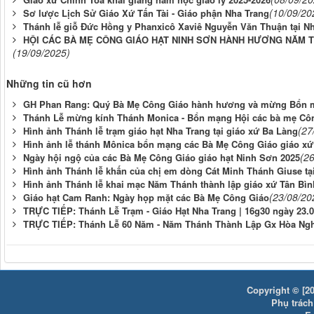
(10/09/20
Sơ lược Lịch Sử Giáo Xứ Tấn Tài - Giáo phận Nha Trang
Thánh lễ giỗ Đức Hồng y Phanxicô Xaviê Nguyễn Văn Thuận tại N
HỘI CÁC BÀ MẸ CÔNG GIÁO HẠT NINH SƠN HÀNH HƯƠNG NĂM T
(19/09/2025)
Những tin cũ hơn
GH Phan Rang: Quý Bà Mẹ Công Giáo hành hương và mừng Bổn 
Thánh Lễ mừng kính Thánh Monica - Bổn mạng Hội các bà mẹ Công
(27
Hình ảnh Thánh lễ trạm giáo hạt Nha Trang tại giáo xứ Ba Làng
Hình ảnh lễ thánh Mônica bổn mạng các Bà Mẹ Công Giáo giáo xứ 
(2
Ngày hội ngộ của các Bà Mẹ Công Giáo giáo hạt Ninh Sơn 2025
Hình ảnh Thánh lễ khấn của chị em dòng Cát Minh Thánh Giuse tạ
Hình ảnh Thánh lễ khai mạc Năm Thánh thành lập giáo xứ Tân Bìn
(23/08/20
Giáo hạt Cam Ranh: Ngày họp mặt các Bà Mẹ Công Giáo
TRỰC TIẾP: Thánh Lễ Trạm - Giáo Hạt Nha Trang | 16g30 ngày 23.0
TRỰC TIẾP: Thánh Lễ 60 Năm - Năm Thánh Thành Lập Gx Hòa Nghĩ
Copyright © [20
Phụ trách: