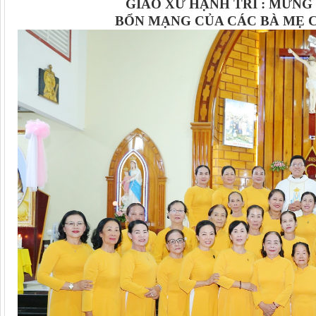
GIÁO XỨ HẠNH TRÍ : MỪNG
BỔN MẠNG CỦA CÁC BÀ MẸ C