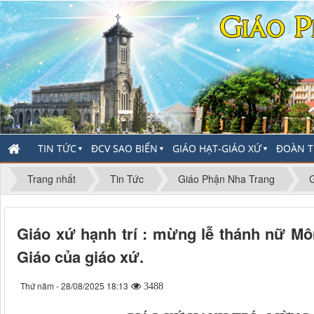
TIN TỨC
ĐCV SAO BIỂN
GIÁO HẠT-GIÁO XỨ
ĐOÀN T
▼
▼
▼
Trang nhất
Tin Tức
Giáo Phận Nha Trang
Giáo xứ hạnh trí : mừng lễ thánh nữ M
Giáo của giáo xứ.
Thứ năm - 28/08/2025 18:13
3488