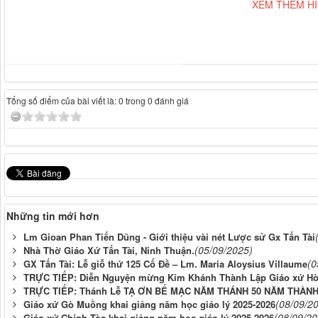
XEM THÊM H
Tổng số điểm của bài viết là: 0 trong 0 đánh giá
Những tin mới hơn
Lm Gioan Phan Tiến Dũng - Giới thiệu vài nét Lược sử Gx Tấn Tài
(05/09/2025)
Nhà Thờ Giáo Xứ Tấn Tài, Ninh Thuận.
(0
GX Tấn Tài: Lễ giỗ thứ 125 Cố Đề – Lm. Maria Aloysius Villaume
TRỰC TIẾP: Diễn Nguyện mừng Kim Khánh Thành Lập Giáo xứ Hòa 
TRỰC TIẾP: Thánh Lễ TẠ ƠN BẾ MẠC NĂM THÁNH 50 NĂM THÀNH L
(08/09/2
Giáo xứ Gò Muồng khai giảng năm học giáo lý 2025-2026
(08/09/20
Giáo xứ Chính Tòa khai giảng năm học giáo lý 2025-2026