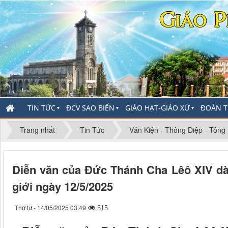
TIN TỨC
ĐCV SAO BIỂN
GIÁO HẠT-GIÁO XỨ
ĐOÀN T
▼
▼
▼
Trang nhất
Tin Tức
Văn Kiện - Thông Điệp - Tông
Diễn văn của Đức Thánh Cha Lêô XIV dàn
giới ngày 12/5/2025
Thứ tư - 14/05/2025 03:49
515