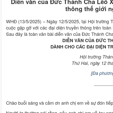
Diễn văn của Đức Thánh Cha Lêô XI
thông thế giới n
WHĐ (13/5/2025) – Ngày 12/5/2025, tại Hội trường
cuộc gặp gỡ với các đại diện truyền thông trên toàn t
Sau đây là toàn văn bài diễn văn của Đức Thánh Cha
DIỄN VĂN CỦA ĐỨC T
DÀNH CHO CÁC ĐẠI DIỆN T
Hội trường Thán
Thứ Hai, ngày 12 t
[
Đa phương
_______
Chào buổi sáng và cảm ơn anh chị em về sự đón tiếp
Người ta thường nói rằng, nếu anh chị em vỗ tay ng