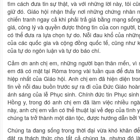
tìm cách đưa tin sự thật, và với những lời này, tôi 
giữ đó. Giáo hội nhận thấy nơi những chứng nhân n
chiến tranh ngay cả khi phải trả giá bằng mạng số
giá, công lý và quyền được thông tin của con người,
có thể đưa ra lựa chọn tự do. Nỗi đau khổ của nhữn
của các quốc gia và cộng đồng quốc tế, cũng như k
của tự do ngôn luận và tự do báo chí.
Cảm ơn anh chị em, những người bạn thân mến, vì s
em đã có mặt tại Rôma trong vài tuần qua để đưa ti
hiệp nhất của Giáo hội. Anh chị em đã hiện diện t
tin về nỗi đau buồn trước sự ra đi của Đức Giáo hoà
ánh sáng của lễ Phục sinh. Chính đức tin Phục sinh
Hồng y, trong đó anh chị em đã làm việc nhiều ngà
này, anh chị em vẫn có thể thuật lại vẻ đẹp của tình 
chúng ta trở thành một dân tộc, được hướng dẫn bởi
Chúng ta đang sống trong thời đại vừa khó khăn để
đặt ra thách thức cho tất cả chúng ta, nhưng đó 