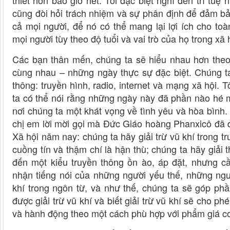
thiết hơn bao giờ hết. Tôi đặc biệt nghĩ đến trí tuệ
cũng đòi hỏi trách nhiệm và sự phân định để đảm bảo
cả mọi người, để nó có thể mang lại lợi ích cho to
mọi người tùy theo độ tuổi và vai trò của họ trong xã 
Các bạn thân mến, chúng ta sẽ hiểu nhau hơn theo t
cùng nhau – những ngày thực sự đặc biệt. Chúng t
thông: truyền hình, radio, internet và mạng xã hội. 
ta có thể nói rằng những ngày này đã phần nào hé 
nơi chúng ta một khát vọng về tình yêu và hòa bình. C
chị em lời mời gọi mà Đức Giáo hoàng Phanxicô đã 
Xã hội năm nay: chúng ta hãy giải trừ vũ khí trong t
cuồng tín và thậm chí là hận thù; chúng ta hãy giải
đến một kiểu truyền thông ồn ào, áp đặt, nhưng cầ
nhận tiếng nói của những người yếu thế, những ngườ
khí trong ngôn từ, và như thế, chúng ta sẽ góp phần
được giải trừ vũ khí và biết giải trừ vũ khí sẽ cho ph
và hành động theo một cách phù hợp với phẩm giá co