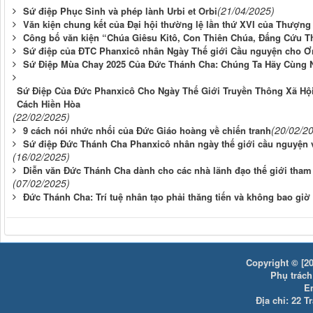
(21/04/2025)
Sứ điệp Phục Sinh và phép lành Urbi et Orbi
Văn kiện chung kết của Đại hội thường lệ lần thứ XVI của Thượn
Công bố văn kiện “Chúa Giêsu Kitô, Con Thiên Chúa, Đấng Cứu T
Sứ điệp của ĐTC Phanxicô nhân Ngày Thế giới Cầu nguyện cho Ơn
Sứ Điệp Mùa Chay 2025 Của Đức Thánh Cha: Chúng Ta Hãy Cùng 
Sứ Điệp Của Đức Phanxicô Cho Ngày Thế Giới Truyền Thông Xã Hộ
Cách Hiền Hòa
(22/02/2025)
(20/02/2
9 cách nói nhức nhối của Đức Giáo hoàng về chiến tranh
Sứ điệp Đức Thánh Cha Phanxicô nhân ngày thế giới cầu nguyện v
(16/02/2025)
Diễn văn Đức Thánh Cha dành cho các nhà lãnh đạo thế giới tham 
(07/02/2025)
Đức Thánh Cha: Trí tuệ nhân tạo phải thăng tiến và không bao g
Copyright © [20
Phụ trách:
E
Địa chỉ: 22 